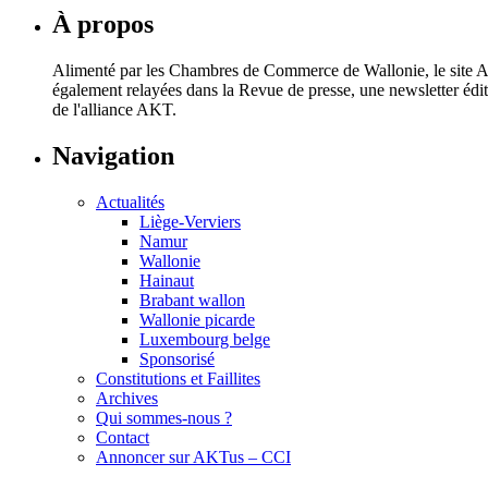
À propos
Alimenté par les Chambres de Commerce de Wallonie, le site AKT
également relayées dans la Revue de presse, une newsletter éd
de l'alliance AKT.
Navigation
Actualités
Liège-Verviers
Namur
Wallonie
Hainaut
Brabant wallon
Wallonie picarde
Luxembourg belge
Sponsorisé
Constitutions et Faillites
Archives
Qui sommes-nous ?
Contact
Annoncer sur AKTus – CCI