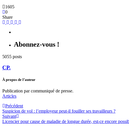
1605
0
Share
Abonnez-vous !
5055 posts
CP.
À propos de l’auteur
Publication par communiqué de presse.
Articles
Précédent
Suspicion de vol : l’employeur peut-il fouiller ses travailleurs ?
Suivant
Licencier pour cause de maladie de longue durée, est-ce encore possi