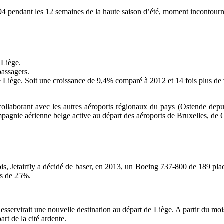
94
pendant les 12 semaines de la haute saison d’été, moment incontour
à Liège.
passagers
.
de Liège. Soit une
croissance de 9,4%
comparé à 2012 et
14 fois plus d
en collaborant avec les autres aéroports régionaux du pays (Ostende de
mpagnie aérienne belge active au départ des aéroports de Bruxelles, de 
ois, Jetairfly a décidé de baser, en 2013, un Boeing 737-800 de 189 pla
s
de 25%.
esservirait une nouvelle destination au départ de Liège. A partir du moi
rt de la cité ardente.