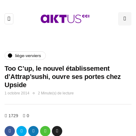
liège-verviers
Too C’up, le nouvel établissement
d’Attrap’sushi, ouvre ses portes chez
Upside
1 octobre 2014
2 Minute(s) de lecture
1729
0