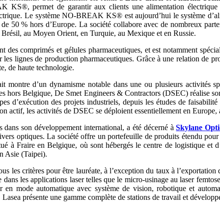
KS®, permet de garantir aux clients une alimentation électrique de
 électrique. Le système NO-BREAK KS® est aujourd’hui le système d’ali
s de 50 % hors d’Europe. La société collabore avec de nombreux partena
 Brésil, au Moyen Orient, en Turquie, au Mexique et en Russie.
 des comprimés et gélules pharmaceutiques, et est notamment spéciali
sur les lignes de production pharmaceutiques. Grâce à une relation de 
, de haute technologie.
fait montre d’un dynamisme notable dans une ou plusieurs activités sp
res hors Belgique, De Smet Engineers & Contractors (DSEC) réalise son a
 d’exécution des projets industriels, depuis les études de faisabilité
 son actif, les activités de DSEC se déploient essentiellement en Europ
nes dans son développement international, a été décerné à
Skylane Opti
eivers optiques. La société offre un portefeuille de produits étendu pou
tué à Fraire en Belgique, où sont hébergés le centre de logistique et d’
n Asie (Taipei).
ous les critères pour être lauréate, à l’exception du taux à l’exportation
dans les applications laser telles que le micro-usinage au laser femtosec
er en mode automatique avec système de vision, robotique et automa
), Lasea présente une gamme complète de stations de travail et dévelop