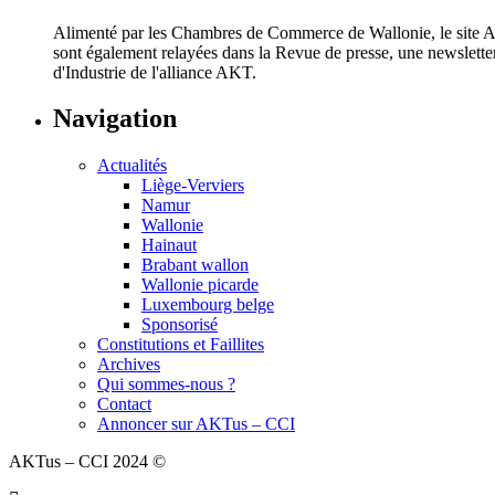
Alimenté par les Chambres de Commerce de Wallonie, le site AKT
sont également relayées dans la Revue de presse, une newslett
d'Industrie de l'alliance AKT.
Navigation
Actualités
Liège-Verviers
Namur
Wallonie
Hainaut
Brabant wallon
Wallonie picarde
Luxembourg belge
Sponsorisé
Constitutions et Faillites
Archives
Qui sommes-nous ?
Contact
Annoncer sur AKTus – CCI
AKTus – CCI 2024 ©