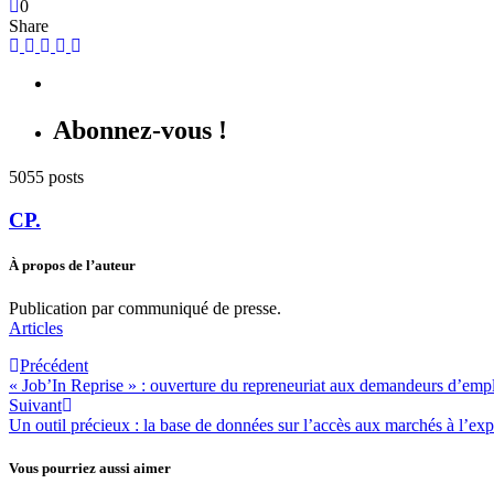
0
Share
Abonnez-vous !
5055 posts
CP.
À propos de l’auteur
Publication par communiqué de presse.
Articles
Précédent
« Job’In Reprise » : ouverture du repreneuriat aux demandeurs d’emp
Suivant
Un outil précieux : la base de données sur l’accès aux marchés à l’exp
Vous pourriez aussi aimer