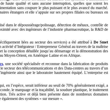
 haute qualité et sans aucune interruption, quelles que soient les
mentation sans coupure le plus puissant et le plus avancé du marché.
ires étrangers et elle s’appuie sur ses propres filiales ou bureaux en
sé dans le dépoussiérage/polissage, détection de métaux, contrôle de
proximité avec des ingénieurs de l’industrie pharmaceutique, la R&D de
écifiquement liées au secteur des services) a été attribué à
De Smet
ctivité d’Intégrateur / Entrepreneur Général au travers de la maîtrise
 et la conception détaillée jusqu’au démarrage et la démonstration des
e, au Moyen-Orient, en Amérique Latine et en Afrique.
cs
, une société spécialisée et reconnue dans la fabrication de produits
r le secteur des télécommunications et des Data-centres au travers d’un
ingénierie ainsi que le laboratoire hautement équipé. L’entreprise est
 qui, en l’espèce, serait inférieur au seuil de 70% généralement exigé, a
onde, le marquage et la traçabilité, la soudure plastique, le traitement
tion. Très active et déjà bien présente dans de nombreux domaines
pe également des systèmes « sur mesure ».