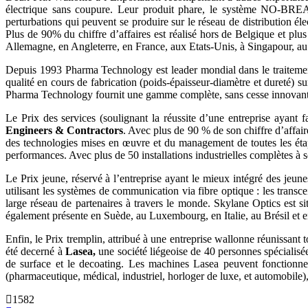
électrique sans coupure. Leur produit phare, le système NO-BREAK 
perturbations qui peuvent se produire sur le réseau de distribution
Plus de 90% du chiffre d’affaires est réalisé hors de Belgique et plu
Allemagne, en Angleterre, en France, aux Etats-Unis, à Singapour, au
Depuis 1993 Pharma Technology est leader mondial dans le traitement
qualité en cours de fabrication (poids-épaisseur-diamètre et dureté) 
Pharma Technology fournit une gamme complète, sans cesse innovante
Le Prix des services (soulignant la réussite d’une entreprise ayant 
Engineers & Contractors
. Avec plus de 90 % de son chiffre d’affai
des technologies mises en œuvre et du management de toutes les étapes
performances. Avec plus de 50 installations industrielles complètes à
Le Prix jeune, réservé à l’entreprise ayant le mieux intégré des jeu
utilisant les systèmes de communication via fibre optique : les transc
large réseau de partenaires à travers le monde. Skylane Optics est si
également présente en Suède, au Luxembourg, en Italie, au Brésil et e
Enfin, le Prix tremplin, attribué à une entreprise wallonne réunissant t
été decerné à
Lasea,
une société liégeoise de 40 personnes spécialisée 
de surface et le decoating. Les machines Lasea peuvent fonctionn
(pharmaceutique, médical, industriel, horloger de luxe, et automobile
1582