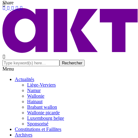
Share
Menu
Actualités
Liège-Verviers
Namur
Wallonie
Hainaut
Brabant wallon
Wallonie picarde
Luxembourg belge
Sponsorisé
Constitutions et Faillites
Archives