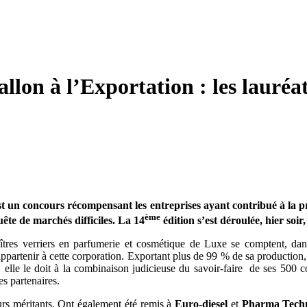
lon à l’Exportation : les lauréa
st un concours récompensant les entreprises ayant contribué à la pro
ème
te de marchés difficiles. La 14
édition s’est déroulée, hier soi
îtres verriers en parfumerie et cosmétique de Luxe se comptent, dan
artenir à cette corporation. Exportant plus de 99 % de sa production,
elle le doit à la combinaison judicieuse du savoir-faire de ses 500 co
es partenaires.
rs méritants. Ont également été remis à
Euro-diesel
et
Pharma Tech