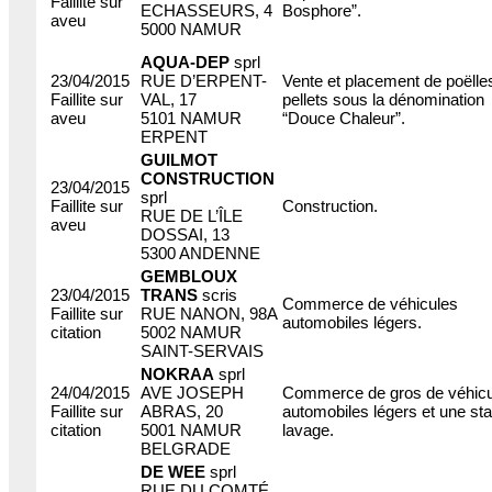
Faillite sur
ECHASSEURS, 4
Bosphore”.
aveu
5000 NAMUR
AQUA-DEP
sprl
23/04/2015
RUE D’ERPENT-
Vente et placement de poëlle
Faillite sur
VAL, 17
pellets sous la dénomination
aveu
5101 NAMUR
“Douce Chaleur”.
ERPENT
GUILMOT
CONSTRUCTION
23/04/2015
sprl
Faillite sur
Construction.
RUE DE L’ÎLE
aveu
DOSSAI, 13
5300 ANDENNE
GEMBLOUX
23/04/2015
TRANS
scris
Commerce de véhicules
Faillite sur
RUE NANON, 98A
automobiles légers.
citation
5002 NAMUR
SAINT-SERVAIS
NOKRAA
sprl
24/04/2015
AVE JOSEPH
Commerce de gros de véhicu
Faillite sur
ABRAS, 20
automobiles légers et une sta
citation
5001 NAMUR
lavage.
BELGRADE
DE WEE
sprl
RUE DU COMTÉ,