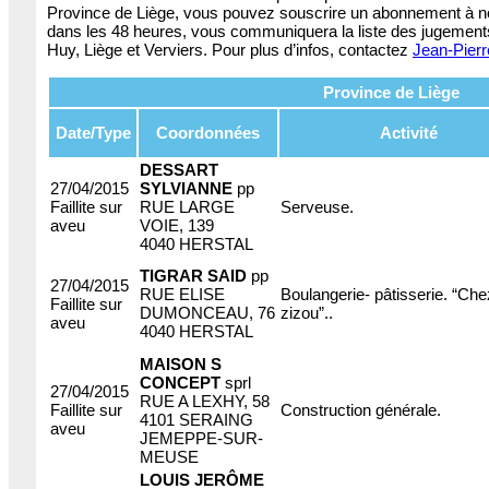
Province de Liège, vous pouvez souscrire un abonnement à no
dans les 48 heures, vous communiquera la liste des jugement
Huy, Liège et Verviers. Pour plus d’infos, contactez
Jean-Pierr
Province de Liège
Date/Type
Coordonnées
Activité
DESSART
27/04/2015
SYLVIANNE
pp
Faillite sur
RUE LARGE
Serveuse.
aveu
VOIE, 139
4040 HERSTAL
TIGRAR SAID
pp
27/04/2015
RUE ELISE
Boulangerie- pâtisserie. “Che
Faillite sur
DUMONCEAU, 76
zizou”..
aveu
4040 HERSTAL
MAISON S
CONCEPT
sprl
27/04/2015
RUE A LEXHY, 58
Faillite sur
Construction générale.
4101 SERAING
aveu
JEMEPPE-SUR-
MEUSE
LOUIS JERÔME