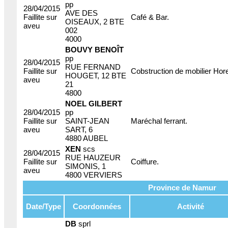
pp
28/04/2015
AVE DES
Faillite sur
Café & Bar.
OISEAUX, 2 BTE
aveu
002
4000
BOUVY BENOÎT
pp
28/04/2015
RUE FERNAND
Faillite sur
Cobstruction de mobilier Hor
HOUGET, 12 BTE
aveu
21
4800
NOEL GILBERT
28/04/2015
pp
Faillite sur
SAINT-JEAN
Maréchal ferrant.
aveu
SART, 6
4880 AUBEL
XEN
scs
28/04/2015
RUE HAUZEUR
Faillite sur
Coiffure.
SIMONIS, 1
aveu
4800 VERVIERS
Province de Namur
Date/Type
Coordonnées
Activité
DB
sprl