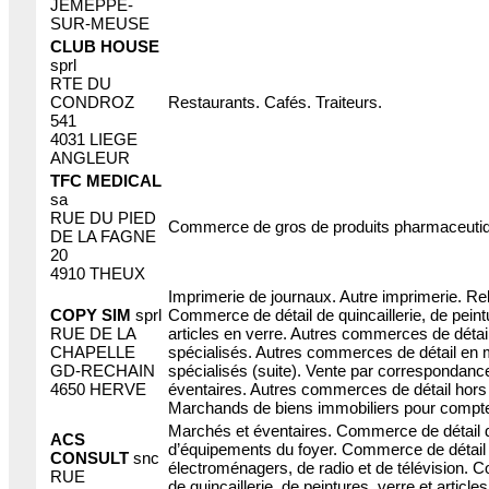
JEMEPPE-
SUR-MEUSE
CLUB HOUSE
sprl
RTE DU
CONDROZ
Restaurants. Cafés. Traiteurs.
541
4031 LIEGE
ANGLEUR
TFC MEDICAL
sa
RUE DU PIED
Commerce de gros de produits pharmaceuti
DE LA FAGNE
20
4910 THEUX
Imprimerie de journaux. Autre imprimerie. Reliu
COPY SIM
sprl
Commerce de détail de quincaillerie, de peint
RUE DE LA
articles en verre. Autres commerces de déta
CHAPELLE
spécialisés. Autres commerces de détail en
GD-RECHAIN
spécialisés (suite). Vente par correspondanc
4650 HERVE
éventaires. Autres commerces de détail hor
Marchands de biens immobiliers pour compte
Marchés et éventaires. Commerce de détail 
ACS
d’équipements du foyer. Commerce de détail 
CONSULT
snc
électroménagers, de radio et de télévision. 
RUE
de quincaillerie, de peintures, verre et article