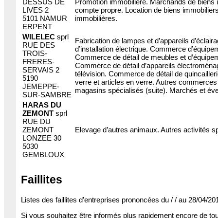
DESSUS DE
Promotion immobilière. Marchands de biens 
LIVES 2
compte propre. Location de biens immobilier
5101 NAMUR
immobilières.
ERPENT
WILELEC
sprl
Fabrication de lampes et d’appareils d’éclair
RUE DES
d’installation électrique. Commerce d’équipe
TROIS-
Commerce de détail de meubles et d’équipem
FRERES-
Commerce de détail d’appareils électroménag
SERVAIS 2
télévision. Commerce de détail de quincailleri
5190
verre et articles en verre. Autres commerces 
JEMEPPE-
magasins spécialisés (suite). Marchés et éve
SUR-SAMBRE
HARAS DU
ZEMONT
sprl
RUE DU
ZEMONT
Elevage d’autres animaux. Autres activités sp
LONZEE 30
5030
GEMBLOUX
Faillites
Listes des faillites d’entreprises prononcées du / / au 28/04/20
Si vous souhaitez être informés plus rapidement encore de tout