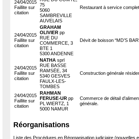
24/04/2015
75
Faillite sur
Restaurant à service complet
5060
citation
SAMBREVILLE
AUVELAIS
GRAHAM
OLIVIER
pp
24/04/2015
RUE DU
Faillite sur
Dévit de boisson “MD’S BAR
COMMERCE, 3
citation
BTE 1
5300 ANDENNE
NATHA
sprl
RUE BASSE
24/04/2015
RAMSÉE, 34
Faillite sur
Construction générale résident
5340 GESVES
citation
FAULX-LES-
TOMBES
RAHMAN
24/04/2015
FERUSE-UR
pp
Commerce de détail d’aliment
Faillite sur
PL WIERTZ, 1
générale.
citation
5000 NAMUR
Réorganisations
Liste des Procédures en Réorganisation judiciaire (nouvelles e