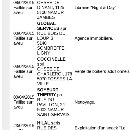
09/04/2015
CHSEE DE
Faillite sur
DINANT, 1125
Librairie “Night & Day”.
aveu
5100 NAMUR
JAMBES
GLOBAL
SERVICES
sprl
09/04/2015
RUE BOIS DU
Faillite sur
LOUP, 3
Agence immobilière.
aveu
5140
SOMBREFFE
LIGNY
COCCINELLE
sprl
09/04/2015
CHSEE DE
Faillite sur
Vente de boîtiers additionnels
CHARLEROI, 178
aveu
5070 FOSSES-LA-
VILLE
SOYEURT
THIERRY
pp
09/04/2015
RUE DU
Faillite sur
Nettoyage.
PAVILLON, 24
aveu
5002 NAMUR
SAINT-SERVAIS
HILAL
scris
23/04/2015
RUE DES
Exploitation d’un snack “Le