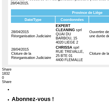
28/04/2015.
Province de Liège
Date/Type
Coordonnées
EXPERT
CLEANING
sprl
28/04/2015
Ouvertire de
QUAI DU
Réorganisation Judiciaire
une durée d
BARBOU, 15
4020 LIEGE 2
CHRISSA
sprl
28/04/2015
RUE TREVALLE,
Cloture de la
Cloture de l
25 BTE 01
Réorganisation Judiciaire
4400 FLEMALLE
Share
1832
0
Share
Abonnez-vous !