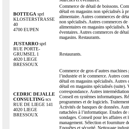
Commerce de détail de boissons. Co
détail en magasins non spécialisés à 
BOTTEGA
sprl
alimentaire. Autres commerces de déta
KLOSTERSTRASSE
non spécialisés. Autres commerces de 
40
alimentaires en magasins spécialisés. 
4700 EUPEN
éventaires. Autres commerces de détai
magasins. Restaurants.
JUSTARRO
sprl
RUE PORTE-
GRUMSEL 1
Restaurants.
4020 LIEGE
BRESSOUX
Commerce de gros d’autres machines 
l’industrie et le commerce. Autres co
détail en magasins spécialisés. Autre
détail en magasins spécialisés (suite). 
correspondance. Autres intermédiations
CEDRIC DEJALLE
Conseil en systèmes informatiques. Ré
CONSULTING
scs
programmes et de logiciels. Traitemen
RUE DE LIEGE 141
Activités de banques de données. Autre
4020 LIEGE
rattachées à l’informatique. Etudes de
BRESSOUX
sondages. Conseil pour les affaires et l
management. Sélection et fourniture d
Enquêtes et sécurité. Nettoyage industr