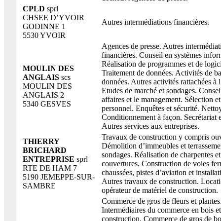
CPLD
sprl
CHSEE D’YVOIR
Autres intermédiations financières.
GODINNE 1
5530 YVOIR
Agences de presse. Autres intermédiat
financières. Conseil en systèmes infor
Réalisation de programmes et de logici
MOULIN DES
Traitement de données. Activités de b
ANGLAIS
scs
données. Autres activités rattachées à 
MOULIN DES
Etudes de marché et sondages. Conseil
ANGLAIS 2
affaires et le management. Sélection et
5340 GESVES
personnel. Enquêtes et sécurité. Nettoy
Conditionnement à façon. Secrétariat e
Autres services aux entreprises.
Travaux de construction y compris ouv
THIERRY
Démolition d’immeubles et terrassemen
BRICHARD
sondages. Réalisation de charpentes et
ENTREPRISE
sprl
couvertures. Construction de voies fer
RTE DE HAM 7
chaussées, pistes d’aviation et installat
5190 JEMEPPE-SUR-
Autres travaux de construction. Locat
SAMBRE
opérateur de matériel de construction.
Commerce de gros de fleurs et plantes
Intermédiaires du commerce en bois et
construction. Commerce de gros de boi