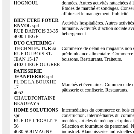
HOGNOUL
données. Autres activités rattachées à 
Etudes de marché et sondages. Conseil
affaires et le management. Publicité.
BIEN ETRE FOYER
Activités hospitalières. Autres activité
ENVOL
sprl
humaine. Activités d’action sociale av
RUE DARTOIS 33-35
hébergement.
4000 LIEGE 1
DUO CATERING /
TECHNI FUTUR
sa
Commerce de détail en magasins non s
RUE DU BOIS ST-
prédominance alimentaire. Commerce d
JEAN 15-17
boissons. Restaurants. Traiteurs.
4102 LIEGE OUGREE
PATISSERIE
JEANPIERRE
sprl
PL DE LA BOUXHE
Marchés et éventaires. Commerce de dé
17
pâtisserie et confiserie. Restaurants.
4052
CHAUDFONTAINE
BEAUFAYS
HOME SOLUTIONS
Intermédiaires du commerce en bois et
sprl
construction. Intermédiaires du comm
RUE DE L’EGALITE
meubles, articles de ménage et quincail
56
Sélection et fourniture de personnel. 
4630 SOUMAGNE
industriel. Blanchisseries industrielles e