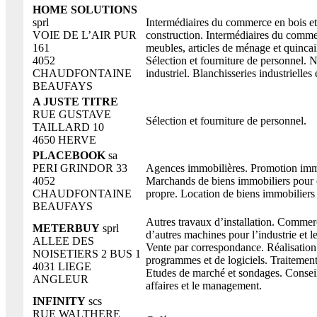
HOME SOLUTIONS
sprl
Intermédiaires du commerce en bois et
VOIE DE L’AIR PUR
construction. Intermédiaires du comm
161
meubles, articles de ménage et quincail
4052
Sélection et fourniture de personnel. 
CHAUDFONTAINE
industriel. Blanchisseries industrielles e
BEAUFAYS
A JUSTE TITRE
RUE GUSTAVE
Sélection et fourniture de personnel.
TAILLARD 10
4650 HERVE
PLACEBOOK
sa
PERI GRINDOR 33
Agences immobilières. Promotion imm
4052
Marchands de biens immobiliers pour
CHAUDFONTAINE
propre. Location de biens immobiliers
BEAUFAYS
Autres travaux d’installation. Commer
METERBUY
sprl
d’autres machines pour l’industrie et 
ALLEE DES
Vente par correspondance. Réalisation
NOISETIERS 2 BUS 1
programmes et de logiciels. Traitemen
4031 LIEGE
Etudes de marché et sondages. Conseil
ANGLEUR
affaires et le management.
INFINITY
scs
RUE WALTHERE