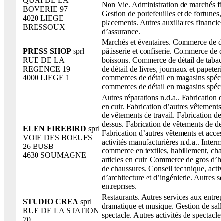
QUAI DE LA
Non Vie. Administration de marchés fi
BOVERIE 97
Gestion de portefeuilles et de fortunes
4020 LIEGE
placements. Autres auxiliaires financie
BRESSOUX
d’assurance.
Marchés et éventaires. Commerce de dé
PRESS SHOP
sprl
pâtisserie et confiserie. Commerce de d
RUE DE LA
boissons. Commerce de détail de tab
REGENCE 19
de détail de livres, journaux et papeter
4000 LIEGE 1
commerces de détail en magasins spéci
commerces de détail en magasins spécia
Autres réparations n.d.a.. Fabrication
en cuir. Fabrication d’autres vêtements
de vêtements de travail. Fabrication d
dessus. Fabrication de vêtements de d
ELEN FIREBIRD
sprl
Fabrication d’autres vêtements et acce
VOIE DES BOEUFS
activités manufacturières n.d.a.. Inter
26 BUSB
commerce en textiles, habillement, cha
4630 SOUMAGNE
articles en cuir. Commerce de gros d’h
de chaussures. Conseil technique, acti
d’architecture et d’ingénierie. Autres 
entreprises.
Restaurants. Autres services aux entrep
STUDIO CREA
sprl
dramatique et musique. Gestion de sal
RUE DE LA STATION
spectacle. Autres activités de spectacle
70