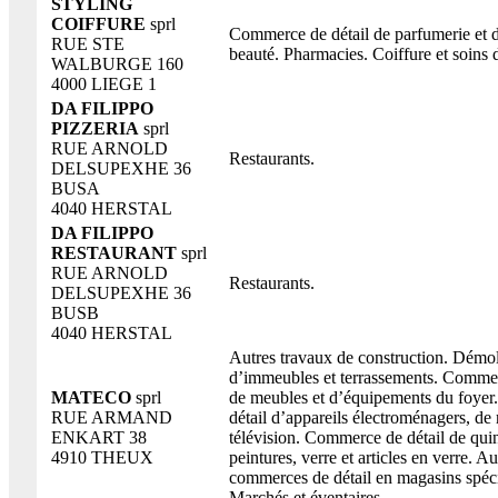
STYLING
COIFFURE
sprl
Commerce de détail de parfumerie et d
RUE STE
beauté. Pharmacies. Coiffure et soins 
WALBURGE 160
4000 LIEGE 1
DA FILIPPO
PIZZERIA
sprl
RUE ARNOLD
Restaurants.
DELSUPEXHE 36
BUSA
4040 HERSTAL
DA FILIPPO
RESTAURANT
sprl
RUE ARNOLD
Restaurants.
DELSUPEXHE 36
BUSB
4040 HERSTAL
Autres travaux de construction. Démol
d’immeubles et terrassements. Commer
MATECO
sprl
de meubles et d’équipements du foye
RUE ARMAND
détail d’appareils électroménagers, de 
ENKART 38
télévision. Commerce de détail de quin
4910 THEUX
peintures, verre et articles en verre. Au
commerces de détail en magasins spécia
Marchés et éventaires.