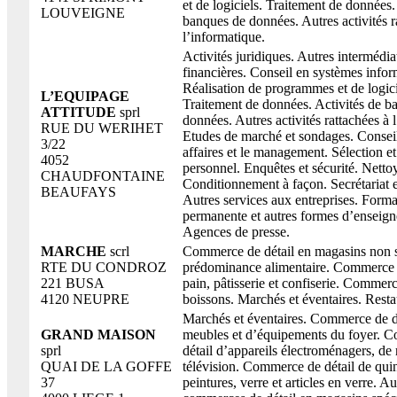
et de logiciels. Traitement de données.
LOUVEIGNE
banques de données. Autres activités r
l’informatique.
Activités juridiques. Autres intermédia
financières. Conseil en systèmes infor
Réalisation de programmes et de logici
L’EQUIPAGE
Traitement de données. Activités de b
ATTITUDE
sprl
données. Autres activités rattachées à 
RUE DU WERIHET
Etudes de marché et sondages. Conseil
3/22
affaires et le management. Sélection et
4052
personnel. Enquêtes et sécurité. Nettoy
CHAUDFONTAINE
Conditionnement à façon. Secrétariat e
BEAUFAYS
Autres services aux entreprises. Forma
permanente et autres formes d’enseign
Agences de presse.
MARCHE
scrl
Commerce de détail en magasins non s
RTE DU CONDROZ
prédominance alimentaire. Commerce d
221 BUSA
pain, pâtisserie et confiserie. Commerc
4120 NEUPRE
boissons. Marchés et éventaires. Resta
Marchés et éventaires. Commerce de d
GRAND MAISON
meubles et d’équipements du foyer. 
sprl
détail d’appareils électroménagers, de 
QUAI DE LA GOFFE
télévision. Commerce de détail de quin
37
peintures, verre et articles en verre. Au