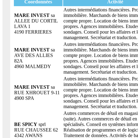
Coordonnées
Activité
Autres intermédiations financières. P
MARE INVEST
sa
immobilière. Marchands de biens immo
ALLEE DU CORTIL
compte propre. Location de biens imm
LAVA 1
propres. Agences immobilières. Etude
4190 FERRIERES
sondages. Conseil pour les affaires et l
management. Secrétariat et traduction.
Autres intermédiations financières. P
MARE INVEST
sa
immobilière. Marchands de biens immo
AVE DES ALLIES
compte propre. Location de biens imm
82A
propres. Agences immobilières. Etude
4960 MALMEDY
sondages. Conseil pour les affaires et l
management. Secrétariat et traduction.
Autres intermédiations financières. P
immobilière. Marchands de biens immo
MARE INVEST
sa
compte propre. Location de biens imm
RUE XHROUET 9-11
propres. Agences immobilières. Etude
4900 SPA
sondages. Conseil pour les affaires et l
management. Secrétariat et traduction.
Autres commerces de détail en magasin
(suite). Autres commerces de détail e
BE SPICY
sprl
spécialisés. Conseil en systèmes infor
RUE CHAUSSEE 62
Réalisation de programmes et de logici
4342 AWANS
Traitement de données. Activités de b