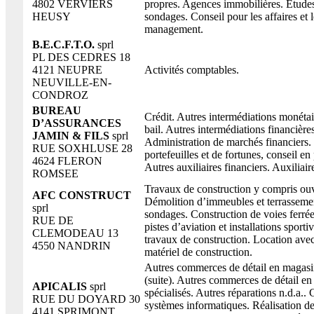
4802 VERVIERS
propres. Agences immobilières. Etude
HEUSY
sondages. Conseil pour les affaires et l
management.
B.E.C.F.T.O.
sprl
PL DES CEDRES 18
4121 NEUPRE
Activités comptables.
NEUVILLE-EN-
CONDROZ
BUREAU
Crédit. Autres intermédiations monétai
D’ASSURANCES
bail. Autres intermédiations financières
JAMIN & FILS
sprl
Administration de marchés financiers.
RUE SOXHLUSE 28
portefeuilles et de fortunes, conseil e
4624 FLERON
Autres auxiliaires financiers. Auxiliai
ROMSEE
Travaux de construction y compris ouv
AFC CONSTRUCT
Démolition d’immeubles et terrassemen
sprl
sondages. Construction de voies ferrée
RUE DE
pistes d’aviation et installations sporti
CLEMODEAU 13
travaux de construction. Location ave
4550 NANDRIN
matériel de construction.
Autres commerces de détail en magasin
(suite). Autres commerces de détail e
APICALIS
sprl
spécialisés. Autres réparations n.d.a.. 
RUE DU DOYARD 30
systèmes informatiques. Réalisation 
4141 SPRIMONT