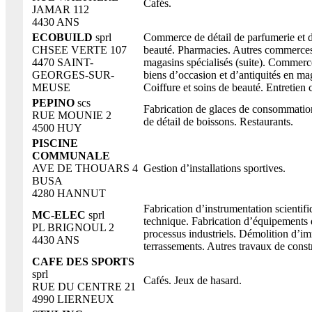
Cafés.
JAMAR 112
4430 ANS
ECOBUILD
sprl
Commerce de détail de parfumerie et d
CHSEE VERTE 107
beauté. Pharmacies. Autres commerces
4470 SAINT-
magasins spécialisés (suite). Commerce
GEORGES-SUR-
biens d’occasion et d’antiquités en ma
MEUSE
Coiffure et soins de beauté. Entretien 
PEPINO
scs
Fabrication de glaces de consommat
RUE MOUNIE 2
de détail de boissons. Restaurants.
4500 HUY
PISCINE
COMMUNALE
AVE DE THOUARS 4
Gestion d’installations sportives.
BUSA
4280 HANNUT
Fabrication d’instrumentation scientifi
MC-ELEC
sprl
technique. Fabrication d’équipements 
PL BRIGNOUL 2
processus industriels. Démolition d’i
4430 ANS
terrassements. Autres travaux de const
CAFE DES SPORTS
sprl
Cafés. Jeux de hasard.
RUE DU CENTRE 21
4990 LIERNEUX