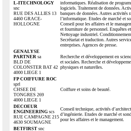
L-ITECHNOLOGY
informatiques. Réalisation de program
snc
logiciels. Traitement de données. Activ
RUE DES ALLIES 13
banques de données. Autres activités r
4460 GRACE-
l’informatique. Etudes de marché et s
HOLLOGNE
Conseil pour les affaires et le manage
et fourniture de personnel. Enquêtes et
Nettoyage industriel. Conditionnement
Secrétariat et traduction. Autres servic
entreprises. Agences de presse.
GENALYSE
PARTNER
sa
Recherche et développement en scien
BLD DE
et sociales. Recherche et développeme
COLONSTER BAT 42
physiques et naturelles.
4000 LIEGE 1
FP COIFFURE ROC
sprl
CHSEE DE
Coiffure et soins de beauté.
TONGRES 269
4000 LIEGE 1
DECOEUR
Conseil technique, activités d’architect
ENGINEERING
scs
d’ingénierie. Etudes de marché et son
RUE CAMPAGNE 215
pour les affaires et le management.
4630 SOUMAGNE
BETFIRST
snc