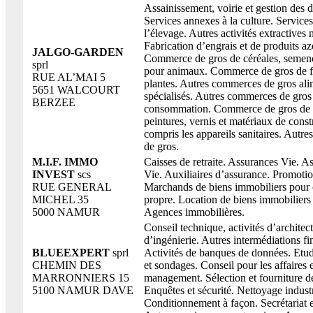
Assainissement, voirie et gestion des d
Services annexes à la culture. Service
l’élevage. Autres activités extractives n
Fabrication d’engrais et de produits az
JALGO-GARDEN
Commerce de gros de céréales, semenc
sprl
pour animaux. Commerce de gros de fl
RUE AL’MAI 5
plantes. Autres commerces de gros ali
5651 WALCOURT
spécialisés. Autres commerces de gros
BERZEE
consommation. Commerce de gros de 
peintures, vernis et matériaux de const
compris les appareils sanitaires. Autr
de gros.
M.I.F. IMMO
Caisses de retraite. Assurances Vie. 
INVEST
scs
Vie. Auxiliaires d’assurance. Promoti
RUE GENERAL
Marchands de biens immobiliers pour
MICHEL 35
propre. Location de biens immobiliers
5000 NAMUR
Agences immobilières.
Conseil technique, activités d’architect
d’ingénierie. Autres intermédiations fi
BLUEEXPERT
sprl
Activités de banques de données. Etu
CHEMIN DES
et sondages. Conseil pour les affaires e
MARRONNIERS 15
management. Sélection et fourniture d
5100 NAMUR DAVE
Enquêtes et sécurité. Nettoyage industr
Conditionnement à façon. Secrétariat e