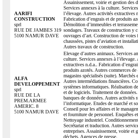
Assainissement, voirie et gestion des d
Services annexes à la culture. Service
AARIFI
l’élevage. Autres activités extractives n
CONSTRUCTION
Fabrication d’engrais et de produits az
sprl
Démolition d’immeubles et terrassemen
RUE DE JAMBES 319
sondages. Travaux de construction y 
5100 NAMUR DAVE
ouvrages d’art. Construction de voies f
chaussées, pistes d’aviation et installat
Autres travaux de construction.
Elevage d’autres animaux. Services an
culture. Services annexes à l’élevage. 
extractives n.d.a.. Fabrication d’engrai
produits azotés. Autres commerces de 
magasins spécialisés (suite). Marchés e
ALFA
Autres intermédiations financières. Co
DEVELOPPEMENT
systèmes informatiques. Réalisation 
sprl
et de logiciels. Traitement de données.
RUE DE LA
banques de données. Autres activités r
PREM.ARMEE
l’informatique. Etudes de marché et s
AMERIC. 8
Conseil pour les affaires et le manage
5100 NAMUR DAVE
et fourniture de personnel. Enquêtes et
Nettoyage industriel. Conditionnement
Secrétariat et traduction. Autres servic
entreprises. Assainissement, voirie et 
déchets. Agences de presse.