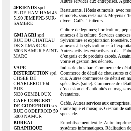
Autres services aux entreprises. Agenc
4FRIENDS
sprl
Restaurants. Hôtels et motels, avec res
PL DE HAM HAM 45
et motels, sans restaurant. Moyens d’
5190 JEMEPPE-SUR-
divers. Cafés. Traiteurs.
SAMBRE
Culture de légumes; horticulture, pépin
GMI AGRI
sprl
annexes à la culture. Services annexes 
RUE DU CHATEAU
Sylviculture et exploitation forestière.
DE ST-MARC 92
annexes à la sylviculture et à l’exploita
5003 NAMUR SAINT-
Autres activités extractives n.d.a.. Fab
MARC
d’engrais et de produits azotés. Assai
voirie et gestion des déchets.
VAPE
Industrie du tabac. Commerce de détai
DISTRIBUTION
sprl
Commerce de détail de chaussures et d’
CHSEE DE
cuir. Autres commerces de détail en m
CHARLEROI 104
spécialisés (suite). Commerce de détai
BUS
d’occasion et d’antiquités en magasins
5030 GEMBLOUX
éventaires.
CAFE CONCERT
Cafés. Autres services aux entreprises.
DE GODEFROID
scs
dramatique et musique. Gestion de sal
RUE GODEFROID 59
spectacle.
5000 NAMUR
BUREAU
Ennoblissement textile. Autre imprime
GRAPHIQUE
systèmes informatiques. Réalisation 