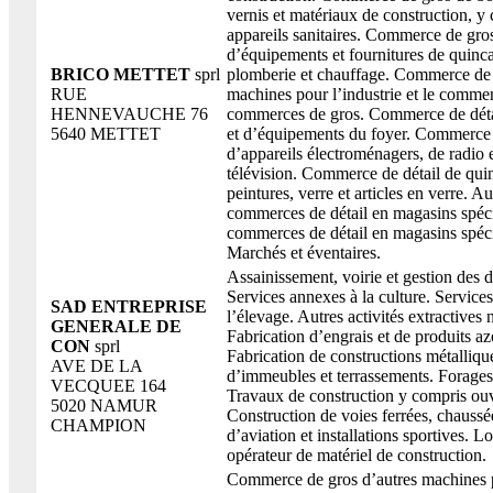
vernis et matériaux de construction, y 
appareils sanitaires. Commerce de gro
d’équipements et fournitures de quincai
BRICO METTET
sprl
plomberie et chauffage. Commerce de 
RUE
machines pour l’industrie et le comme
HENNEVAUCHE 76
commerces de gros. Commerce de déta
5640 METTET
et d’équipements du foyer. Commerce 
d’appareils électroménagers, de radio 
télévision. Commerce de détail de quin
peintures, verre et articles en verre. Au
commerces de détail en magasins spéci
commerces de détail en magasins spécia
Marchés et éventaires.
Assainissement, voirie et gestion des d
Services annexes à la culture. Service
SAD ENTREPRISE
l’élevage. Autres activités extractives n
GENERALE DE
Fabrication d’engrais et de produits az
CON
sprl
Fabrication de constructions métalliqu
AVE DE LA
d’immeubles et terrassements. Forages
VECQUEE 164
Travaux de construction y compris ouv
5020 NAMUR
Construction de voies ferrées, chaussée
CHAMPION
d’aviation et installations sportives. L
opérateur de matériel de construction.
Commerce de gros d’autres machines 