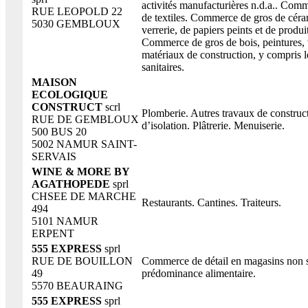
activités manufacturières n.d.a.. Com
RUE LEOPOLD 22
de textiles. Commerce de gros de céra
5030 GEMBLOUX
verrerie, de papiers peints et de produi
Commerce de gros de bois, peintures, 
matériaux de construction, y compris l
sanitaires.
MAISON
ECOLOGIQUE
CONSTRUCT
scrl
Plomberie. Autres travaux de construc
RUE DE GEMBLOUX
d’isolation. Plâtrerie. Menuiserie.
500 BUS 20
5002 NAMUR SAINT-
SERVAIS
WINE & MORE BY
AGATHOPEDE
sprl
CHSEE DE MARCHE
Restaurants. Cantines. Traiteurs.
494
5101 NAMUR
ERPENT
555 EXPRESS
sprl
RUE DE BOUILLON
Commerce de détail en magasins non s
49
prédominance alimentaire.
5570 BEAURAING
555 EXPRESS
sprl