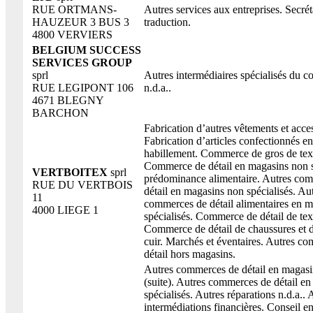
RUE ORTMANS-
Autres services aux entreprises. Secréta
HAUZEUR 3 BUS 3
traduction.
4800 VERVIERS
BELGIUM SUCCESS
SERVICES GROUP
sprl
Autres intermédiaires spécialisés du 
RUE LEGIPONT 106
n.d.a..
4671 BLEGNY
BARCHON
Fabrication d’autres vêtements et acces
Fabrication d’articles confectionnés en 
habillement. Commerce de gros de text
Commerce de détail en magasins non s
VERTBOITEX
sprl
prédominance alimentaire. Autres co
RUE DU VERTBOIS
détail en magasins non spécialisés. Au
11
commerces de détail alimentaires en 
4000 LIEGE 1
spécialisés. Commerce de détail de text
Commerce de détail de chaussures et d’
cuir. Marchés et éventaires. Autres c
détail hors magasins.
Autres commerces de détail en magasin
(suite). Autres commerces de détail e
spécialisés. Autres réparations n.d.a.. 
intermédiations financières. Conseil e