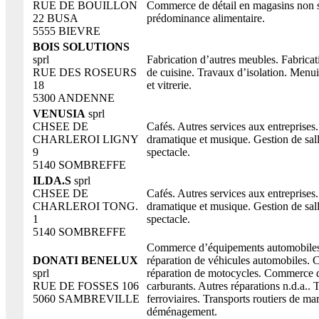
RUE DE BOUILLON
Commerce de détail en magasins non s
22 BUSA
prédominance alimentaire.
5555 BIEVRE
BOIS SOLUTIONS
sprl
Fabrication d’autres meubles. Fabrica
RUE DES ROSEURS
de cuisine. Travaux d’isolation. Menui
18
et vitrerie.
5300 ANDENNE
VENUSIA
sprl
CHSEE DE
Cafés. Autres services aux entreprises.
CHARLEROI LIGNY
dramatique et musique. Gestion de sal
9
spectacle.
5140 SOMBREFFE
ILDA.S
sprl
CHSEE DE
Cafés. Autres services aux entreprises.
CHARLEROI TONG.
dramatique et musique. Gestion de sal
1
spectacle.
5140 SOMBREFFE
Commerce d’équipements automobiles.
DONATI BENELUX
réparation de véhicules automobiles.
sprl
réparation de motocycles. Commerce d
RUE DE FOSSES 106
carburants. Autres réparations n.d.a.. 
5060 SAMBREVILLE
ferroviaires. Transports routiers de ma
déménagement.