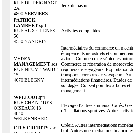
RUE DU PEIGNAGE
Jeux de hasard.
2A
4800 VERVIERS
PATRICK
LAMBERT
sprl
RUE AUX CHENES
Activités comptables.
56
4550 NANDRIN
Intermédiaires du commerce en machi
équipements industriels et commerciau
VEDEX
avions. Commerce de véhicules autom
MANAGEMENT
scs
Commerce et réparation de motocycles
RUE NEUVE-WAIDE
réguliers de voyageurs. Exploitation de
15
transports terrestres de voyageurs. Aut
4670 BLEGNY
intermédiations financières. Etudes de
sondages. Conseil pour les affaires et l
management.
WELEQUI
sprl
RUE CHANT DES
Elevage d’autres animaux. Cafés. Ges
OISEAUX 13
d’installations sportives. Autres activit
4840
WELKENRAEDT
Crédit. Autres intermédiations monétai
CITY CREDITS
sprl
bail. Autres intermédiations financièr