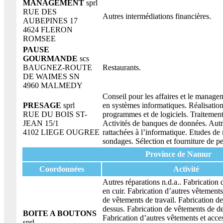
MANAGEMENT
sprl
RUE DES
Autres intermédiations financières.
AUBEPINES 17
4624 FLERON
ROMSEE
PAUSE
GOURMANDE
scs
BAUGNEZ-ROUTE
Restaurants.
DE WAIMES SN
4960 MALMEDY
Conseil pour les affaires et le manage
PRESAGE
sprl
en systèmes informatiques. Réalisatio
RUE DU BOIS ST-
programmes et de logiciels. Traitemen
JEAN 15/1
Activités de banques de données. Autre
4102 LIEGE OUGREE
rattachées à l’informatique. Etudes de
sondages. Sélection et fourniture de p
Province de Namur
Coordonnées
Activité
Autres réparations n.d.a.. Fabrication
en cuir. Fabrication d’autres vêtements
de vêtements de travail. Fabrication d
dessus. Fabrication de vêtements de d
BOITE A BOUTONS
Fabrication d’autres vêtements et acce
sprl