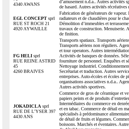
d’amusement n.d.a.. Autres activités s
4340 AWANS
de hasard. Autres activités récréatives 
Fabrication de générateurs de vapeur. 
EGL CONCEPT
sprl
radiateurs et de chaudières pour le cha
RUE ST ROCH 21
Démolition d’immeubles et terrasseme
4920 AYWAILLE
travaux de construction. Menuiserie. 
de finition.
Transports spatiaux. Transports aériens
Transports aériens non réguliers. Age
et tour operators. Autres intermédiatio
FG HELI
sprl
Activités de banques de données. Séle
RUE REINE ASTRID
fourniture de personnel. Enquêtes et sé
45
Nettoyage industriel. Conditionnement
4260 BRAIVES
Secrétariat et traduction. Autres servic
entreprises. Auto-écoles et écoles de p
organisations associatives n.d.a.. Agen
Autres activités sportives.
Commerce de gros de céramique et ver
papiers peints et de produits d’entretie
Intermédiaires du commerce en denrée
JOKADICLA
sprl
et en tabac. Commerce de détail en m
RUE DE L’YSER 397
spécialisés à prédominance alimentai
4430 ANS
de détail de fruits et légumes. Commer
boissons. Marchés et éventaires. Aut