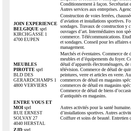
Conditionnement à façon. Secrétariat e
Autres services aux entreprises. Agenc
Construction de voies ferrées, chaussée
d’aviation et installations sportives. Fo
JOIN EXPERIENCE
sondages. Travaux de construction y 
BELGIQUE
sprl
ouvrages d’art. Intermédiaires non spé
KIRCHGASSE 1
commerce. Télécommunications. Etud
4700 EUPEN
et sondages. Conseil pour les affaires e
management.
Marchés et éventaires. Commerce de d
meubles et d’équipements du foyer. 
MEUBLES
détail d’appareils électroménagers, de 
PIROTTE
sprl
télévision. Commerce de détail de quin
BLD DES
peintures, verre et articles en verre. Au
GERARDCHAMPS 1
commerces de détail en magasins spéci
4800 VERVIERS
commerces de détail en magasins spécia
Commerce de détail de biens d’occasi
d’antiquités en magasins.
ENTRE VOUS ET
MOI
sprl
Autres activités pour la santé humaine
RUE ERNEST
d’installations sportives. Autres activit
SOLVAY 27
Coiffure et soins de beauté. Entretien 
4040 HERSTAL
ZJD
sprl