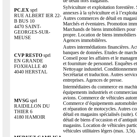
de détail hors magasins.
Sylviculture et exploitation forestière.
PC.EX
sprl
annexes à la sylviculture et à l’exploita
RUE ALBERT IER 22-
Autres commerces de détail en magasin
B BUS 10
Marchés et éventaires. Promotion immo
4470 SAINT-
Marchands de biens immobiliers pour
GEORGES-SUR-
propre. Location de biens immobiliers
MEUSE
Agences immobilières.
Autres intermédiations financières. Act
banques de données. Etudes de marché
CVP RESTO
sprl
Conseil pour les affaires et le manage
EN GRANDE
et fourniture de personnel. Enquêtes et
FOXHALLE 40
Nettoyage industriel. Conditionnement
4040 HERSTAL
Secrétariat et traduction. Autres servic
entreprises. Agences de presse.
Intermédiaires du commerce en machi
équipements industriels et commerciau
avions. Commerce de véhicules autom
MVSG
sprl
Commerce d’équipements automobile
RAIDILLON DU
et réparation de motocycles. Autres 
THIER 6
détail en magasins spécialisés (suite)
4180 HAMOIR
détail de biens d’occasion et d’antiqui
magasins. Location de véhicules partic
véhicules utilitaires légers (max. 3,5t).