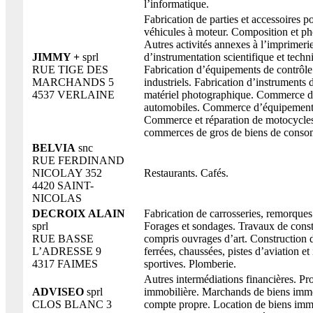
l’informatique.
Fabrication de parties et accessoires po
véhicules à moteur. Composition et ph
Autres activités annexes à l’imprimeri
JIMMY +
sprl
d’instrumentation scientifique et techn
RUE TIGE DES
Fabrication d’équipements de contrôle
MARCHANDS 5
industriels. Fabrication d’instruments 
4537 VERLAINE
matériel photographique. Commerce d
automobiles. Commerce d’équipement
Commerce et réparation de motocycles
commerces de gros de biens de conso
BELVIA
snc
RUE FERDINAND
NICOLAY 352
Restaurants. Cafés.
4420 SAINT-
NICOLAS
DECROIX ALAIN
Fabrication de carrosseries, remorques
sprl
Forages et sondages. Travaux de const
RUE BASSE
compris ouvrages d’art. Construction 
L’ADRESSE 9
ferrées, chaussées, pistes d’aviation et 
4317 FAIMES
sportives. Plomberie.
Autres intermédiations financières. P
ADVISEO
sprl
immobilière. Marchands de biens immo
CLOS BLANC 3
compte propre. Location de biens imm