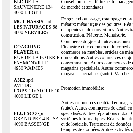
BLD DE LA
Conseil pour les affaires et le manage
SAUVENIERE 134
de marché et sondages.
4000 LIEGE 1
Forge; emboutissage, estampage et pro
MG CHASSIS
sprl
métaux; métallurgie des poudres. Réal
LES PATURAGES 68
charpentes et de couvertures. Autres t
4800 VERVIERS
construction. Plâtrerie. Menuiserie.
Commerce de gros d’autres machines 
COACHING
l’industrie et le commerce. Intermédiai
PLAYER
sa
commerce en meubles, articles de mén
RUE DE LA POTERIE
quincaillerie. Autres commerces de gr
FAYMONVILLE
consommation. Autres commerces de d
4950 WAIMES
magasins spécialisés. Autres commerce
magasins spécialisés (suite). Marchés e
A3E2
sprl
AVE DE
Promotion immobilière.
L’OBSERVATOIRE 10
4000 LIEGE 1
Autres commerces de détail en magasin
(suite). Autres commerces de détail e
FLUESCO
sprl
spécialisés. Autres réparations n.d.a.. 
GRAND PRE 4 BUSA
systèmes informatiques. Réalisation 
4690 BASSENGE
et de logiciels. Traitement de données.
banques de données. Autres activités r