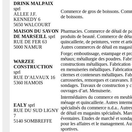
DRINK MALPAIX
sprl
Commerce de gros de boissons. Comme
ALLEE J.F.
de boissons.
KENNEDY 6
5650 WALCOURT
MAISON DU SAVON
Pharmacies. Commerce de détail de pa
DE MARSEILL
sprl
produits de beauté. Commerce de détai
RUE DE FER 63
quincaillerie, de peintures, verre et art
5000 NAMUR
Autres commerces de détail en magasin
Forge; emboutissage, estampage et pro
métaux; métallurgie des poudres. Fabr
WARZEE
constructions métalliques. Fabrication
CONSTRUCTION
en menuiseries métalliques. Fabrication
sprl
citernes et conteneurs métalliques. Fab
RUE D’ALVAUX 16
carrosseries, remorques et caravanes. 
5360 HAMOIS
sondages. Travaux de construction y 
ouvrages d’art. Menuiserie.
Intermédiaires du commerce en meubles
ménage et quincaillerie. Autres interm
EALY
sprl
spécialisés du commerce n.d.a.. Autr
RUE DU SUD LIGNY
de détail en magasins spécialisés. Mar
7
éventaires. Etudes de marché et sonda
5140 SOMBREFFE
pour les affaires et le management. Aut
sportives.