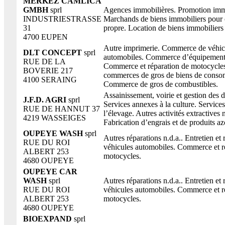
MERKEZ CAMLICA
GMBH
sprl
Agences immobilières. Promotion imm
INDUSTRIESTRASSE
Marchands de biens immobiliers pour
31
propre. Location de biens immobiliers
4700 EUPEN
Autre imprimerie. Commerce de véhic
DLT CONCEPT
sprl
automobiles. Commerce d’équipement
RUE DE LA
Commerce et réparation de motocycles
BOVERIE 217
commerces de gros de biens de conso
4100 SERAING
Commerce de gros de combustibles.
Assainissement, voirie et gestion des d
J.F.D. AGRI
sprl
Services annexes à la culture. Service
RUE DE HANNUT 37
l’élevage. Autres activités extractives n
4219 WASSEIGES
Fabrication d’engrais et de produits az
OUPEYE WASH
sprl
Autres réparations n.d.a.. Entretien et 
RUE DU ROI
véhicules automobiles. Commerce et r
ALBERT 253
motocycles.
4680 OUPEYE
OUPEYE CAR
WASH
sprl
Autres réparations n.d.a.. Entretien et 
RUE DU ROI
véhicules automobiles. Commerce et r
ALBERT 253
motocycles.
4680 OUPEYE
BIOEXPAND
sprl