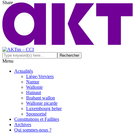
Share
Menu
Actualités
Liège-Verviers
Namur
Wallonie
Hainaut
Brabant wallon
Wallonie picarde
Luxembourg belge
Sponsorisé
Constitutions et Faillites
Archives
Qui sommes-nous ?