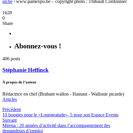
air.be
/ www.pamexpo.be – copyright photo : Thibault Cordonnier
1628
0
Share
Abonnez-vous !
406 posts
Stéphanie Heffinck
À propos de l’auteur
Rédactrice en chef (Brabant wallon - Hainaut - Wallonie picarde)
Articles
Précédent
10 bougies pour le «Loungeatude», 5 pour son Espace Events
Suivant
Mirena : 20 années d’activité dans l’accompagnement des
demandeurs d’emploi