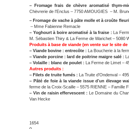
– Fromage frais de chèvre aromatisé thym-mi
Chèvrerie de l’Enclus – 7750 AMOUGIES – M. Brun
– Fromage de vache à pâte molle et à croûte fleur
– Mme Fabienne Remacle
– Yoghourt à boire aromatisé à la fraise :
La Fer
M. Sébastien Thiry & La Ferme de Warichet – 508
Produits à base de viande (en vente sur le site de
– Viande bovine : entrecôte :
La Boucherie à la fer
– Viande porcine : lard de poitrine maigre salé :
L
– Volaille : blanc de poulet :
La Ferme de Limet – 
Autres produits :
– Filets de truite fumés :
La Truite d’Ondenval – 49
– Pâté de foie à la viande issue d’un élevage w
ferme de la Croix-Scaille – 5575 RIENNE – Famille F
– Vin de raisin effervescent :
Le Domaine du Cha
Van Hecke
1654
0