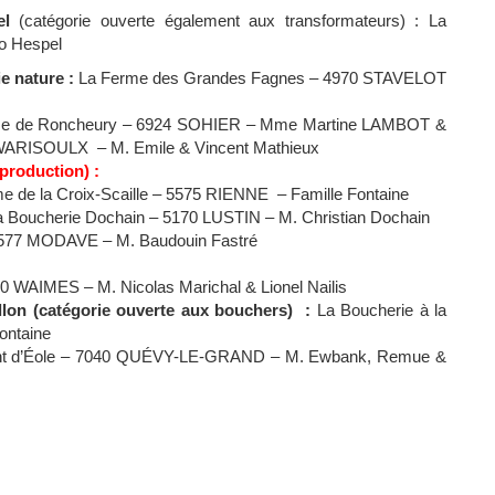
el
(catégorie ouverte également aux transformateurs) : La
o Hespel
ie nature :
La Ferme des Grandes Fagnes – 4970 STAVELOT
me de Roncheury – 6924 SOHIER – Mme Martine LAMBOT &
0 WARISOULX – M. Emile & Vincent Mathieux
 production) :
me de la Croix-Scaille – 5575 RIENNE – Famille Fontaine
a Boucherie Dochain – 5170 LUSTIN – M. Christian Dochain
4577 MODAVE – M. Baudouin Fastré
50 WAIMES – M. Nicolas Marichal & Lionel Nailis
allon (catégorie ouverte aux bouchers) :
La Boucherie à la
ontaine
nt d’Éole – 7040 QUÉVY-LE-GRAND – M. Ewbank, Remue &