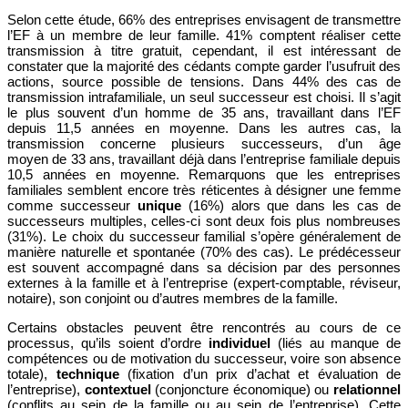
Selon cette étude, 66% des entreprises envisagent de transmettre
l’EF à un membre de leur famille. 41% comptent réaliser cette
transmission à titre gratuit, cependant, il est intéressant de
constater que la majorité des cédants compte garder l’usufruit des
actions, source possible de tensions. Dans 44% des cas de
transmission intrafamiliale, un seul successeur est choisi. Il s’agit
le plus souvent d’un homme de 35 ans, travaillant dans l’EF
depuis 11,5 années en moyenne. Dans les autres cas, la
transmission concerne plusieurs successeurs, d’un âge
moyen de 33 ans, travaillant déjà dans l’entreprise familiale depuis
10,5 années en moyenne. Remarquons que les entreprises
familiales semblent encore très réticentes à désigner une femme
comme successeur
unique
(16%) alors que dans les cas de
successeurs multiples, celles-ci sont deux fois plus nombreuses
(31%). Le choix du successeur familial s’opère généralement de
manière naturelle et spontanée (70% des cas). Le prédécesseur
est souvent accompagné dans sa décision par des personnes
externes à la famille et à l’entreprise (expert-comptable, réviseur,
notaire), son conjoint ou d’autres membres de la famille.
Certains obstacles peuvent être rencontrés au cours de ce
processus, qu’ils soient d’ordre
individuel
(liés au manque de
compétences ou de motivation du successeur, voire son absence
totale),
technique
(fixation d’un prix d’achat et évaluation de
l’entreprise),
contextuel
(conjoncture économique) ou
relationnel
(conflits au sein de la famille ou au sein de l’entreprise). Cette