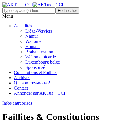
Menu
Actualités
Liège-Verviers
Namur
Wallonie
Hainaut
Brabant wallon
Wallonie picarde
Luxembourg belge
Sponsorisé
Constitutions et Faillites
Archives
Qui sommes-nous ?
Contact
Annoncer sur AKTus – CCI
Infos entreprises
Faillites & Constitutions