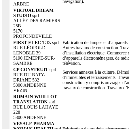
navigation).
ARBRE
VIRTUAL DREAM
STUDIO
sprl
ALLÉE DES RAMIERS
25B
5170
PROFONDEVILLE
FIRST ELEC T.D.
sprl
Fabrication de lampes et d’appareils 
RUE LÉOPOLD
Autres travaux de construction. Tra
LENOBLE 39
d’installation électrique. Commerce d
5190 JEMEPPE-SUR-
d’appareils électroménagers, de radio
SAMBRE
télévision.
GP CONSTRUIT
sprl
Services annexes à la culture. Démol
RUE DU BATY-
d’immeubles et terrassements. Trava
DRIANE 532
construction y compris ouvrages d’ar
5300 ANDENNE
travaux de construction. Travaux d’i
VEZIN
ROMAIN WUILLOT
TRANSLATION
sprl
RUE LOUIS LAHAYE
228
5300 ANDENNE
VESALE PHARMA
WOMAN HEALTH
sprl
Fabrication de produits pharmaceuti