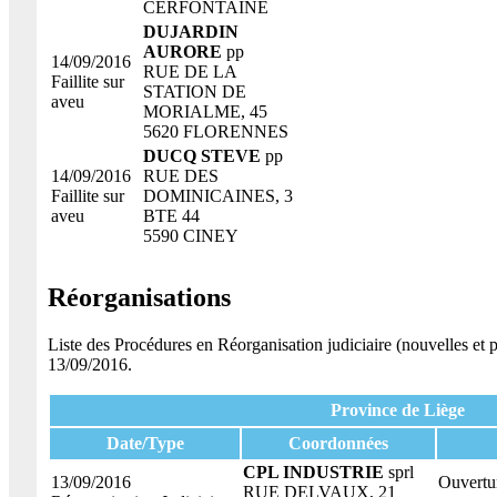
CERFONTAINE
DUJARDIN
AURORE
pp
14/09/2016
RUE DE LA
Faillite sur
STATION DE
aveu
MORIALME, 45
5620 FLORENNES
DUCQ STEVE
pp
14/09/2016
RUE DES
Faillite sur
DOMINICAINES, 3
aveu
BTE 44
5590 CINEY
Réorganisations
Liste des Procédures en Réorganisation judiciaire (nouvelles et
13/09/2016.
Province de Liège
Date/Type
Coordonnées
CPL INDUSTRIE
sprl
13/09/2016
Ouvertur
RUE DELVAUX, 21