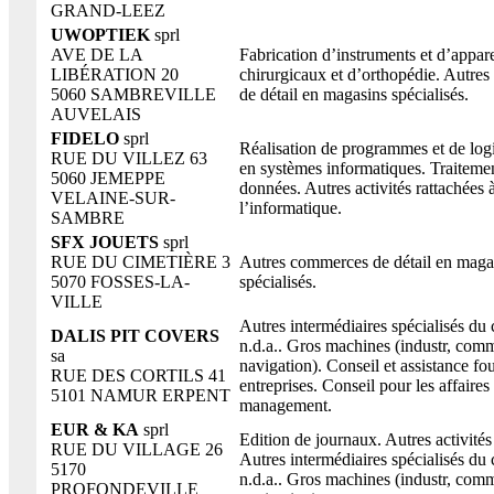
GRAND-LEEZ
UWOPTIEK
sprl
AVE DE LA
Fabrication d’instruments et d’appar
LIBÉRATION 20
chirurgicaux et d’orthopédie. Autre
5060 SAMBREVILLE
de détail en magasins spécialisés.
AUVELAIS
FIDELO
sprl
Réalisation de programmes et de logi
RUE DU VILLEZ 63
en systèmes informatiques. Traiteme
5060 JEMEPPE
données. Autres activités rattachées 
VELAINE-SUR-
l’informatique.
SAMBRE
SFX JOUETS
sprl
RUE DU CIMETIÈRE 3
Autres commerces de détail en maga
5070 FOSSES-LA-
spécialisés.
VILLE
Autres intermédiaires spécialisés d
DALIS PIT COVERS
n.d.a.. Gros machines (industr, co
sa
navigation). Conseil et assistance fo
RUE DES CORTILS 41
entreprises. Conseil pour les affaires 
5101 NAMUR ERPENT
management.
EUR & KA
sprl
Edition de journaux. Autres activités
RUE DU VILLAGE 26
Autres intermédiaires spécialisés d
5170
n.d.a.. Gros machines (industr, co
PROFONDEVILLE