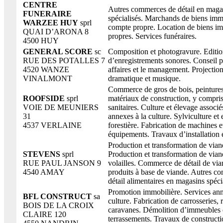
CENTRE
Autres commerces de détail en maga
FUNERAIRE
spécialisés. Marchands de biens imm
WARZEE HUY
sprl
compte propre. Location de biens im
QUAI D’ARONA 8
propres. Services funéraires.
4500 HUY
GENERAL SCORE
sc
Composition et photogravure. Editi
RUE DES POTALLES 7
d’enregistrements sonores. Conseil p
4520 WANZE
affaires et le management. Projection
VINALMONT
dramatique et musique.
Commerce de gros de bois, peintures,
ROOFSIDE
sprl
matériaux de construction, y compris
VOIE DE MEUNIERS
sanitaires. Culture et élevage associé
31
annexes à la culture. Sylviculture et 
4537 VERLAINE
forestière. Fabrication de machines e
équipements. Travaux d’installation é
Production et transformation de vian
STEVENS
sprl
Production et transformation de vian
RUE PAUL JANSON 9
volailles. Commerce de détail de via
4540 AMAY
produits à base de viande. Autres c
détail alimentaires en magasins spéci
Promotion immobilière. Services ann
BFL CONSTRUCT
sa
culture. Fabrication de carrosseries,
BOIS DE LA CROIX
caravanes. Démolition d’immeubles 
CLAIRE 120
terrassements. Travaux de construct