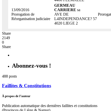
GERMEAU
13/09/2016
CARRIERE
sa
Prorogation de
AVE DE
Prorogat
Réorganisation judiciaire
L4INDEPENDANCE? 57
4020 LIEGE 2
Share
2149
0
Share
Abonnez-vous !
488 posts
Faillites & Constitutions
À propos de l’auteur
Publication automatique des dernières faillites et constitutions
(Provinces de Liège & Namur).