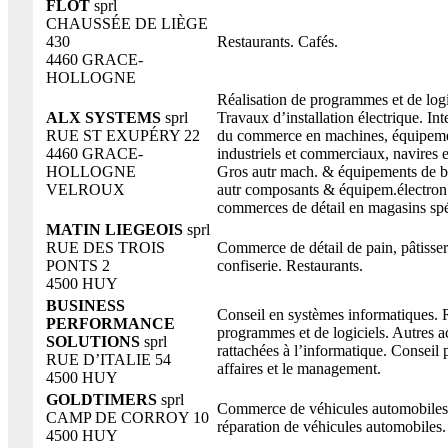
FLOT
sprl
CHAUSSÉE DE LIÈGE
430
Restaurants. Cafés.
4460 GRACE-
HOLLOGNE
Réalisation de programmes et de logi
ALX SYSTEMS
sprl
Travaux d’installation électrique. In
RUE ST EXUPÉRY 22
du commerce en machines, équipem
4460 GRACE-
industriels et commerciaux, navires e
HOLLOGNE
Gros autr mach. & équipements de b
VELROUX
autr composants & équipem.électron.
commerces de détail en magasins spé
MATIN LIEGEOIS
sprl
RUE DES TROIS
Commerce de détail de pain, pâtisser
PONTS 2
confiserie. Restaurants.
4500 HUY
BUSINESS
Conseil en systèmes informatiques. R
PERFORMANCE
programmes et de logiciels. Autres ac
SOLUTIONS
sprl
rattachées à l’informatique. Conseil 
RUE D’ITALIE 54
affaires et le management.
4500 HUY
GOLDTIMERS
sprl
Commerce de véhicules automobiles.
CAMP DE CORROY 10
réparation de véhicules automobiles.
4500 HUY