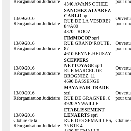
Réorganisation Judiciaire
pour une
4340 AWANS OTHEE
SANCHEZ ALVAREZ
CARLO
pp
13/09/2016
Ouvertur
RUE DE LA VESDRE?
Réorganisation Judiciaire
pour une
84/A00
4870 TROOZ
FIMMOCOP
sprl
13/09/2016
RUE GRAND’ROUTE,
Ouvertur
Réorganisation Judiciaire
87
pour une
4610 BEYNE-HEUSAY
SCEPPERS
NETTOYAGE
sprl
13/09/2016
Ouvertur
RUE MARCEL DE
Réorganisation Judiciaire
pour une
BROGNIEZ, 11
4690 BASSENGE
MAYA FAIR TRADE
13/09/2016
scrl
Ouvertur
Réorganisation Judiciaire
RUE DE GRAGNEE, 6
pour une
4920 AYWAILLE
ETABLISSEMENT
13/09/2016
LENAERTS
sprl
Cloture de la
RUE DES SEMAILLES,
Cloture 
Réorganisation Judiciaire
35 BTE 4
4400 FLEMALLE