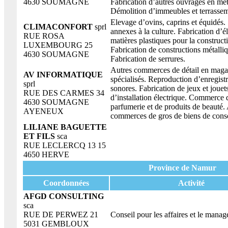
4630 SOUMAGNE
Fabrication d’autres ouvrages en mé
Démolition d’immeubles et terrassem
Elevage d’ovins, caprins et équidés.
CLIMACONFORT
sprl
annexes à la culture. Fabrication d’
RUE ROSA
matières plastiques pour la construct
LUXEMBOURG 25
Fabrication de constructions métalli
4630 SOUMAGNE
Fabrication de serrures.
Autres commerces de détail en maga
AV INFORMATIQUE
spécialisés. Reproduction d’enregist
sprl
sonores. Fabrication de jeux et jouet
RUE DES CARMES 34
d’installation électrique. Commerce 
4630 SOUMAGNE
parfumerie et de produits de beauté.
AYENEUX
commerces de gros de biens de con
LILIANE BAGUETTE
ET FILS
sca
RUE LECLERCQ 13 15
4650 HERVE
Province de Namur
Coordonnées
Activité
AFGD CONSULTING
sca
RUE DE PERWEZ 21
Conseil pour les affaires et le mana
5031 GEMBLOUX