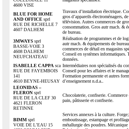
4600 VISE
Travaux d’installation électrique. 
BLUE FOR HOME
gros d’appareils électroménagers, de 
AND OFFICE
sprl
télévision. Autres commerces de gro
RUE DE RICHELLE 7
consommation. Gros autr mach. & é
4607 DALHEM
de bureau.
Réalisation de programmes et de logi
3MWAYS
sprl
autr mach. & équipements de bureau
BASSE-VOIE 3
commerces de détail en magasins spé
4608 DALHEM
Conseil en systèmes informatiques. 
NEUFCHATEAU
données.
ISABELLE CAPPA
sca
Intermédiaires non spécialisés du c
RUE DE FAYEMBOIS
Conseil pour les affaires et le mana
141
Formation permanente et autres for
4610 BEYNE-HEUSAY
d’enseignement n.d.a..
LEONIDAS –
FLERON
sprl
Chocolaterie, confiserie. Commerce 
RUE DE LA CLEF 30
pain, pâtisserie et confiserie.
4621 FLERON
RETINNE
Services annexes à la culture. Forge;
BIMM
sprl
emboutissage, estampage et profilag
VOIE DE L’EAU 15
métallurgie des poudres. Mécanique 