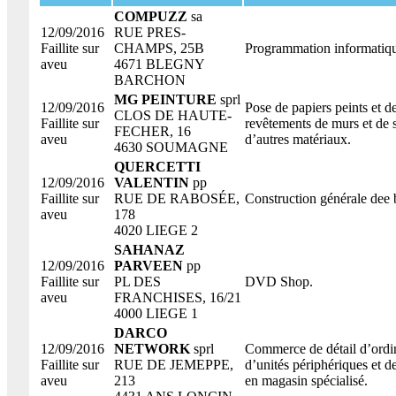
COMPUZZ
sa
12/09/2016
RUE PRES-
Faillite sur
CHAMPS, 25B
Programmation informatiq
aveu
4671 BLEGNY
BARCHON
MG PEINTURE
sprl
12/09/2016
Pose de papiers peints et d
CLOS DE HAUTE-
Faillite sur
revêtements de murs et de 
FECHER, 16
aveu
d’autres matériaux.
4630 SOUMAGNE
QUERCETTI
12/09/2016
VALENTIN
pp
Faillite sur
RUE DE RABOSÉE,
Construction générale dee 
aveu
178
4020 LIEGE 2
SAHANAZ
12/09/2016
PARVEEN
pp
Faillite sur
PL DES
DVD Shop.
aveu
FRANCHISES, 16/21
4000 LIEGE 1
DARCO
12/09/2016
NETWORK
sprl
Commerce de détail d’ordin
Faillite sur
RUE DE JEMEPPE,
d’unités périphériques et de
aveu
213
en magasin spécialisé.