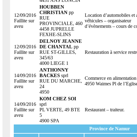
4431 ANS LONCIN
HOUBBEN
CHRISTIAN
pp
12/09/2016
Location d’automobiles et 
RUE
Faillite sur
véhicules – organisateur
PROVINCIALE, 460
aveu
d’évènements – cours de c
4458 JUPRELLE
FEXHE-SLINS
DELNOY JEANNE
12/09/2016
DE CHANTAL
pp
Faillite sur
RUE ST-GILLES,
Restauration à service restr
aveu
345/63
4000 LIEGE 1
ANTHONNY
14/09/2016
BACKES
sprl
Commerce en alimentation 
Faillite sur
RUE DU MARCHE,
4950 Waimes Pl de l’Eglise
aveu
24
4950
KOM CHEZ SOI
14/09/2016
sprl
Faillite sur
PL VERTE, 49 BTE
Restaurant – traiteur.
aveu
5
4900 SPA
Province de Namur