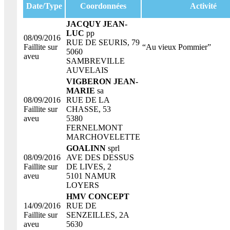
Date/Type
Coordonnées
Activité
JACQUY JEAN-
LUC
pp
08/09/2016
RUE DE SEURIS, 79
Faillite sur
“Au vieux Pommier”
5060
aveu
SAMBREVILLE
AUVELAIS
VIGBERON JEAN-
MARIE
sa
08/09/2016
RUE DE LA
Faillite sur
CHASSE, 53
aveu
5380
FERNELMONT
MARCHOVELETTE
GOALINN
sprl
08/09/2016
AVE DES DESSUS
Faillite sur
DE LIVES, 2
aveu
5101 NAMUR
LOYERS
HMV CONCEPT
14/09/2016
RUE DE
Faillite sur
SENZEILLES, 2A
aveu
5630