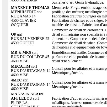
4550 NANDRIN
ouvrages d’art. Génie hydraulique.
MAXENCE THOMAS
Menuiserie. Forge; emboutissage, es
MENUISERIE
snc
profilage des métaux; métallurgie de
RUE AMAS 14
Fabrication d’autres ouvrages en mé
4560 CLAVIER
Fabrication de chaises et de sièges. 
OCQUIER
meubles de cuisine. Fabrication d’au
Commerce de détail de carburants.
Q8
sprl
détail en magasins non spécialisés 
RUE SAUVENIÈRE 55
alimentaire. Commerce de détail de 
4590 OUFFET
Commerce de détail de tabac. Comme
de meubles et d’équipements du foye
MR & MRS
sprl
Ennoblissement textile. Commerce de
RUE DU COLLÈGE 45
parfumerie et de produits de beaut
4600 VISE
détail d’habillement.
MECATIM
sprl
Conseil pour les affaires et le mana
RUE D’ARTAGNAN 14
Mécanique générale.
4600 VISE
4MEC
sprl
Conseil pour les affaires et le mana
RUE D’ARTAGNAN 14
Mécanique générale.
4600 VISE
MAGASIN ALAIN
AFFLELOU
sprl
Fabrication d’autres produits minér
PL DE LA
métalliques. Autres commerces de dé
COLLÉGIALE 11
magasins spécialisés.