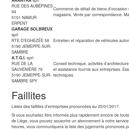
ARANTRA
sprl
RUE DES AUBÉPINES
Commerce de détail de biens d’occasion e
94
magasins. Vente par correspondance. Mar
5101 NAMUR
ERPENT
GARAGE SOLBREUX
sprl
RTE D’EGHEZÉE 58
Entretien et réparation de véhicules auto
5190 JEMEPPE-SUR-
SAMBRE
A.T.G.I.
sprl
RUE DE LA
Conseil technique, activités d’architecture
SAUVENIÈRE 76
et assistance fournis aux entreprises. Es
5190 JEMEPPE-SUR-
techniques.
SAMBRE SPY
Faillites
Listes des faillites d’entreprises prononcées au 25/01/2017.
Si vous souhaitez être informés plus rapidement encore de toutes
de Liège, vous pouvez souscrire un abonnement à notre service 
heures, vous communiquera la liste des jugements prononcés pa