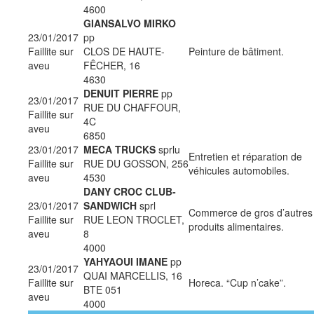
4600
GIANSALVO MIRKO
23/01/2017
pp
Faillite sur
CLOS DE HAUTE-
Peinture de bâtiment.
aveu
FÊCHER, 16
4630
DENUIT PIERRE
pp
23/01/2017
RUE DU CHAFFOUR,
Faillite sur
4C
aveu
6850
23/01/2017
MECA TRUCKS
sprlu
Entretien et réparation de
Faillite sur
RUE DU GOSSON, 256
véhicules automobiles.
aveu
4530
DANY CROC CLUB-
23/01/2017
SANDWICH
sprl
Commerce de gros d’autres
Faillite sur
RUE LEON TROCLET,
produits alimentaires.
aveu
8
4000
YAHYAOUI IMANE
pp
23/01/2017
QUAI MARCELLIS, 16
Faillite sur
Horeca. “Cup n’cake”.
BTE 051
aveu
4000