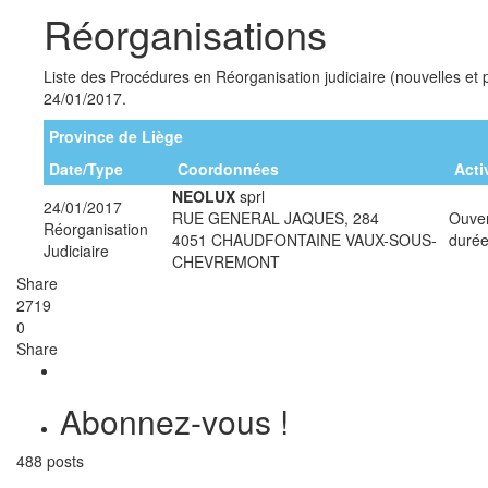
Réorganisations
Liste des Procédures en Réorganisation judiciaire (nouvelles et
24/01/2017.
Province de Liège
Date/Type
Coordonnées
Acti
NEOLUX
sprl
24/01/2017
RUE GENERAL JAQUES, 284
Ouver
Réorganisation
4051 CHAUDFONTAINE VAUX-SOUS-
durée
Judiciaire
CHEVREMONT
Share
2719
0
Share
Abonnez-vous !
488 posts