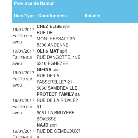
Province de Namur
Date/Type
Coordonnées
Activité
CHEZ ELISE
sprl
19/01/2017
RUE DE
Faillite sur
MONTHESSAL? 39
aveu
5300 ANDENNE
19/01/2017
OLI & MAT
sprl
Faillite sur
RUE DANGOTTE, 15B
aveu
5310 EGHEZEE
GIFINA
snc
19/01/2017
RUE DE LA
Faillite sur
PASSERELLE? 21
aveu
5060 SAMBREVILLE
PROTECT FAMILY
sa
19/01/2017
RUE DE LA RIDALE?
Faillite sur
51
aveu
5081 LA BRUYERE
BOVESSE
NAJD
sprl
19/01/2017
RUE DE GEMBLOUX?
Faillite sur
8