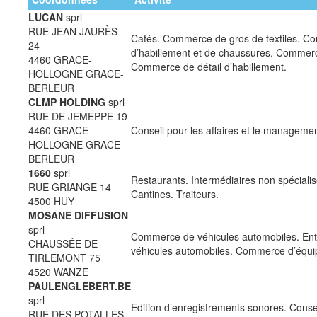
LUCAN
sprl
RUE JEAN JAURÈS
Cafés. Commerce de gros de textiles. C
24
d’habillement et de chaussures. Commerce
4460 GRACE-
Commerce de détail d’habillement.
HOLLOGNE GRACE-
BERLEUR
CLMP HOLDING
sprl
RUE DE JEMEPPE 19
4460 GRACE-
Conseil pour les affaires et le managemen
HOLLOGNE GRACE-
BERLEUR
1660
sprl
Restaurants. Intermédiaires non spécial
RUE GRIANGE 14
Cantines. Traiteurs.
4500 HUY
MOSANE DIFFUSION
sprl
Commerce de véhicules automobiles. Entr
CHAUSSÉE DE
véhicules automobiles. Commerce d’équi
TIRLEMONT 75
4520 WANZE
PAULENGLEBERT.BE
sprl
Edition d’enregistrements sonores. Conseil
RUE DES POTALLES