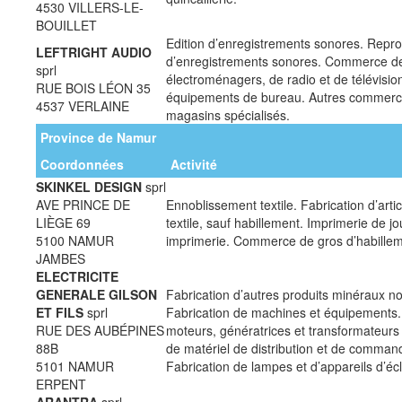
4530 VILLERS-LE-
BOUILLET
Edition d’enregistrements sonores. Repro
LEFTRIGHT AUDIO
d’enregistrements sonores. Commerce de
sprl
électroménagers, de radio et de télévisio
RUE BOIS LÉON 35
équipements de bureau. Autres commerce
4537 VERLAINE
magasins spécialisés.
Province de Namur
Coordonnées
Activité
SKINKEL DESIGN
sprl
AVE PRINCE DE
Ennoblissement textile. Fabrication d’arti
LIÈGE 69
textile, sauf habillement. Imprimerie de j
5100 NAMUR
imprimerie. Commerce de gros d’habillem
JAMBES
ELECTRICITE
GENERALE GILSON
Fabrication d’autres produits minéraux no
ET FILS
sprl
Fabrication de machines et équipements.
RUE DES AUBÉPINES
moteurs, génératrices et transformateurs 
88B
de matériel de distribution et de command
5101 NAMUR
Fabrication de lampes et d’appareils d’éc
ERPENT