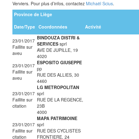
Verviers. Pour plus d’infos, contactez
Michaël Scius
.
Province de Liège
Date/Type
Coordonnées
Activité
BINDOUZA DISTRI &
23/01/2017
SERVICES
sprl
Faillite sur
AVE DE JUPILLE, 19
aveu
4020
ESPOSITO GIUSEPPE
23/01/2017
pp
Faillite sur
RUE DES ALLIES, 30
aveu
4460
LG METROPOLITAN
23/01/2017
sprl
Faillite sur
RUE DE LA REGENCE,
citation
23B
4000
MAPA PATRIMOINE
23/01/2017
sprl
Faillite sur
RUE DES CYCLISTES
citation
FRONTIERE, 24