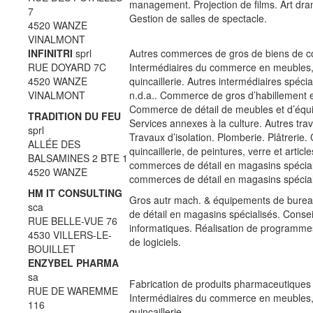
management. Projection de films. Art dr
7
Gestion de salles de spectacle.
4520 WANZE
VINALMONT
INFINITRI
sprl
Autres commerces de gros de biens de 
RUE DOYARD 7C
Intermédiaires du commerce en meubles,
4520 WANZE
quincaillerie. Autres intermédiaires spéc
VINALMONT
n.d.a.. Commerce de gros d’habillement 
Commerce de détail de meubles et d’équ
TRADITION DU FEU
Services annexes à la culture. Autres tra
sprl
Travaux d’isolation. Plomberie. Plâtrerie
ALLÉE DES
quincaillerie, de peintures, verre et articl
BALSAMINES 2 BTE 1
commerces de détail en magasins spécial
4520 WANZE
commerces de détail en magasins spéciali
HM IT CONSULTING
Gros autr mach. & équipements de bure
sca
de détail en magasins spécialisés. Conse
RUE BELLE-VUE 76
informatiques. Réalisation de programmes 
4530 VILLERS-LE-
de logiciels.
BOUILLET
ENZYBEL PHARMA
sa
Fabrication de produits pharmaceutiques
RUE DE WAREMME
Intermédiaires du commerce en meubles,
116
quincaillerie.