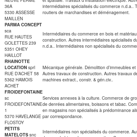
NEUVE FERME
et spatiale. Travaux d’installation électrique. Aut
36A
intermédiaires spécialisés du commerce n.d.a.. 
5330 ASSESSE
routiers de marchandises et déménagement.
MAILLEN
PARMA CONCEPT
sca
Intermédiaires du commerce en bois et matériau
RUE HAUTES
construction. Autres intermédiaires spécialisés
GOLETTES 239
n.d.a.. Intermédiaires non spécialisés du comme
5351 OHEY
HAILLOT
RHAINOTTE
LOCATION
sprl
Mécanique générale. Démolition d’immeubles et
RUE D’ACHET 58
Autres travaux de construction. Autres travaux de
5362 HAMOIS
machines extract., constr. & gén.civ..
ACHET
FROIDEFONTAINE
sc
Services annexes à la culture. Commerce de gro
FROIDEFONTAINE
de denrées alimentaires, boissons et tabac. Co
1
en magasins non spécialisés à prédominance ali
5370 HAVELANGE
par correspondance.
FLOSTOY
PETITS
Intermédiaires non spécialisés du commerce. A
MATELOTS
snc