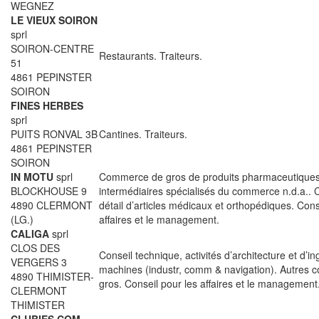
WEGNEZ
LE VIEUX SOIRON
sprl
SOIRON-CENTRE
Restaurants. Traiteurs.
51
4861 PEPINSTER
SOIRON
FINES HERBES
sprl
PUITS RONVAL 3B
Cantines. Traiteurs.
4861 PEPINSTER
SOIRON
IN MOTU
sprl
Commerce de gros de produits pharmaceutiques
BLOCKHOUSE 9
intermédiaires spécialisés du commerce n.d.a.
4890 CLERMONT
détail d’articles médicaux et orthopédiques. Cons
(LG.)
affaires et le management.
CALIGA
sprl
CLOS DES
Conseil technique, activités d’architecture et d’i
VERGERS 3
machines (industr, comm & navigation). Autres
4890 THIMISTER-
gros. Conseil pour les affaires et le management
CLERMONT
THIMISTER