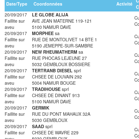
C
Date/Type
Coordonnées
Activité
C
20/09/2017
LE GLOBE ALIJA
Cu
Faillite sur
AVE JEAN MATERNE 119-121
Co
aveu
5100 NAMUR DAVE
20/09/2017
MORPHEE
sa
Cu
Faillite sur
RUE DE MONTOLIVET 14 BTE 1
Co
aveu
5190 JEMEPPE-SUR-SAMBRE
20/09/2017
NEW RHEUMATHERM
sa
Cu
Faillite sur
RUE PHOCAS LEJEUNE 27
Co
aveu
5032 GEMBLOUX BOSSIERE
20/09/2017
TERTRANB DIESEL
sprl
Cu
Faillite sur
CHSEE DE LOUVAIN 292
Co
aveu
5004 NAMUR BOUGE
20/09/2017
TRADIHOUSE
sprl
Cu
Faillite sur
CHSEE DE DINANT 913
Co
aveu
5100 NAMUR DAVE
20/09/2017
GERMIK
Cu
Faillite sur
RUE DU PONT MAHAUX 32A
Co
aveu
5030 GEMBLOUX
20/09/2017
SAAD
sprl
Cu
Faillite sur
CHSEE DE WAVRE 229
Co
aveu
5030 GEMBLOUX