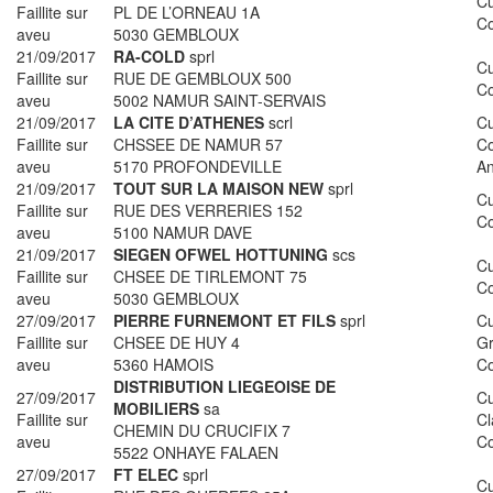
Cu
Faillite sur
PL DE L’ORNEAU 1A
Co
aveu
5030 GEMBLOUX
21/09/2017
RA-COLD
sprl
Cu
Faillite sur
RUE DE GEMBLOUX 500
Co
aveu
5002 NAMUR SAINT-SERVAIS
21/09/2017
LA CITE D’ATHENES
scrl
Cu
Faillite sur
CHSSEE DE NAMUR 57
Co
aveu
5170 PROFONDEVILLE
A
21/09/2017
TOUT SUR LA MAISON NEW
sprl
Cu
Faillite sur
RUE DES VERRERIES 152
Co
aveu
5100 NAMUR DAVE
21/09/2017
SIEGEN OFWEL HOTTUNING
scs
Cu
Faillite sur
CHSEE DE TIRLEMONT 75
Co
aveu
5030 GEMBLOUX
27/09/2017
PIERRE FURNEMONT ET FILS
sprl
Cu
Faillite sur
CHSEE DE HUY 4
Gr
aveu
5360 HAMOIS
Co
DISTRIBUTION LIEGEOISE DE
27/09/2017
C
MOBILIERS
sa
Faillite sur
Cl
CHEMIN DU CRUCIFIX 7
aveu
Co
5522 ONHAYE FALAEN
27/09/2017
FT ELEC
sprl
Cu