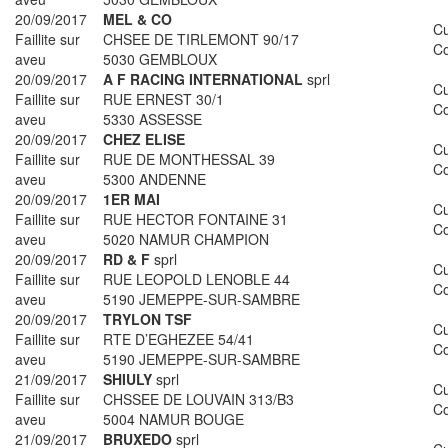
20/09/2017
MEL & CO
Cu
Faillite sur
CHSEE DE TIRLEMONT 90/17
Co
aveu
5030 GEMBLOUX
20/09/2017
A F RACING INTERNATIONAL
sprl
Cu
Faillite sur
RUE ERNEST 30/1
Co
aveu
5330 ASSESSE
20/09/2017
CHEZ ELISE
Cu
Faillite sur
RUE DE MONTHESSAL 39
Co
aveu
5300 ANDENNE
20/09/2017
1ER MAI
Cu
Faillite sur
RUE HECTOR FONTAINE 31
Co
aveu
5020 NAMUR CHAMPION
20/09/2017
RD & F
sprl
Cu
Faillite sur
RUE LEOPOLD LENOBLE 44
Co
aveu
5190 JEMEPPE-SUR-SAMBRE
20/09/2017
TRYLON TSF
Cu
Faillite sur
RTE D’EGHEZEE 54/41
Co
aveu
5190 JEMEPPE-SUR-SAMBRE
21/09/2017
SHIULY
sprl
Cu
Faillite sur
CHSSEE DE LOUVAIN 313/B3
Co
aveu
5004 NAMUR BOUGE
21/09/2017
BRUXEDO
sprl