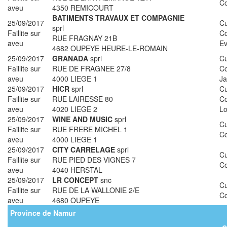
Co
aveu
4350 REMICOURT
BATIMENTS TRAVAUX ET COMPAGNIE
25/09/2017
Cu
sprl
Faillite sur
C
RUE FRAGNAY 21B
aveu
Ev
4682 OUPEYE HEURE-LE-ROMAIN
25/09/2017
GRANADA
sprl
Cu
Faillite sur
RUE DE FRAGNEE 27/8
C
aveu
4000 LIEGE 1
J
25/09/2017
HICR
sprl
Cu
Faillite sur
RUE LAIRESSE 80
Co
aveu
4020 LIEGE 2
Lo
25/09/2017
WINE AND MUSIC
sprl
Cu
Faillite sur
RUE FRERE MICHEL 1
Co
aveu
4000 LIEGE 1
25/09/2017
CITY CARRELAGE
sprl
Cu
Faillite sur
RUE PIED DES VIGNES 7
C
aveu
4040 HERSTAL
25/09/2017
LR CONCEPT
snc
C
Faillite sur
RUE DE LA WALLONIE 2/E
Co
aveu
4680 OUPEYE
Province de Namur