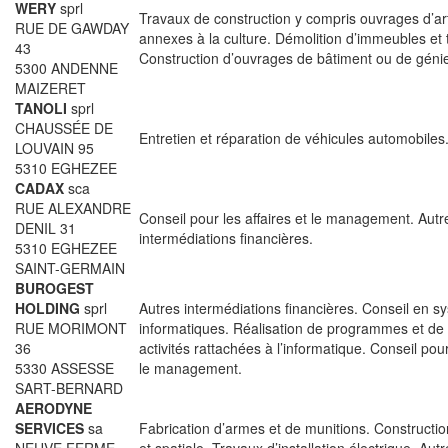
WERY
sprl
Travaux de construction y compris ouvrages d’ar
RUE DE GAWDAY
annexes à la culture. Démolition d’immeubles et
43
Construction d’ouvrages de bâtiment ou de génie 
5300 ANDENNE
MAIZERET
TANOLI
sprl
CHAUSSÉE DE
Entretien et réparation de véhicules automobiles
LOUVAIN 95
5310 EGHEZEE
CADAX
sca
RUE ALEXANDRE
Conseil pour les affaires et le management. Autr
DENIL 31
intermédiations financières.
5310 EGHEZEE
SAINT-GERMAIN
BUROGEST
HOLDING
sprl
Autres intermédiations financières. Conseil en s
RUE MORIMONT
informatiques. Réalisation de programmes et de l
36
activités rattachées à l’informatique. Conseil pour
5330 ASSESSE
le management.
SART-BERNARD
AERODYNE
SERVICES
sa
Fabrication d’armes et de munitions. Constructi