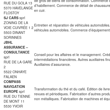
de gros de biens de consommation. Commerce d
RUE DU GOLA 13
d’habillement. Commerce de détail de chaussures
5370 HAVELANGE
en cuir.
FLOSTOY
SJ CARS
sprl
ZONING DE LA
Entretien et réparation de véhicules automobil
VOIE CUIVRÉE 1 2
véhicules automobiles. Commerce d’équipement
5503 DINANT
SORINNES
JBHL
ASSURANCE –
CONSULTANCE
Conseil pour les affaires et le management. Crédi
sprl
intermédiations financières. Autres auxiliaires fin
RUE DE LA GARE
Auxiliaires d’assurance.
2
5522 ONHAYE
FALAEN
COMPASS
NAVIGATION
Transformation du thé et du café. Edition de livre
EUROPE
sprl
revues et périodiques. Fabrication d’autres prod
RUE DU TIENNE
non métalliques. Fabrication de machines et éq
DE MONT 11
5530 YVOIR