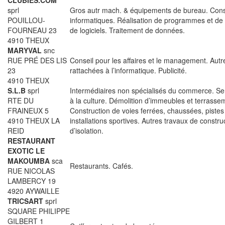
CLUBIES.COM
sprl
Gros autr mach. & équipements de bureau. Cons
POUILLOU-
informatiques. Réalisation de programmes et de l
FOURNEAU 23
de logiciels. Traitement de données.
4910 THEUX
MARYVAL
snc
RUE PRÉ DES LIS
Conseil pour les affaires et le management. Autre
23
rattachées à l’informatique. Publicité.
4910 THEUX
S.L.B
sprl
Intermédiaires non spécialisés du commerce. Se
RTE DU
à la culture. Démolition d’immeubles et terrasse
FRAINEUX 5
Construction de voies ferrées, chaussées, pistes 
4910 THEUX LA
installations sportives. Autres travaux de constru
REID
d’isolation.
RESTAURANT
EXOTIC LE
MAKOUMBA
sca
Restaurants. Cafés.
RUE NICOLAS
LAMBERCY 19
4920 AYWAILLE
TRICSART
sprl
SQUARE PHILIPPE
GILBERT 1