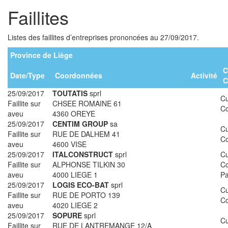
Faillites
Listes des faillites d’entreprises prononcées au 27/09/2017.
Province de Liège
C
Date/Type
Coordonnées
Activité
C
25/09/2017
TOUTATIS
sprl
Cu
Faillite sur
CHSEE ROMAINE 61
Co
aveu
4360 OREYE
25/09/2017
CENTIM GROUP
sa
Cu
Faillite sur
RUE DE DALHEM 41
Co
aveu
4600 VISE
25/09/2017
ITALCONSTRUCT
sprl
Cu
Faillite sur
ALPHONSE TILKIN 30
Co
aveu
4000 LIEGE 1
Pa
25/09/2017
LOGIS ECO-BAT
sprl
Cu
Faillite sur
RUE DE PORTO 139
Co
aveu
4020 LIEGE 2
25/09/2017
SOPURE
sprl
Cu
Faillite sur
RUE DE LANTREMANGE 12/A