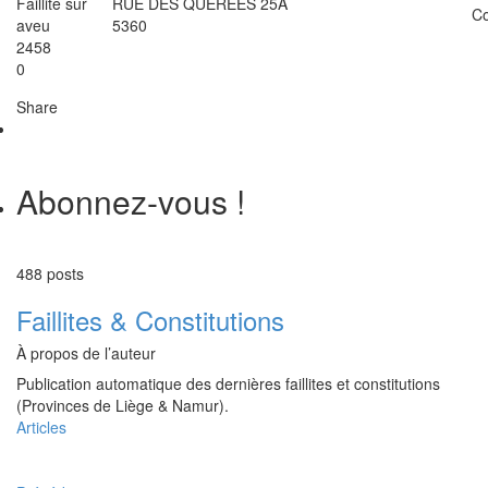
Faillite sur
RUE DES QUEREES 25A
Co
aveu
5360
2458
0
Share
Abonnez-vous !
488 posts
Faillites & Constitutions
À propos de l’auteur
Publication automatique des dernières faillites et constitutions
(Provinces de Liège & Namur).
Articles