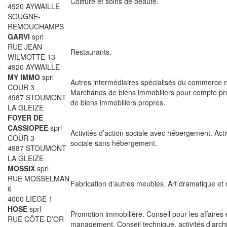
Coiffure et soins de beauté.
4920 AYWAILLE
SOUGNE-
REMOUCHAMPS
GARVI
sprl
RUE JEAN
Restaurants.
WILMOTTE 13
4920 AYWAILLE
MY IMMO
sprl
Autres intermédiaires spécialisés du commerce n
COUR 3
Marchands de biens immobiliers pour compte pr
4987 STOUMONT
de biens immobiliers propres.
LA GLEIZE
FOYER DE
CASSIOPEE
sprl
Activités d’action sociale avec hébergement. Activ
COUR 3
sociale sans hébergement.
4987 STOUMONT
LA GLEIZE
MOSSIX
sprl
RUE MOSSELMAN
Fabrication d’autres meubles. Art dramatique et
6
4000 LIEGE 1
HOSE
sprl
Promotion immobilière. Conseil pour les affaires e
RUE CÔTE-D’OR
management. Conseil technique, activités d’archi