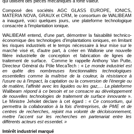
qui utilisent des pièces mécaniques à forte valeur.
Composé des sociétés AGC GLASS EUROPE, IONICS,
MATERIA NOVA, GRAUX et CRM, le consortium de WALIBEAM
a inauguré, voici quelques jours, une plateforme technologique
consacrée à l’implantation ionique.
WALIBEAM entend, d’une part, démontrer la faisabilité technico-
économique des technologies d’implantations ioniques, en limitant
les risques industriels et le temps nécessaire à leur mise sur le
marché visé et, d’autre part, à créer en Wallonie une nouvelle
filière industrielle de conception et fabrication de lignes de
traitement de surface. Comme le rappelle Anthony Van Putte,
Directeur Général du Pôle MecaTech : «
Le monde industriel est
en quête des nombreuses fonctionnalités technologiques
essentielles comme la maîtrise de la couleur, la résistance à
l’usure ou à l’impact, la captation ou la conversion de l’énergie ou
de matière, l’affinité avec les liquides ou les gaz,… La plateforme
Walibeam répond à ce besoin et se consacre au développement
de nouvelles technologies de traitement de surface innovante
».
Le Ministre Jeholet déclare à cet égard :
« Ce consortium, qui
permettra la collaboration à la fois d’entreprises, de PME et de
centres de recherches, rejoint ma volonté de décloisonnement,
mettre l’accent sur les recherches en partenariat entre les
différents acteurs est essentiel. »
Intérêt industriel marqué