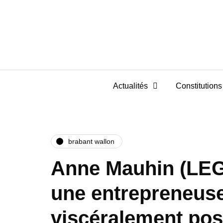
Actualités
Constitutions 
brabant wallon
Anne Mauhin (LE
une entrepreneu
viscéralement posi