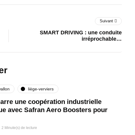
Suivant
SMART DRIVING : une conduite
irréprochable…
er
allon
liège-verviers
rre une coopération industrielle
que avec Safran Aero Boosters pour
2 Minute(s) de lecture