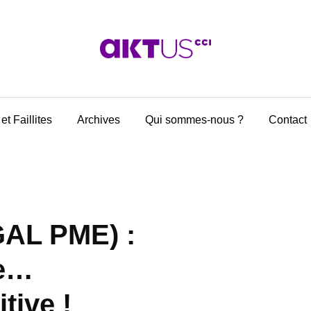
et Faillites
Archives
Qui sommes-nous ?
Contact
GAL PME) :
se…
tive !