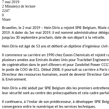
7 mai 2019
2 Minute(s) de lecture
2247
0
Share
Bruxelles, le 2 mai 2019 – Hein Dirix a rejoint SPIE Belgium, filia
2019. A dater du 1er mai 2019, il est nommé administrateur délégué
jusqu’au 30 septembre prochain, date de son départ à la retraite.
Hein Dirix est âgé de 53 ans et détient un diplôme d’ingénieur c
Il commence sa carrière en 1990 chez Exxon Chemicals et rejoint rapi
plusieurs années aux Emirats Arabes Unis pour Tractebel Engineerin
de cogénération dans le port d’Anvers et pour Zandvliet Power CCGT
le poste de COO de ECL. Début 2008, il poursuit sa carrière à Pa
Directeur des ressources humaines, avant de devenir Directeur Gén
& Environment.
Hein Dirix a été séduit par SPIE Belgium dès les premiers entretiens
leur sécurité sont au centre des préoccupations et cela cadre parfa
Il continuera, à l’instar de son prédécesseur, à développer SPIE 
convergence entre le numérique et les services techniques.