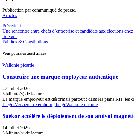
Publication par communiqué de presse.
Articles
Précédent
Une rencontre entre chefs d’entreprise et candidats aux élections che
Suivant
Faillites & Constitutions
Vous pourriez aussi aimer
Wallonie picarde
Construire une marque employeur authentique
27 juillet 2026
5 Minute(s) de lecture
La marque employeur est désormais partout : dans les plans RH, les c
Liège-Verviers
Luxembourg belge
Wallonie picarde
Saekor accélère le déploiement de son antivol magnét
14 juillet 2026
3 Minute(s) de lecture