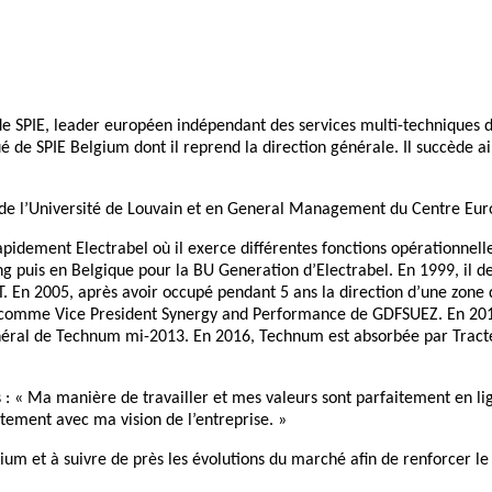
le de SPIE, leader européen indépendant des services multi-techniques
 de SPIE Belgium dont il reprend la direction générale. Il succède a
ivil de l’Université de Louvain et en General Management du Centre 
dement Electrabel où il exerce différentes fonctions opérationnelle
g puis en Belgique pour la BU Generation d’Electrabel. En 1999, il d
. En 2005, après avoir occupé pendant 5 ans la direction d’une zone 
ris comme Vice President Synergy and Performance de GDFSUEZ. En 2010
éral de Technum mi-2013. En 2016, Technum est absorbée par Tracteb
 : « Ma manière de travailler et mes valeurs sont parfaitement en lign
itement avec ma vision de l’entreprise. »
Belgium et à suivre de près les évolutions du marché afin de renforcer 