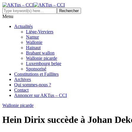
Menu
Actualités
Liège-Verviers
Namur
Wallonie
Hainaut
Brabant wallon
Wallonie picarde
Luxembourg belge
Sponsorisé
Constitutions et Faillites
Archives
Qui sommes-nous ?
Contact
Annoncer sur AKTus – CCI
Wallonie picarde
Hein Dirix succède à Johan Dek