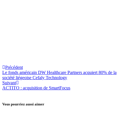
France Deuse
Précédent
Le fonds américain DW Healthcare Partners acquiert 80% de la
société liégeoise Cefaly Technology
Suivant
ACTITO : acquisition de SmartFocus
Vous pourriez aussi aimer