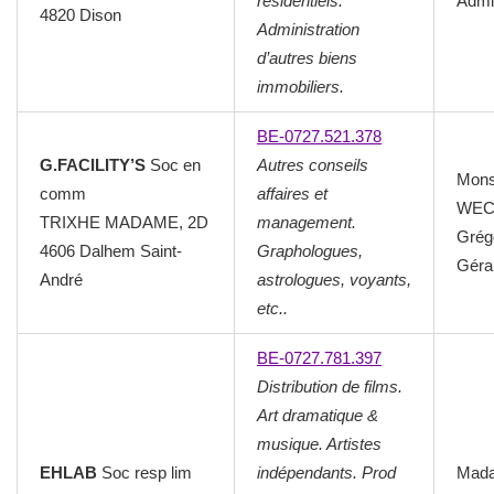
résidentiels.
Admin
4820 Dison
Administration
d’autres biens
immobiliers.
BE-0727.521.378
G.FACILITY’S
Soc en
Autres conseils
Mons
comm
affaires et
WEC
TRIXHE MADAME, 2D
management.
Grég
4606 Dalhem Saint-
Graphologues,
Géra
André
astrologues, voyants,
etc..
BE-0727.781.397
Distribution de films.
Art dramatique &
musique. Artistes
EHLAB
Soc resp lim
indépendants. Prod
Mad