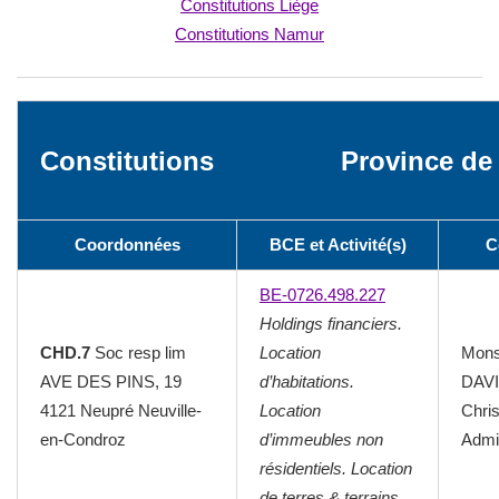
Constitutions Liège
Constitutions Namur
Constitutions
Province de
Coordonnées
BCE et Activité(s)
C
BE-0726.498.227
Holdings financiers.
CHD.7
Soc resp lim
Location
Mons
AVE DES PINS, 19
d’habitations.
DAV
4121 Neupré Neuville-
Location
Chri
en-Condroz
d’immeubles non
Admin
résidentiels. Location
de terres & terrains.