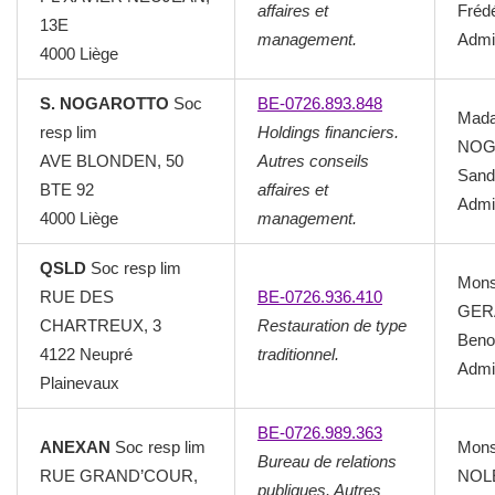
affaires et
Fréd
13E
management.
Admin
4000 Liège
S. NOGAROTTO
Soc
BE-0726.893.848
Mad
resp lim
Holdings financiers.
NOG
AVE BLONDEN, 50
Autres conseils
Sand
BTE 92
affaires et
Admin
4000 Liège
management.
QSLD
Soc resp lim
Mons
RUE DES
BE-0726.936.410
GER
CHARTREUX, 3
Restauration de type
Beno
4122 Neupré
traditionnel.
Admin
Plainevaux
BE-0726.989.363
ANEXAN
Soc resp lim
Mons
Bureau de relations
RUE GRAND’COUR,
NOL
publiques. Autres