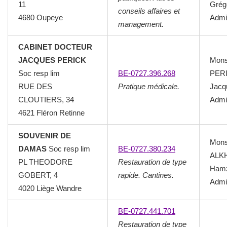
11
Grég
conseils affaires et
4680 Oupeye
Admin
management.
CABINET DOCTEUR
JACQUES PERICK
Mons
Soc resp lim
BE-0727.396.268
PER
RUE DES
Pratique médicale.
Jacq
CLOUTIERS, 34
Admin
4621 Fléron Retinne
SOUVENIR DE
Mons
DAMAS
Soc resp lim
BE-0727.380.234
ALK
PL THEODORE
Restauration de type
Ham
GOBERT, 4
rapide. Cantines.
Admin
4020 Liège Wandre
BE-0727.441.701
Restauration de type