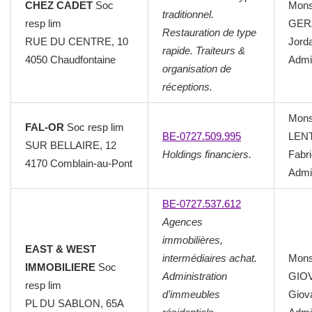
CHEZ CADET
Soc
Mons
traditionnel.
resp lim
GER
Restauration de type
RUE DU CENTRE, 10
Jord
rapide. Traiteurs &
4050 Chaudfontaine
Admin
organisation de
réceptions.
Mons
FAL-OR
Soc resp lim
BE-0727.509.995
LEN
SUR BELLAIRE, 12
Holdings financiers.
Fabr
4170 Comblain-au-Pont
Admin
BE-0727.537.612
Agences
immobilières,
EAST & WEST
intermédiaires achat.
Mons
IMMOBILIERE
Soc
Administration
GIO
resp lim
d’immeubles
Giov
PL DU SABLON, 65A