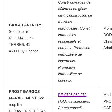
Constr ouvrages de
bâtiment ou génie
civil. Construction de
maisons
GKA & PARTNERS
individuelles. Constr
Mons
Soc resp lim
immeubles
DOD
RUE MALLES-
résidentiels et
Chri
TERRES, 41
bureaux. Promotion
Admin
4500 Huy Tihange
immobilière de
logements.
Promotion
immobilière de
bureaux.
PROST-GARGOZ
BE-0726.862.273
Mad
MANAGEMENT
Soc
Holdings financiers.
PRO
resp lim
Autres conseils
GAR
PL XAVIER NEUJEAN,