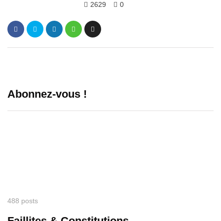
2629
0
Abonnez-vous !
488 posts
Faillites & Constitutions