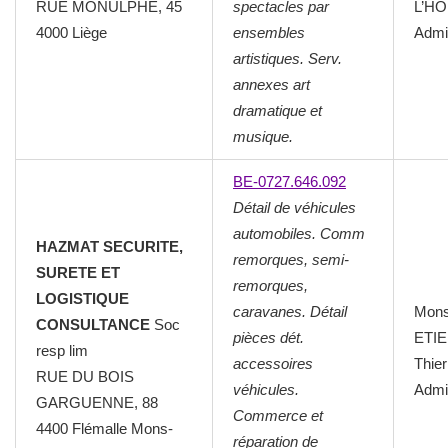
RUE MONULPHE, 45
spectacles par
L’HO
4000 Liège
ensembles
Admin
artistiques. Serv.
annexes art
dramatique et
musique.
BE-0727.646.092
Détail de véhicules
automobiles. Comm
HAZMAT SECURITE,
remorques, semi-
SURETE ET
remorques,
LOGISTIQUE
caravanes. Détail
Mons
CONSULTANCE
Soc
pièces dét.
ETI
resp lim
accessoires
Thier
RUE DU BOIS
véhicules.
Admin
GARGUENNE, 88
Commerce et
4400 Flémalle Mons-
réparation de