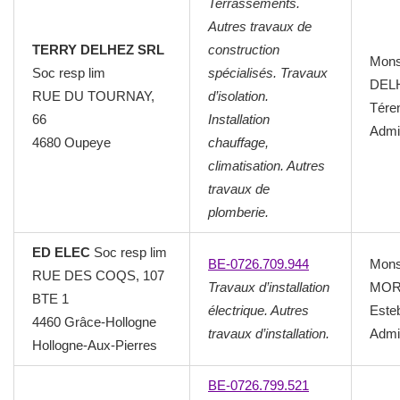
Terrassements.
Autres travaux de
TERRY DELHEZ SRL
construction
Mons
Soc resp lim
spécialisés. Travaux
DEL
RUE DU TOURNAY,
d’isolation.
Tére
66
Installation
Admin
4680 Oupeye
chauffage,
climatisation. Autres
travaux de
plomberie.
ED ELEC
Soc resp lim
BE-0726.709.944
Mons
RUE DES COQS, 107
Travaux d’installation
MO
BTE 1
électrique. Autres
Este
4460 Grâce-Hollogne
travaux d’installation.
Admin
Hollogne-Aux-Pierres
BE-0726.799.521