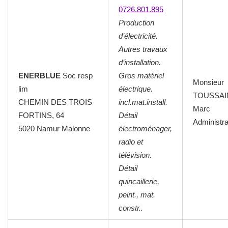
0726.801.895
Production
d’électricité.
Autres travaux
d’installation.
ENERBLUE
Soc resp
Gros matériel
Monsieur
lim
électrique.
TOUSSAI
CHEMIN DES TROIS
incl.mat.install.
Marc
FORTINS, 64
Détail
Administra
5020 Namur Malonne
électroménager,
radio et
télévision.
Détail
quincaillerie,
peint., mat.
constr..