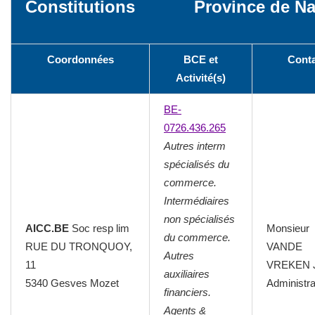
Constitutions
Province de N
Coordonnées
BCE et
Cont
Activité(s)
BE-
0726.436.265
Autres interm
spécialisés du
commerce.
Intermédiaires
non spécialisés
AICC.BE
Soc resp lim
Monsieur
du commerce.
RUE DU TRONQUOY,
VANDE
Autres
11
VREKEN J
auxiliaires
5340 Gesves Mozet
Administra
financiers.
Agents &