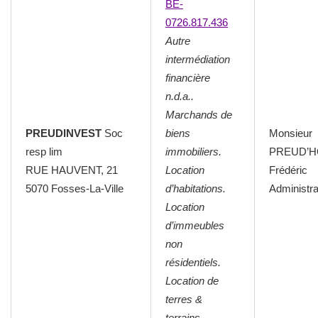
BE-
0726.817.436
Autre
intermédiation
financière
n.d.a..
Marchands de
PREUDINVEST
Soc
biens
Monsieur
resp lim
immobiliers.
PREUD’
RUE HAUVENT, 21
Location
Frédéric
5070 Fosses-La-Ville
d’habitations.
Administra
Location
d’immeubles
non
résidentiels.
Location de
terres &
terrains.