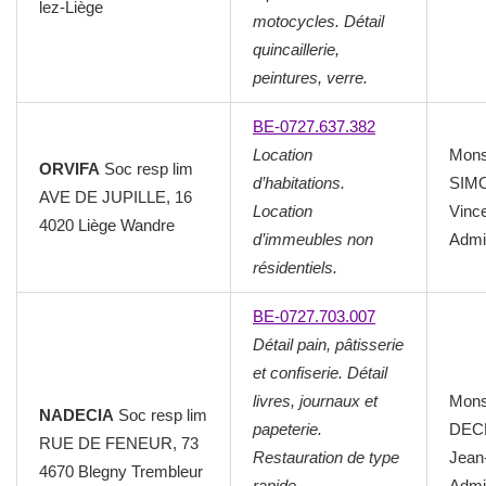
lez-Liège
motocycles. Détail
quincaillerie,
peintures, verre.
BE-0727.637.382
Location
Mons
ORVIFA
Soc resp lim
d’habitations.
SIM
AVE DE JUPILLE, 16
Location
Vinc
4020 Liège Wandre
d’immeubles non
Admin
résidentiels.
BE-0727.703.007
Détail pain, pâtisserie
et confiserie. Détail
livres, journaux et
Mons
NADECIA
Soc resp lim
papeterie.
DEC
RUE DE FENEUR, 73
Restauration de type
Jean
4670 Blegny Trembleur
rapide.
Admin