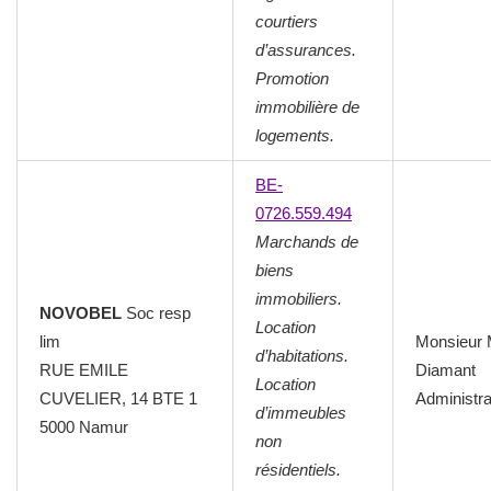
courtiers
d’assurances.
Promotion
immobilière de
logements.
BE-
0726.559.494
Marchands de
biens
immobiliers.
NOVOBEL
Soc resp
Location
lim
Monsieur
d’habitations.
RUE EMILE
Diamant
Location
CUVELIER, 14 BTE 1
Administra
d’immeubles
5000 Namur
non
résidentiels.