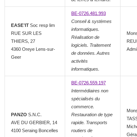
BE-0726.481.993
Conseil & systèmes
EASE’IT
Soc resp lim
informatiques.
RUE SUR LES
Mons
Réalisation de
THIERS, 27
REU
logiciels. Traitement
4360 Oreye Lens-sur-
Admin
de données. Autres
Geer
activités
informatiques.
BE-0726.559.197
Intermédiaires non
spécialisés du
commerce.
Mons
PANZO
S.N.C.
Restauration de type
TAS
AVE DU GERBIER, 14
rapide. Transports
Mich
4100 Seraing Boncelles
routiers de
Géra