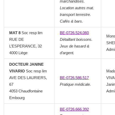
marchandises.
Location autres mat.
transport terrestre.
Cafés & bars.
MAT 8
Soc resp lim
BE-0726.524.060
Mons
RUE DE
Détaillant boissons.
SHEN
L’ESPERANCE, 32
Jeux de hasard &
Admin
4000 Liège
d’argent.
DOCTEUR JANINE
VIVARIO
Soc resp lim
Mad
AVE DES LAURIERS,
BE-0726.586.517
VIV
67
Pratique médicale.
Jani
4053 Chaudfontaine
Admin
Embourg
BE-0726.666.392