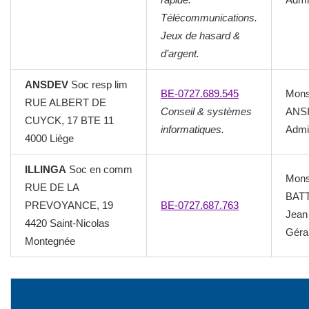
Télécommunications.
Jeux de hasard &
d’argent.
ANSDEV
Soc resp lim
BE-0727.689.545
Mons
RUE ALBERT DE
Conseil & systèmes
ANSI
CUYCK, 17 BTE 11
informatiques.
Admin
4000 Liège
ILLINGA
Soc en comm
Mons
RUE DE LA
BAT
PREVOYANCE, 19
BE-0727.687.763
Jean
4420 Saint-Nicolas
Géra
Montegnée