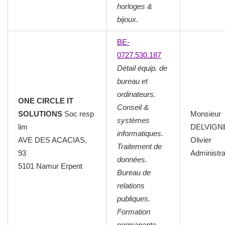
horloges &
bijoux.
BE-
0727.530.187
Détail équip. de
bureau et
ordinateurs.
ONE CIRCLE IT
Conseil &
SOLUTIONS
Soc resp
Monsieur
systèmes
lim
DELVIGN
informatiques.
AVE DES ACACIAS,
Olivier
Traitement de
93
Administra
données.
5101 Namur Erpent
Bureau de
relations
publiques.
Formation
permanente.