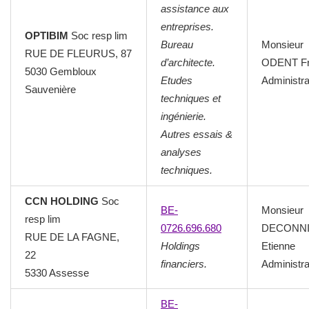
assistance aux
entreprises.
OPTIBIM
Soc resp lim
Bureau
Monsieur
RUE DE FLEURUS, 87
d’architecte.
ODENT Fr
5030 Gembloux
Etudes
Administra
Sauvenière
techniques et
ingénierie.
Autres essais &
analyses
techniques.
CCN HOLDING
Soc
BE-
Monsieur
resp lim
0726.696.680
DECONN
RUE DE LA FAGNE,
Holdings
Etienne
22
financiers.
Administra
5330 Assesse
BE-