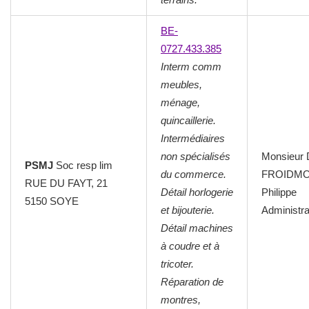
BE-
0727.433.385
Interm comm
meubles,
ménage,
quincaillerie.
Intermédiaires
non spécialisés
Monsieur
PSMJ
Soc resp lim
du commerce.
FROIDM
RUE DU FAYT, 21
Détail horlogerie
Philippe
5150 SOYE
et bijouterie.
Administra
Détail machines
à coudre et à
tricoter.
Réparation de
montres,