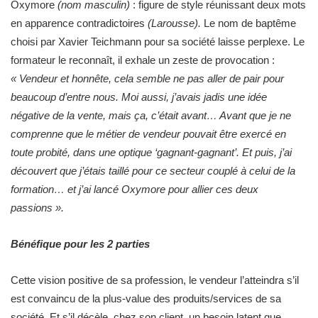
Oxymore
(nom masculin)
: figure de style réunissant deux mots
en apparence contradictoires
(Larousse).
Le nom de baptême
choisi par Xavier Teichmann pour sa société laisse perplexe. Le
formateur le reconnaît, il exhale un zeste de provocation :
« Vendeur et honnête, cela semble ne pas aller de pair pour
beaucoup d’entre nous. Moi aussi, j’avais jadis une idée
négative de la vente, mais ça, c’était avant… Avant que je ne
comprenne que le métier de vendeur pouvait être exercé en
toute probité, dans une optique ‘gagnant-gagnant’. Et puis, j’ai
découvert que j’étais taillé pour ce secteur couplé à celui de la
formation… et j’ai lancé Oxymore pour allier ces deux
passions ».
Bénéfique pour les 2 parties
Cette vision positive de sa profession, le vendeur l’atteindra s’il
est convaincu de la plus-value des produits/services de sa
société. Et s’il décèle, chez son client, un besoin latent que