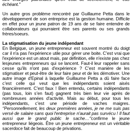
échéant.”
Un autre gros problème rencontré par Guillaume Petta dans le
développement de son entreprise est la gestion humaine. Difficile
en effet pour un jeune patron de 19 ans de se faire entendre de
collaborateurs qui pourraient être ses parents ou ses grands
frères/soeurs.
La stigmatisation du jeune indépendant
En Belgique, un jeune entrepreneur est souvent montré du doigt
car il n’a pas l’expérience utile pour gérer une boite. C’est vrai que
l’expérience est un atout mais, par définition, elle n’existe pas chez
lesjeunes entrepreneurs qui se lancent. Faut-il leur rappeler sans
cesse qu’ils n’ont pas d’expérience ? C’est manière de les
stigmatiser et peut-être de leur faire peur et de les démotiver. Une
autre image d’Epinal à laquelle Guillaume Petta a dû faire face
c’est celle qui veut que les indépendants soient aisés
financièrement. C’est faux ! Bien entendu, certains indépendants
(pas tous, loin s’en faut) gagnent très bien leur vie après de
nombreuses années d’activité. Mais au début, pour tous les
indépendants, c’est une période de vaches maigres.
‘’Personnellement, les deux premières années, je ne me suis pas
versé de salaire sans quoi l‘entreprise n’aurait pas survécu ! Il faut
aussi que le grand public le sache…‘’
confirme le jeune
entrepreneur liégeois. Être un jeune entrepreneur est un véritable
sacerdoce fait de beaucoup de privations.