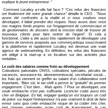
explique le jeune entrepreneur. ‘’
Comment Localisy a-t-elle fait face ? ‘
’Ces refus des financiers
ont finalement été notre grande chance’’
détaille le CEO . ‘
’Nous
avons été confrontés à la réalité et si nous voulions nous
développer, il fallait prendre des risques. Nous avons donc misé
nos maigres fonds propres sur l’engagement de commerciaux et
de gestionnaires de dossiers dont la mission était de trouver de
nouveaux clients pour faire rentrer de l’argent’’
. Et cela a
fonctionné. L’idée a été aussi très rapidement de développer une
gamme de services proposés aux commerçantsqui souscrivaient
à la plateforme et rapidement Localisy est devenue une vraie
agence de webmarketing. En définitive, les refus des financiers
ont obligé à la start-up à se focaliser sur des activités plus
rentables.
Le coût des salaires comme frein au développement
Cotisations patronales ONSS, cotisations spéciales, pécules de
vacances, assurance-loi, abonnementsocial, secrétariat social…
les frais qui viennent se greffer au salaire d’un collaborateur sont
importants.
“Bien sûr, le tax-shift a permis la ‘’gratuité’’ du premier
engagement. C’est bien… Mais après ? Pour se développer, une
seule embauche n’est pas suffisante. Licencier coûte aussi très
cher en Belgique. En fait, engager quelqu’un est toujours un coût
de poker sur lequel l’entrepreneur n’a pas vraiment le droit de faire
erreur sans quoi cette embauche risque de lui coûter très cher,
tant charges patronales qu’en coût de licenciement, le cas