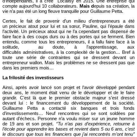
d’indépendants, il a créé Localisy en 2015. Une entreprise qui
compte aujourd’hui 10 collaborateurs.
Mais d
epuis sa création, la
vie n’a pas été un long fleuve tranquille pour Guillaume Petta.
Certes, le fait de provenir d’un milieu d’entrepreneurs a été
un précieux atout pour lui et sa sœur, Pauline, qui l’épaule dans
l’activité. Un précieux atout qui ne l’a cependant pas dispensé de
faire face à des coups durs ou à des portes qui se ferment. Bien
entendu, comme tous les entrepreneurs, il a fallu faire face à la
solitude, au doute, à l’apprentissage, aux
difficultés administratives, à la complexité de la gestion… Bref à
toute une série de contraintes qui se dressent devant un
entrepreneur wallon. Mais les problèmes ne se dressent pas que
dans les premiers mois…
La frilosité des investisseurs
Ainsi, après avoir lancé son projet et l’avoir développé pendant
deux ans, le moment était venu de le développer et de le faire
grandir. C’est là que le premier obstacle majeur s’est dressé
devant lui : le financement du développement de la société.
Guillaume Petta a contacté six banques et trois fonds
d’investissements… Neuf rencontres qui se sont soldées par
autant d’échecs. Personne n’a voulu miser sur un jeune homme
de 19 ans et son projet.
‘’Tu n’as pas d’expérience, retourne à
l’école pour apprendre les bases et revient dans 5 ou 6 ans, c’est
le discours que tous les financiers que j’ai rencontrés m’ont tenu’’