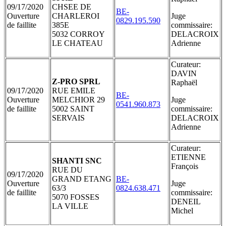
09/17/2020
CHSEE DE
BE-
Ouverture
CHARLEROI
Juge
0829.195.590
de faillite
385E
commissaire:
5032 CORROY
DELACROIX
LE CHATEAU
Adrienne
Curateur:
DAVIN
Z-PRO SPRL
Raphaël
09/17/2020
RUE EMILE
BE-
Ouverture
MELCHIOR 29
Juge
0541.960.873
de faillite
5002 SAINT
commissaire:
SERVAIS
DELACROIX
Adrienne
Curateur:
ETIENNE
SHANTI SNC
François
RUE DU
09/17/2020
GRAND ETANG
BE-
Ouverture
Juge
63/3
0824.638.471
de faillite
commissaire:
5070 FOSSES
DENEIL
LA VILLE
Michel