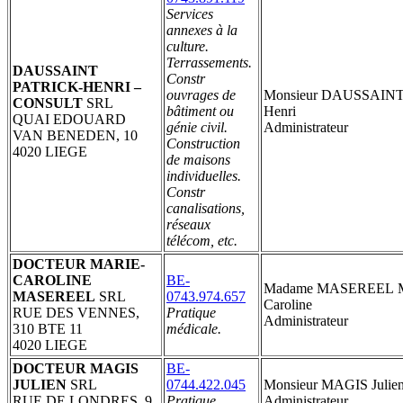
Services
annexes à la
culture.
Terrassements.
DAUSSAINT
Constr
PATRICK-HENRI –
ouvrages de
Monsieur DAUSSAINT 
CONSULT
SRL
bâtiment ou
Henri
QUAI EDOUARD
génie civil.
Administrateur
VAN BENEDEN, 10
Construction
4020 LIEGE
de maisons
individuelles.
Constr
canalisations,
réseaux
télécom, etc.
DOCTEUR MARIE-
CAROLINE
BE-
Madame MASEREEL M
MASEREEL
SRL
0743.974.657
Caroline
RUE DES VENNES,
Pratique
Administrateur
310 BTE 11
médicale.
4020 LIEGE
DOCTEUR MAGIS
BE-
JULIEN
SRL
0744.422.045
Monsieur MAGIS Julie
RUE DE LONDRES, 9
Pratique
Administrateur