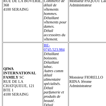
RUE DE LA BOVERIE,
Commerce de
Monsieur PAQUOT Lau
368
détail de
Administrateur
4100 SERAING
vêtements
hommes.
Détaillant
vêtements pour
dames.
Détail
accessoires du
vêtement.
BE-
0745.523.984
Détaillant
boissons.
Détaillant
tabac.
QIWA
Autres comm
INTERNATIONAL
détail
FAMILY
SC
Monsieur FIORELLO
alimentaire
RUE DE LA
RIINA Jérome
spécialisés.
CHATQUEUE, 121
Administrateur
Détail
BTE 1
parfumerie et
4100 SERAING
produits de
beauté.
Détail