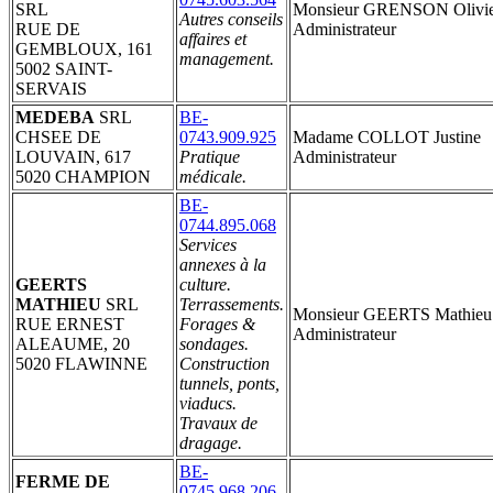
SRL
Monsieur GRENSON Olivi
Autres conseils
RUE DE
Administrateur
affaires et
GEMBLOUX, 161
management.
5002 SAINT-
SERVAIS
MEDEBA
SRL
BE-
CHSEE DE
0743.909.925
Madame COLLOT Justine
LOUVAIN, 617
Pratique
Administrateur
5020 CHAMPION
médicale.
BE-
0744.895.068
Services
annexes à la
GEERTS
culture.
MATHIEU
SRL
Terrassements.
Monsieur GEERTS Mathieu
RUE ERNEST
Forages &
Administrateur
ALEAUME, 20
sondages.
5020 FLAWINNE
Construction
tunnels, ponts,
viaducs.
Travaux de
dragage.
BE-
FERME DE
0745.968.206