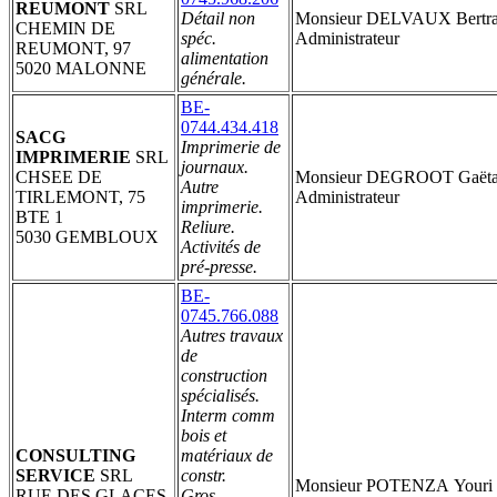
REUMONT
SRL
Détail non
Monsieur DELVAUX Bertr
CHEMIN DE
spéc.
Administrateur
REUMONT, 97
alimentation
5020 MALONNE
générale.
BE-
0744.434.418
SACG
Imprimerie de
IMPRIMERIE
SRL
journaux.
CHSEE DE
Monsieur DEGROOT Gaët
Autre
TIRLEMONT, 75
Administrateur
imprimerie.
BTE 1
Reliure.
5030 GEMBLOUX
Activités de
pré-presse.
BE-
0745.766.088
Autres travaux
de
construction
spécialisés.
Interm comm
bois et
CONSULTING
matériaux de
SERVICE
SRL
constr.
Monsieur POTENZA Youri
RUE DES GLACES
Gros