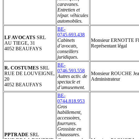
caravanes.
Entretien et
répar. véhicules
automobiles.
BE-
0745.693.438
LF AVOCATS
SRL
Cabinets
Monsieur ERNOTTE Fl
AU TIEGE, 31
d’avocats,
Représentant légal
4052 BEAUFAYS
conseillers
juridiques.
BE-
R. COSTUMES
SRL
0746.593.558
RUE DE LOUVEIGNE,
Monsieur ROUCHE Jea
Autres activ. de
20
Administrateur
spectacle et
4052 BEAUFAYS
d’amusement.
BE-
0744.818.953
Gros
habillement,
accessoires,
fourrures.
Grossiste en
PPTRADE
SRL
chaussures.