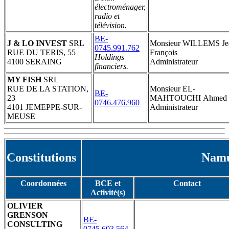
électroménager,
radio et
télévision.
BE-
J & LO INVEST
SRL
Monsieur WILLEMS Je
0745.991.762
RUE DU TERIS, 55
François
Holdings
4100 SERAING
Administrateur
financiers.
MY FISH
SRL
RUE DE LA STATION,
Monsieur EL-
BE-
23
MAHTOUCHI Ahmed
0746.476.960
4101 JEMEPPE-SUR-
Administrateur
MEUSE
Constitutions
Nam
Coordonnées
BCE et
Contact
Activité(s)
OLIVIER
GRENSON
BE-
CONSULTING
0745.603.564