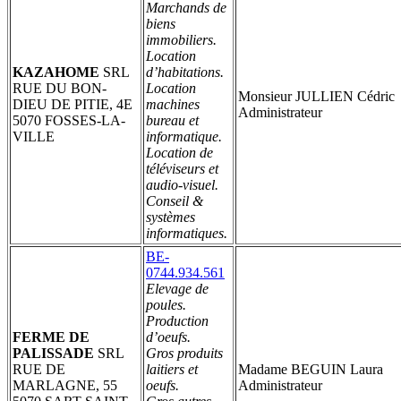
Marchands de
biens
immobiliers.
Location
KAZAHOME
SRL
d’habitations.
RUE DU BON-
Location
Monsieur JULLIEN Cédric
DIEU DE PITIE, 4E
machines
Administrateur
5070 FOSSES-LA-
bureau et
VILLE
informatique.
Location de
téléviseurs et
audio-visuel.
Conseil &
systèmes
informatiques.
BE-
0744.934.561
Elevage de
poules.
Production
FERME DE
d’oeufs.
PALISSADE
SRL
Gros produits
RUE DE
laitiers et
Madame BEGUIN Laura
MARLAGNE, 55
oeufs.
Administrateur