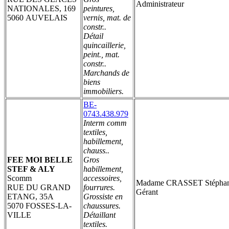
Administrateur
NATIONALES, 169
peintures,
5060 AUVELAIS
vernis, mat. de
constr..
Détail
quincaillerie,
peint., mat.
constr..
Marchands de
biens
immobiliers.
BE-
0743.438.979
Interm comm
textiles,
habillement,
chauss..
FEE MOI BELLE
Gros
STEF & ALY
habillement,
Scomm
accessoires,
Madame CRASSET Stéphan
RUE DU GRAND
fourrures.
Gérant
ETANG, 35A
Grossiste en
5070 FOSSES-LA-
chaussures.
VILLE
Détaillant
textiles.