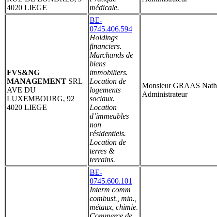
4020 LIEGE
médicale.
BE-
0745.406.594
Holdings
financiers.
Marchands de
biens
FVS&NG
immobiliers.
MANAGEMENT
SRL
Location de
Monsieur GRAAS Nath
AVE DU
logements
Administrateur
LUXEMBOURG, 92
sociaux.
4020 LIEGE
Location
d’immeubles
non
résidentiels.
Location de
terres &
terrains.
BE-
0745.600.101
Interm comm
combust., min.,
métaux, chimie.
Commerce de