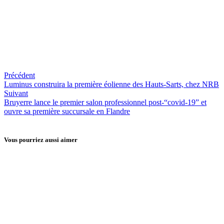
Faillites & Constitutions
Précédent
Luminus construira la première éolienne des Hauts-Sarts, chez NRB
Suivant
Bruyerre lance le premier salon professionnel post-“covid-19” et
ouvre sa première succursale en Flandre
Vous pourriez aussi aimer
Infos entreprises