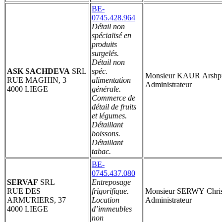
BE-
0745.428.964
Détail non
spécialisé en
produits
surgelés.
Détail non
ASK SACHDEVA
SRL
spéc.
Monsieur KAUR Arshpr
RUE MAGHIN, 3
alimentation
Administrateur
4000 LIEGE
générale.
Commerce de
détail de fruits
et légumes.
Détaillant
boissons.
Détaillant
tabac.
BE-
0745.437.080
SERVAF
SRL
Entreposage
RUE DES
frigorifique.
Monsieur SERWY Chris
ARMURIERS, 37
Location
Administrateur
4000 LIEGE
d’immeubles
non