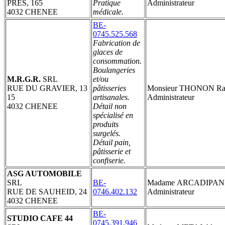
PRES, 165
Pratique
Administrateur
4032 CHENEE
médicale.
BE-
0745.525.568
Fabrication de
glaces de
consommation.
Boulangeries
M.R.G.R.
SRL
et/ou
RUE DU GRAVIER, 13
pâtisseries
Monsieur THONON Ra
15
artisanales.
Administrateur
4032 CHENEE
Détail non
spécialisé en
produits
surgelés.
Détail pain,
pâtisserie et
confiserie.
ASG AUTOMOBILE
SRL
BE-
Madame ARCADIPANE
RUE DE SAUHEID, 24
0746.402.132
Administrateur
4032 CHENEE
BE-
STUDIO CAFE 44
0745.391.946