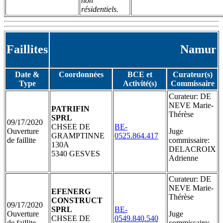
non
résidentiels.
Faillites
Namur
Date &
Coordonnées
BCE et
Curateur(s)
Type
Activité(s)
Commissaire
Curateur: DE
NEVE Marie-
PATRIFIN
Thérèse
SPRL
09/17/2020
CHSEE DE
BE-
Ouverture
Juge
GRAMPTINNE
0525.864.417
de faillite
commissaire:
130A
DELACROIX
5340 GESVES
Adrienne
Curateur: DE
NEVE Marie-
EFENERG
Thérèse
CONSTRUCT
09/17/2020
SPRL
BE-
Ouverture
Juge
CHSEE DE
0549.840.540
de faillite
commissaire: