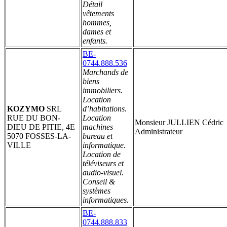
Détail
vêtements
hommes,
dames et
enfants.
BE-
0744.888.536
Marchands de
biens
immobiliers.
Location
KOZYMO
SRL
d’habitations.
RUE DU BON-
Location
Monsieur JULLIEN Cédric
DIEU DE PITIE, 4E
machines
Administrateur
5070 FOSSES-LA-
bureau et
VILLE
informatique.
Location de
téléviseurs et
audio-visuel.
Conseil &
systèmes
informatiques.
BE-
0744.888.833