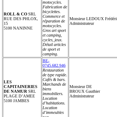
motocycles.
Fabrication de
bicyclettes.
ROLL & CO
SRL
Commerce et
RUE DES PHLOX,
Monsieur LEDOUX Frédéri
réparation de
15
Administrateur
motocycles.
5100 NANINNE
Gros art sport
et camping,
cycles, jeux.
Détail articles
de sport et
camping.
BE-
0745.682.946
Restauration
de type rapide.
Cafés & bars.
LES
Marchands de
CAPITAINERIES
Monsieur DE
biens
DE NAMUR
SRL
BROUX Gauthier
immobiliers.
PLAGE D’AMEE
Administrateur
Location
5100 JAMBES
d’habitations.
Location
d’immeubles