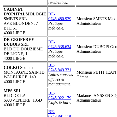
résidentiels.
CABINET
D’OPHTALMOLOGIE
BE-
SMETS
SRL
0745.480.929
Monsieur SMETS Max
AVE BLONDEN, 7
Pratique
Administrateur
BTE 51
médicale.
4000 LIEGE
DR GEOFFREY
BE-
DUBOIS
SRL
0745.538.634
Monsieur DUBOIS Geof
BLD DU DOUZIEME
Pratique
Administrateur
DE LIGNE, 1
médicale.
4000 LIEGE
BE-
COLKO
Scomm
0745.849.331
MONTAGNE SAINTE-
Monsieur PETIT JEAN
Autres conseils
WALBURGE, 149
Gérant
affaires et
4000 LIEGE
management.
MPS
SRL
BE-
BLD DE LA
Madame JANSSEN Stép
0745.922.179
SAUVENIERE, 135D
Administrateur
Cafés & bars.
4000 LIEGE
BE-
0743.891.119