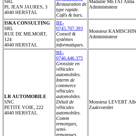
SRL
Madame METAJ Alma
Restauration de
PL JEAN JAURES, 3
Administrateur
type rapide.
4040 HERSTAL
Cafés & bars.
ISKA CONSULTING
BE-
SRL
0745.707.393
Monsieur KAMISCHIN 
RUE DE MILMORT,
Conseil &
Administrateur
124
systèmes
4040 HERSTAL
informatiques.
BE-
0746.446.375
Grossiste en
véhicules
automobiles.
Interm de
commerce
véhicules
LR AUTOMOBILE
automobiles.
SNC
Détail de
Monsieur LEVERT Albe
PETITE VOIE, 222
véhicules
Zaakvoerder
4040 HERSTAL
automobiles.
Comm
remorques,
semi-
remorques,