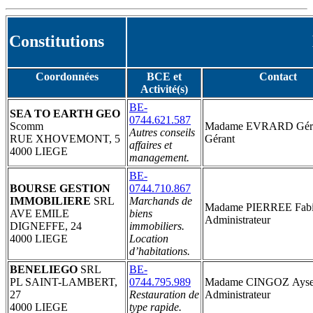
Constitutions
Coordonnées
BCE et
Contact
Activité(s)
BE-
SEA TO EARTH GEO
0744.621.587
Scomm
Madame EVRARD Géra
Autres conseils
RUE XHOVEMONT, 5
Gérant
affaires et
4000 LIEGE
management.
BE-
BOURSE GESTION
0744.710.867
IMMOBILIERE
SRL
Marchands de
Madame PIERREE Fabi
AVE EMILE
biens
Administrateur
DIGNEFFE, 24
immobiliers.
4000 LIEGE
Location
d’habitations.
BENELIEGO
SRL
BE-
PL SAINT-LAMBERT,
0744.795.989
Madame CINGOZ Ays
27
Restauration de
Administrateur
4000 LIEGE
type rapide.