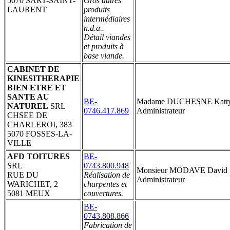
5070 SART-SAINT-
Gros autres
LAURENT
produits
intermédiaires
n.d.a..
Détail viandes
et produits à
base viande.
CABINET DE
KINESITHERAPIE
BIEN ETRE ET
SANTE AU
BE-
Madame DUCHESNE Katt
NATUREL
SRL
0746.417.869
Administrateur
CHSEE DE
CHARLEROI, 383
5070 FOSSES-LA-
VILLE
AFD TOITURES
BE-
SRL
0743.800.948
Monsieur MODAVE David
RUE DU
Réalisation de
Administrateur
WARICHET, 2
charpentes et
5081 MEUX
couvertures.
BE-
0743.808.866
Fabrication de