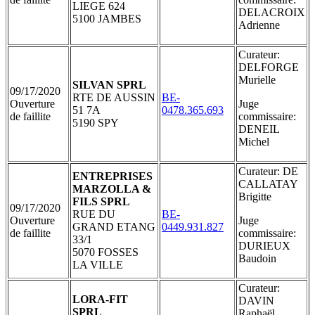
LIEGE 624
DELACROIX
5100 JAMBES
Adrienne
Curateur:
DELFORGE
Murielle
SILVAN SPRL
09/17/2020
RTE DE AUSSIN
BE-
Ouverture
Juge
51 7A
0478.365.693
de faillite
commissaire:
5190 SPY
DENEIL
Michel
Curateur: DE
ENTREPRISES
CALLATAY
MARZOLLA &
Brigitte
FILS SPRL
09/17/2020
RUE DU
BE-
Ouverture
Juge
GRAND ETANG
0449.931.827
de faillite
commissaire:
33/1
DURIEUX
5070 FOSSES
Baudoin
LA VILLE
Curateur:
LORA-FIT
DAVIN
SPRL
Raphaël