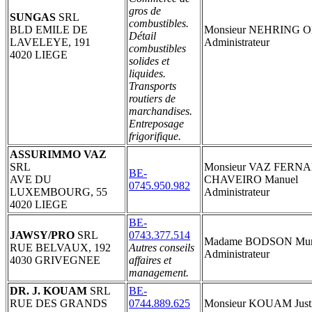
gros de
SUNGAS
SRL
combustibles.
BLD EMILE DE
Monsieur NEHRING Ol
Détail
LAVELEYE, 191
Administrateur
combustibles
4020 LIEGE
solides et
liquides.
Transports
routiers de
marchandises.
Entreposage
frigorifique.
ASSURIMMO VAZ
SRL
Monsieur VAZ FERN
BE-
AVE DU
CHAVEIRO Manuel
0745.950.982
LUXEMBOURG, 55
Administrateur
4020 LIEGE
BE-
JAWSY/PRO
SRL
0743.377.514
Madame BODSON Muri
RUE BELVAUX, 192
Autres conseils
Administrateur
4030 GRIVEGNEE
affaires et
management.
DR. J. KOUAM
SRL
BE-
RUE DES GRANDS
0744.889.625
Monsieur KOUAM Just