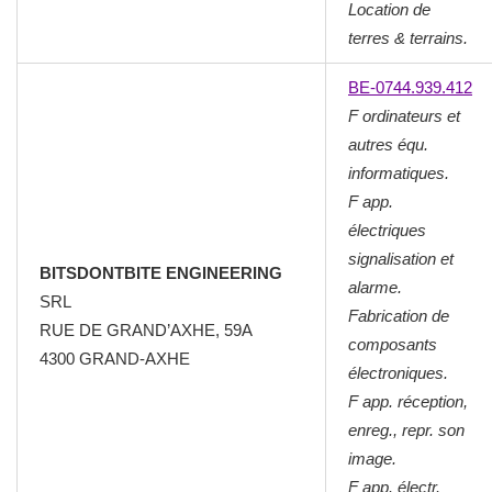
Location de
terres & terrains.
BE-0744.939.412
F ordinateurs et
autres équ.
informatiques.
F app.
électriques
signalisation et
BITSDONTBITE ENGINEERING
alarme.
SRL
Fabrication de
RUE DE GRAND’AXHE, 59A
composants
4300 GRAND-AXHE
électroniques.
F app. réception,
enreg., repr. son
image.
F app. électr.