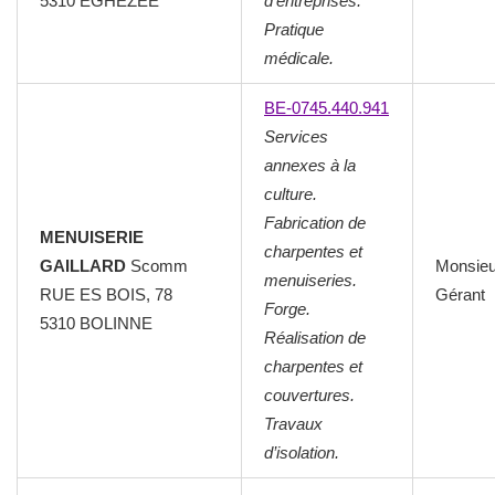
5310 EGHEZEE
d’entreprises.
Pratique
médicale.
BE-0745.440.941
Services
annexes à la
culture.
Fabrication de
MENUISERIE
charpentes et
GAILLARD
Scomm
Monsie
menuiseries.
RUE ES BOIS, 78
Gérant
Forge.
5310 BOLINNE
Réalisation de
charpentes et
couvertures.
Travaux
d’isolation.