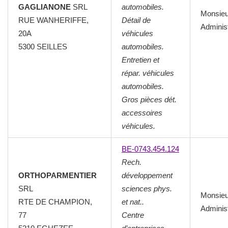
GAGLIANONE
SRL
automobiles.
Monsie
RUE WANHERIFFE,
Détail de
Adminis
20A
véhicules
5300 SEILLES
automobiles.
Entretien et
répar. véhicules
automobiles.
Gros pièces dét.
accessoires
véhicules.
BE-0743.454.124
Rech.
ORTHOPARMENTIER
développement
SRL
sciences phys.
Monsie
RTE DE CHAMPION,
et nat..
Adminis
77
Centre