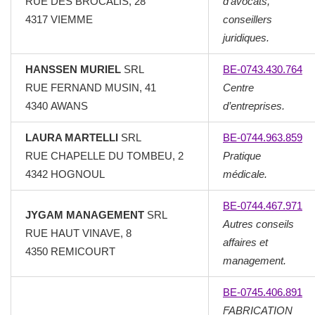
RUE DES BROCALIS, 28
d’avocats,
4317 VIEMME
conseillers
juridiques.
HANSSEN MURIEL
SRL
BE-0743.430.764
RUE FERNAND MUSIN, 41
Centre
4340 AWANS
d’entreprises.
LAURA MARTELLI
SRL
BE-0744.963.859
RUE CHAPELLE DU TOMBEU, 2
Pratique
4342 HOGNOUL
médicale.
BE-0744.467.971
JYGAM MANAGEMENT
SRL
Autres conseils
RUE HAUT VINAVE, 8
affaires et
4350 REMICOURT
management.
BE-0745.406.891
FABRICATION