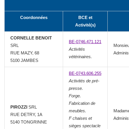
Coordonnées
BCE et
Activité(s)
CORNELLE BENOIT
BE-0746.471.121
SRL
Monsie
Activités
RUE MAZY, 68
Adminis
vétérinaires.
5100 JAMBES
BE-0743.606.255
Activités de pré-
presse.
Forge.
Fabrication de
PIROZZI
SRL
meubles.
Madame
RUE DETRY, 1A
F chaises et
Adminis
5140 TONGRINNE
sièges spectacle