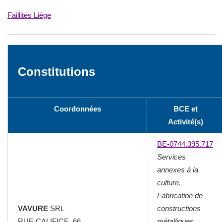
Faillites Liège
Constitutions
Coordonnées
BCE et
Activité(s)
BE-0744.395.717
Services
annexes à la
culture.
Fabrication de
VAVURE
SRL
constructions
RUE CALIFICE, 66
métalliques.