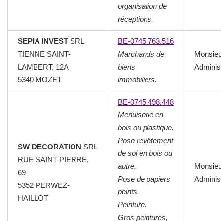
organisation de
réceptions.
SEPIA INVEST
SRL
BE-0745.763.516
TIENNE SAINT-
Marchands de
Monsie
LAMBERT, 12A
biens
Adminis
5340 MOZET
immobiliers.
BE-0745.498.448
Menuiserie en
bois ou plastique.
Pose revêtement
SW DECORATION
SRL
de sol en bois ou
RUE SAINT-PIERRE,
autre.
Monsie
69
Pose de papiers
Adminis
5352 PERWEZ-
peints.
HAILLOT
Peinture.
Gros peintures,