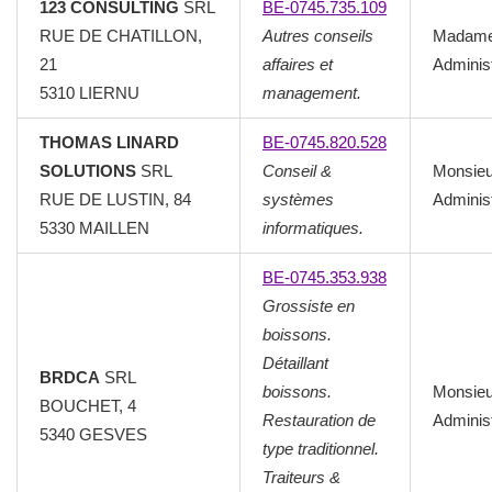
123 CONSULTING
SRL
BE-0745.735.109
RUE DE CHATILLON,
Autres conseils
Madame
21
affaires et
Adminis
5310 LIERNU
management.
THOMAS LINARD
BE-0745.820.528
SOLUTIONS
SRL
Conseil &
Monsie
RUE DE LUSTIN, 84
systèmes
Adminis
5330 MAILLEN
informatiques.
BE-0745.353.938
Grossiste en
boissons.
Détaillant
BRDCA
SRL
boissons.
Monsie
BOUCHET, 4
Restauration de
Adminis
5340 GESVES
type traditionnel.
Traiteurs &