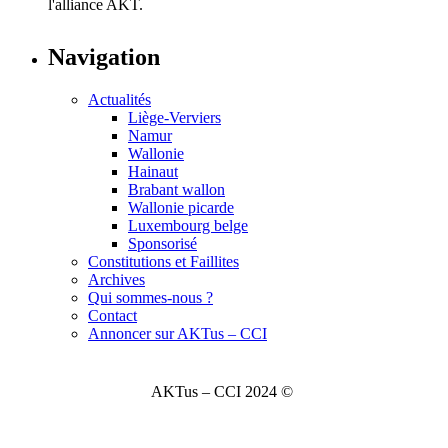
l'alliance AKT.
Navigation
Actualités
Liège-Verviers
Namur
Wallonie
Hainaut
Brabant wallon
Wallonie picarde
Luxembourg belge
Sponsorisé
Constitutions et Faillites
Archives
Qui sommes-nous ?
Contact
Annoncer sur AKTus – CCI
AKTus – CCI 2024 ©