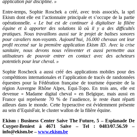
application par discipline. »
Entre-temps, Sophie Roschek a créé, avec trois associés, la sprl
Ekism dont elle est l’actionnaire principale et s’occupe de la partie
opérationnelle.
« Le but est de continuer à digitaliser la filière
équine et à apporter des solutions là où il y a des difficultés
pratiques. Nous travaillons aussi sur le projet de balises sonores
pour cavaliers non-voyants. Aujourd’hui, 16.000 chevaux ont leur
profil recensé sur la première application Ekism ID. Avec la crise
sanitaire, nous devons nous réinventer et aussi permettre aux
utilisateurs de pouvoir entrer en contact avec des acheteurs
potentiels pour leur cheval. »
Sophie Roscheck a aussi créé des applications mobiles pour des
compétitions internationales et l’application de tracés de randonnées
équestres pour la Fédération française de tourisme équestre de la
région Auvergne Rhône Alpes, Equi-Topo. En trois ans, elle est
devenue « Madame digital cheval » en Belgique, mais aussi en
France qui représente 70 % de l’audience, le reste étant réparti
ailleurs dans le monde. Cette hyperactive est évidemment présente
au sein d’EquisFair, le cluster wallon de la filière équine.
Ekism : Business Center Saive The Future, 5 – Esplanade De
Cuyper-Beniest à 4671 Saive – Tel : 0483/07.56.59 –
info@ekism.be
–
www.ekism.be