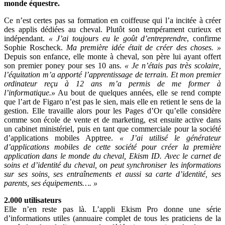
monde équestre.
Ce n’est certes pas sa formation en coiffeuse qui l’a incitée à créer
des applis dédiées au cheval. Plutôt son tempérament curieux et
indépendant.
« J’ai toujours eu le goût d’entreprendre
, confirme
Sophie Roscheck.
Ma première idée était de créer des choses. »
Depuis son enfance, elle monte à cheval, son père lui ayant offert
son premier poney pour ses 10 ans.
« Je n’étais pas très scolaire,
l’équitation m’a apporté l’apprentissage de terrain. Et mon premier
ordinateur reçu à 12 ans m’a permis de me former à
l’informatique.»
Au bout de quelques années, elle se rend compte
que l’art de Figaro n’est pas le sien, mais elle en retient le sens de la
gestion. Elle travaille alors pour les Pages d’Or qu’elle considère
comme son école de vente et de marketing, est ensuite active dans
un cabinet ministériel, puis en tant que commerciale pour la société
d’applications mobiles Apptree.
« J’ai utilisé le générateur
d’applications mobiles de cette société pour créer la première
application dans le monde du cheval, Ekism ID. Avec le carnet de
soins et d’identité du cheval, on peut synchroniser les informations
sur ses soins, ses entraînements et aussi sa carte d’identité, ses
parents, ses équipements…. »
2.000 utilisateurs
Elle n’en reste pas là. L’appli Ekism Pro donne une série
d’informations utiles (annuaire complet de tous les praticiens de la