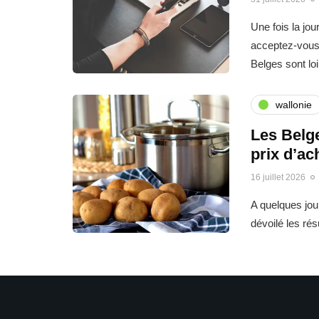
Une fois la jo
acceptez-vous 
Belges sont l
wallonie
Les Belge
prix d’ac
16 juillet 2026
A quelques jo
dévoilé les ré