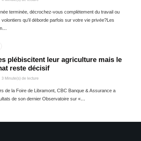
urnée terminée, décrochez-vous complètement du travail ou
volontiers qu’il déborde parfois sur votre vie privée?Les
oin…
s plébiscitent leur agriculture mais le
hat reste décisif
3 Minute(s) de lecture
urs de la Foire de Libramont, CBC Banque & Assurance a
sultats de son dernier Observatoire sur «…