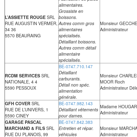
alimentaires.
Grossiste en
L’ASSIETTE ROUGE
SRL
boissons.
RUE AUGUSTIN VERMER,
Autres comm gros
Monsieur GECCHE
34 36
alimentaires
Administrateur
5570 BEAURAING
spécialisés.
Détaillant boissons.
Autres comm détail
alimentaire
spécialisés.
BE-0747.710.147
Détaillant
RCDM SERVICES
SRL
Monsieur CHARLE
carburants.
NATIONALE, 4 4
MOOR Roch
Détail non spéc.
5590 PESSOUX
Administrateur Dé
alimentation
générale.
GFH COVER
SRL
BE-0747.982.143
Madame HOUGARD
RUE DE L’UNIVERS, 1
Détaillant vêtements
Administrateur
5590 CINEY
pour dames.
GARAGE PASCAL
BE-0747.842.383
MARCHAND & FILS
SRL
Entretien et répar.
Monsieur MARCHA
RUE DU PLANOIS, 99
véhicules
Administrateur