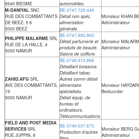
5640 BIESME
automobiles.
M-DANIYAL
SNC
BE-0747.729.448
RUE DES COMBATTANTS
Détail non spéc.
Monsieur KHAN BE
DE BEEZ, 5 6
alimentation
Administrateur
5000 BEEZ
générale.
BE-0747.892.863
PHILIPPE MALARME
SRL
Détail parfumerie et
Monsieur MALARME
RUE DE LA HALLE, 4
produits de beauté.
Administrateur
5000 NAMUR
Salons de coiffure.
BE-0748.910.868
Détaillant boissons.
Détaillant tabac.
ZAHID.AFG
SRL
Autres comm détail
AVE DES COMBATTANTS,
alimentaire
Monsieur HAYDARI 
19
spécialisés.
Bestuurder
5000 NAMUR
Détail équip. de
bureau et
ordinateurs.
Télécommunications.
FIELD AND POST MEDIA
BE-0749.637.675
SERVICES
SRL
Monsieur BERG Gu
Production d’autres
RUE JUPPIN, 8
Administrateur
films.