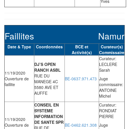
Yves
Faillites
Namur
Date & Type
Coordonnées
BCE et
Curateur(s)
Activité(s)
Commissaire
Curateur:
DJ’S OPEN
LECLERE
RANCH ASBL
Sarah
11/19/2020
RUE DU
Ouverture de
BE-0637.971.473
Juge
MANEGE 4C
faillite
commissaire:
5580 AVE ET
ANTOINE
AUFFE
Michel
CONSEIL EN
Curateur:
SYSTEME
RONDIAT
INFORMATION
PIERRE
11/19/2020
DE SANTE SPR
Ouverture de
BE-0462.621.308
Juge
RUE DE