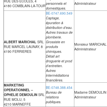
RUE DES ECOLES, 4
personnels et
Administrateur
4180 COMBLAIN-LA-TOUR
domestiques.
BE-0747.690.549
Captage,
épuration &
distribution d’eau.
Autres travaux de
plomberie.
ALBERT MARICHAL
SRL
Grossiste en
Monsieur MARICHAL 
RUE MARCEL LAUNAY, 8
produits
Administrateur
4190 FERRIERES
chimiques.
Détail art
droguerie et prod
d’entretien.
Autres
intermédiations
financières.
MARKETING
BE-0748.388.454
OPERATIONNEL –
Bureau de
Madame DEMOULIN 
OPHELIE DEMOULIN
SRL
relations
Administrateur
RUE MOLU, 5
publiques.
4210 MARNEFFE