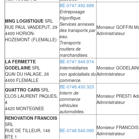
BE-0747.492.688
Entreposage
frigorifique.
MNG LOGISTIQUE
SRL
Services annexes
RUE PAUL VANDEPUT, 29
Monsieur GOFFIN M
des transports par
4400 HORION-
Administrateur
eau.
HOZEMONT (FLEMALLE)
Transports
routiers de
marchandises.
LA FERMETTE
BE-0747.949.974
GODELAINE
SRL
Intermédiaires
Monsieur GODELAIN
QUAI DU HALAGE, 26
non spécialisés du
Administrateur
4400 FLEMALLE
commerce.
BE-0748.430.323
QUATTRO CARS
SRL
Interm de
CLOS LAURENT PAQUES,
Monsieur PRESTI Adr
commerce
4
Administrateur
véhicules
4420 MONTEGNEE
automobiles.
RENOVATION FRANCOIS
SRL
Monsieur FRANCOIS 
RUE DE TILLEUR, 146
BE-0748.540.090
Administrateur
BTE 1