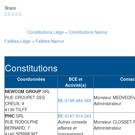
Share
Constitutions Liège
–
Constitutions Namur
Faillites Liège
–
Faillites Namur
Constitutions
Coordonnées
BCE et
Contac
Activité(s)
NEWCOM GROUP
SRL
RUE CROUPET DES
Monsieur MEDVEDEV
BE-0748.484.365
CREUX, 9
Administrateur
4130 TILFF
PHIC
SRL
BE-0747.914.243
RUE RODOLPHE
Autres conseils
Monsieur CLOSSET P
BERNARD, 7
affaires et
Administrateur
4140 SPRIMONT
management.