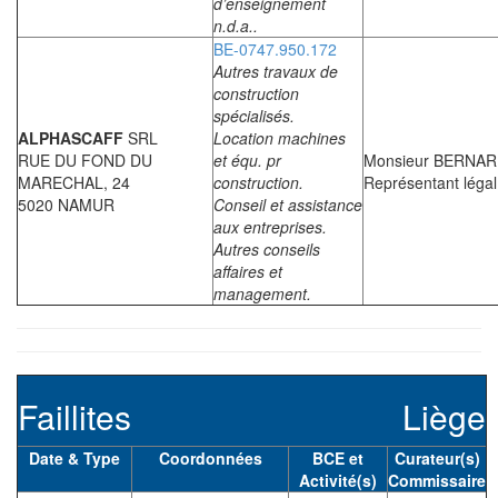
d’enseignement
n.d.a..
BE-0747.950.172
Autres travaux de
construction
spécialisés.
ALPHASCAFF
SRL
Location machines
RUE DU FOND DU
et équ. pr
Monsieur BERNAR
MARECHAL, 24
construction.
Représentant légal
5020 NAMUR
Conseil et assistance
aux entreprises.
Autres conseils
affaires et
management.
Faillites
Liège
Date & Type
Coordonnées
BCE et
Curateur(s)
Activité(s)
Commissaire