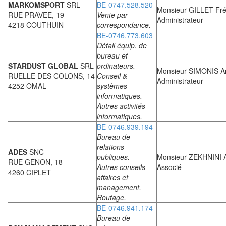
MARKOMSPORT
SRL
BE-0747.528.520
Monsieur GILLET Fré
RUE PRAVEE, 19
Vente par
Administrateur
4218 COUTHUIN
correspondance.
BE-0746.773.603
Détail équip. de
bureau et
STARDUST GLOBAL
SRL
ordinateurs.
Monsieur SIMONIS A
RUELLE DES COLONS, 14
Conseil &
Administrateur
4252 OMAL
systèmes
informatiques.
Autres activités
informatiques.
BE-0746.939.194
Bureau de
relations
ADES
SNC
publiques.
Monsieur ZEKHNINI
RUE GENON, 18
Autres conseils
Associé
4260 CIPLET
affaires et
management.
Routage.
BE-0746.941.174
Bureau de