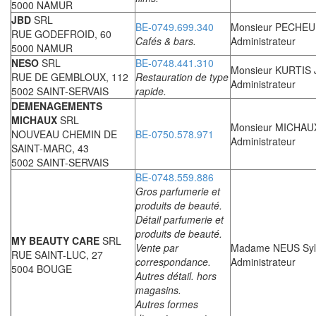
5000 NAMUR
JBD
SRL
BE-0749.699.340
Monsieur PECHEU
RUE GODEFROID, 60
Cafés & bars.
Administrateur
5000 NAMUR
NESO
SRL
BE-0748.441.310
Monsieur KURTIS 
RUE DE GEMBLOUX, 112
Restauration de type
Administrateur
5002 SAINT-SERVAIS
rapide.
DEMENAGEMENTS
MICHAUX
SRL
Monsieur MICHAUX
NOUVEAU CHEMIN DE
BE-0750.578.971
Administrateur
SAINT-MARC, 43
5002 SAINT-SERVAIS
BE-0748.559.886
Gros parfumerie et
produits de beauté.
Détail parfumerie et
produits de beauté.
MY BEAUTY CARE
SRL
Vente par
Madame NEUS Syl
RUE SAINT-LUC, 27
correspondance.
Administrateur
5004 BOUGE
Autres détail. hors
magasins.
Autres formes