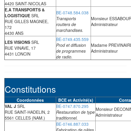
4420 SAINT-NICOLAS
E.A TRANSPORTS &
BE-0748.584.038
LOGISTIQUE
SRL
Transports
Monsieur ESSABOUR
RUE GILLES MAGNEE,
routiers de
Administrateur
172
marchandises.
4430 ANS
BE-0749.435.559
LES VISIONS
SRL
Prod et diffusion
Madame PREVINAIRE
RUE VINAVE, 17
de programmes
Administrateur
4431 LONCIN
de radio.
Constitutions
Coordonnées
BCE et Activité(s)
Conta
VAL J
SRL
BE-0747.870.295
Monsieur DECONI
RUE SAINT-HADELIN, 2
Restauration de type
Administrateur
5561 CELLES (NAM.)
traditionnel.
BE-0746.887.033
Fabrication de pâtes