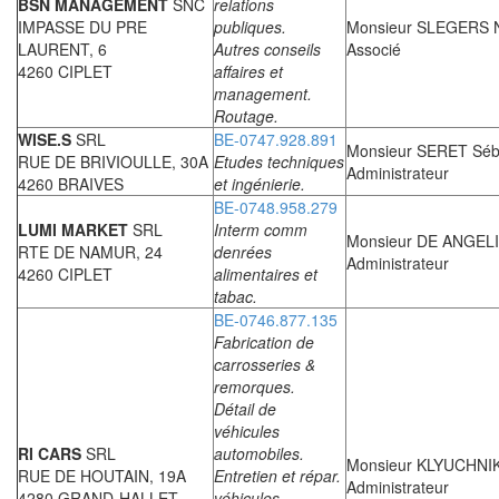
BSN MANAGEMENT
SNC
relations
IMPASSE DU PRE
publiques.
Monsieur SLEGERS N
LAURENT, 6
Autres conseils
Associé
4260 CIPLET
affaires et
management.
Routage.
WISE.S
SRL
BE-0747.928.891
Monsieur SERET Séb
RUE DE BRIVIOULLE, 30A
Etudes techniques
Administrateur
4260 BRAIVES
et ingénierie.
BE-0748.958.279
LUMI MARKET
SRL
Interm comm
Monsieur DE ANGELI
RTE DE NAMUR, 24
denrées
Administrateur
4260 CIPLET
alimentaires et
tabac.
BE-0746.877.135
Fabrication de
carrosseries &
remorques.
Détail de
véhicules
RI CARS
SRL
automobiles.
Monsieur KLYUCHNIK
RUE DE HOUTAIN, 19A
Entretien et répar.
Administrateur
4280 GRAND-HALLET
véhicules