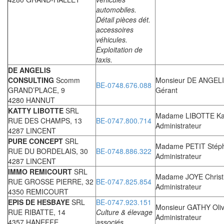
automobiles.
Détail pièces dét.
accessoires
véhicules.
Exploitation de
taxis.
DE ANGELIS
CONSULTING
Scomm
Monsieur DE ANGELI
BE-0748.676.088
GRAND’PLACE, 9
Gérant
4280 HANNUT
KATTY LIBOTTE
SRL
Madame LIBOTTE Ka
RUE DES CHAMPS, 13
BE-0747.800.714
Administrateur
4287 LINCENT
PURE CONCEPT
SRL
Madame PETIT Stép
RUE DU BORDELAIS, 30
BE-0748.886.322
Administrateur
4287 LINCENT
IMMO REMICOURT
SRL
Madame JOYE Christ
RUE GROSSE PIERRE, 32
BE-0747.825.854
Administrateur
4350 REMICOURT
EPIS DE HESBAYE
SRL
BE-0747.923.151
Monsieur GATHY Oliv
RUE RIBATTE, 14
Culture & élevage
Administrateur
4357 HANEFFE
associés.