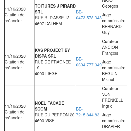
TOITURES J PIRARD
Georges
11/16/2020
SRL
BE-
Citation de
Juge
RUE RI D’ASSE 13
0473.578.348
créancier
commissaire:
4607 DALHEM
BERNARD
Guy
Curateur:
ANCION
KVS PROJECT BY
François
11/16/2020
DISPA SRL
BE-
Citation de
RUE DE FRAGNEE
Juge
0694.777.049
créancier
19
commissaire:
4000 LIEGE
BEGUIN
Michel
Curateur:
VON
FRENKELL
NOEL FACADE
11/16/2020
Ingrid
SCOM
BE-
Citation de
RUE DU PERRON 26
7215.844.83
Juge
créancier
4600 VISE
commissaire:
DRAPIER