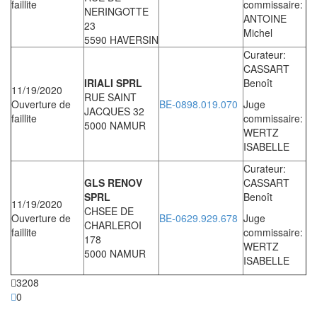
faillite
commissaire:
NERINGOTTE
ANTOINE
23
Michel
5590 HAVERSIN
Curateur:
CASSART
IRIALI SPRL
Benoît
11/19/2020
RUE SAINT
Ouverture de
BE-0898.019.070
Juge
JACQUES 32
faillite
commissaire:
5000 NAMUR
WERTZ
ISABELLE
Curateur:
GLS RENOV
CASSART
SPRL
Benoît
11/19/2020
CHSEE DE
Ouverture de
BE-0629.929.678
Juge
CHARLEROI
faillite
commissaire:
178
WERTZ
5000 NAMUR
ISABELLE
3208
0