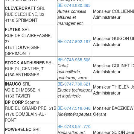
BE-0748.820.895
CLEVERCRAFT
SRL
Autres conseils
Monsieur COLLIENNE
RUE CLECHENE, 32
affaires et
Administrateur
4140 SPRIMONT
management.
FLYTEK
SRL
RUE DE CLAIREFAGNE,
Monsieur GUIGON Ul
27
BE-0747.802.197
Administrateur
4141 LOUVEIGNE
(SPRIMONT)
BE-0748.965.506
STOCK ANTHISNES
SRL
Détail
Monsieur COLINET D
RUE DU CENTRE, 7
quincaillerie,
Administrateur
4160 ANTHISNES
peintures, verre.
INAUCO
SRL
BE-0747.780.621
Monsieur THIELEN J
VOIE DI MESSE, 4
Etudes techniques
Administrateur
4163 TAVIER
et ingénierie.
BP CORP
Scomm
RUE DU GRAND PRE, 51B
BE-0747.516.048
Monsieur BACZKIEW
4170 COMBLAIN-AU-
Kinésithérapeutes.
Gérant
PONT
BE-0748.551.770
POWERELEC
SRL
Réparation art
Monsieur SCION Jea