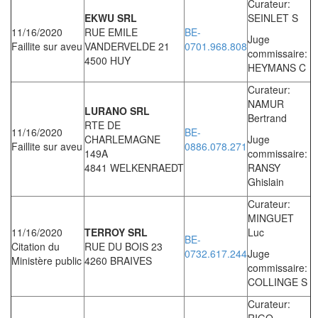
Curateur:
EKWU SRL
SEINLET S
11/16/2020
RUE EMILE
BE-
Juge
Faillite sur aveu
VANDERVELDE 21
0701.968.808
commissaire:
4500 HUY
HEYMANS C
Curateur:
NAMUR
LURANO SRL
Bertrand
RTE DE
11/16/2020
BE-
CHARLEMAGNE
Juge
Faillite sur aveu
0886.078.271
149A
commissaire:
4841 WELKENRAEDT
RANSY
Ghislain
Curateur:
MINGUET
11/16/2020
TERROY SRL
Luc
BE-
Citation du
RUE DU BOIS 23
0732.617.244
Juge
Ministère public
4260 BRAIVES
commissaire:
COLLINGE S
Curateur:
RIGO