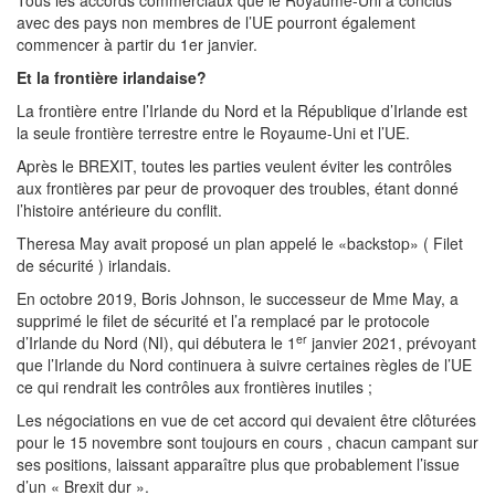
Tous les accords commerciaux que le Royaume-Uni a conclus
avec des pays non membres de l’UE pourront également
commencer à partir du 1er janvier.
Et la frontière irlandaise?
La frontière entre l’Irlande du Nord et la République d’Irlande est
la seule frontière terrestre entre le Royaume-Uni et l’UE.
Après le BREXIT, toutes les parties veulent éviter les contrôles
aux frontières par peur de provoquer des troubles, étant donné
l’histoire antérieure du conflit.
Theresa May avait proposé un plan appelé le «backstop» ( Filet
de sécurité ) irlandais.
En octobre 2019, Boris Johnson, le successeur de Mme May, a
supprimé le filet de sécurité et l’a remplacé par le protocole
er
d’Irlande du Nord (NI), qui débutera le 1
janvier 2021, prévoyant
que l’Irlande du Nord continuera à suivre certaines règles de l’UE
ce qui rendrait les contrôles aux frontières inutiles ;
Les négociations en vue de cet accord qui devaient être clôturées
pour le 15 novembre sont toujours en cours , chacun campant sur
ses positions, laissant apparaître plus que probablement l’issue
d’un « Brexit dur ».