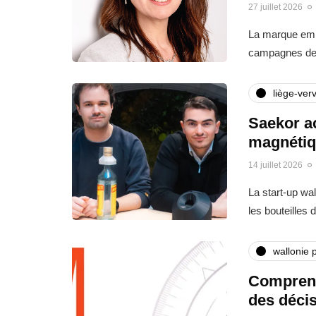
27 juillet 2026
La marque empl
campagnes de r
liège-verv
Saekor ac
magnétiq
14 juillet 2026
La start-up wa
les bouteilles 
wallonie 
Comprend
des décis