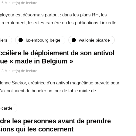
5 Minute(s) de lecture
oyeur est désormais partout : dans les plans RH, les
ecrutement, les sites carrière ou les publications LinkedIn….
iers
luxembourg belge
wallonie picarde
célère le déploiement de son antivol
ue « made in Belgium »
3 Minute(s) de lecture
llonne Saekor, créatrice d’un antivol magnétique breveté pour
d’alcool, vient de boucler un tour de table mixte de…
picarde
re les personnes avant de prendre
ions qui les concernent