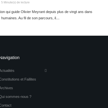
5 Minute(s) de lecture
tion qui guide Olivier Meyrant depuis plus de vingt ans dans
 humaines. Au fil de son parcours, il…
Navigation
Actualités
Constitutions et Faillites
Archives
Qui sommes-nous ?
Contact