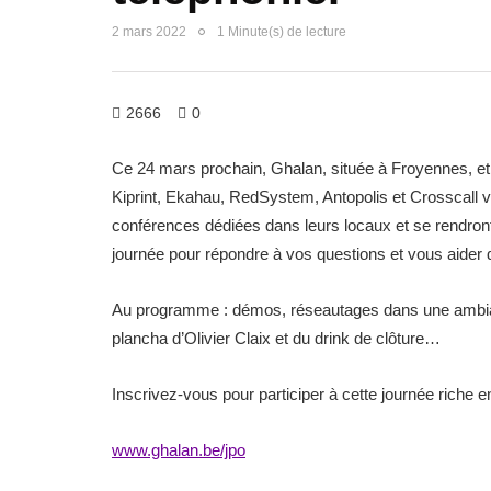
2 mars 2022
1 Minute(s) de lecture
2666
0
Ce 24 mars prochain, Ghalan, située à Froyennes, et 
Kiprint, Ekahau, RedSystem, Antopolis et Crosscall 
conférences dédiées dans leurs locaux et se rendront
journée pour répondre à vos questions et vous aider d
Au programme : démos, réseautages dans une ambiance
plancha d’Olivier Claix et du drink de clôture…
Inscrivez-vous pour participer à cette journée riche e
www.ghalan.be/jpo