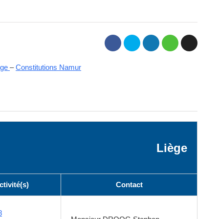
ège
–
Constitutions Namur
Liège
tivité(s)
Contact
8