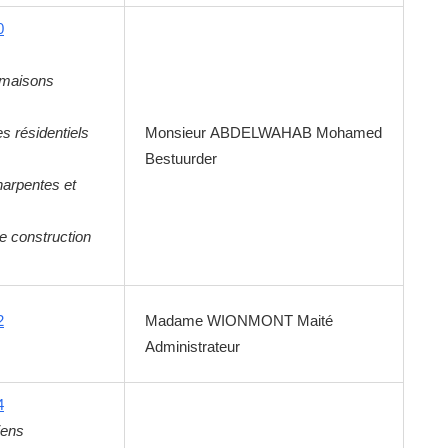
0
 maisons
s résidentiels
Monsieur
ABDELWAHAB
Mohamed
Bestuurder
harpentes et
e construction
2
Madame
WIONMONT
Maité
Administrateur
4
iens