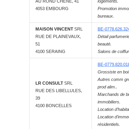
AU ROND CHENE, 41
logements.
4053
EMBOURG
Promotion immob
bureaux.
MAISON VINCENT
SRL
BE-0778.626.32
RUE DE PLAINEVAUX,
Détail parfumerie
51
beauté.
4100
SERAING
Salons de coiffur
BE-0779.820.01
Grossiste en bo
Autres comm gr
LR CONSULT
SRL
prod alim..
RUE DES LIBELLULES,
Marchands de b
39
immobiliers.
4100
BONCELLES
Location d’habita
Location d’imme
résidentiels.