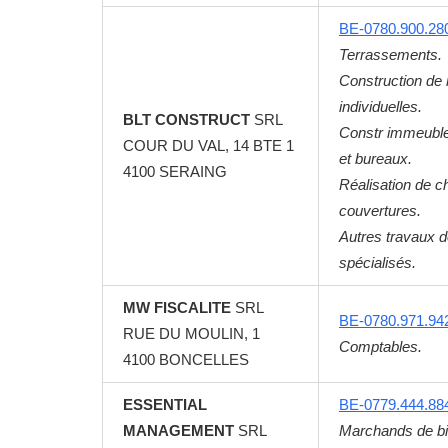
BE-0780.900.28
Terrassements.
Construction de
individuelles.
BLT CONSTRUCT
SRL
Constr immeuble
COUR DU VAL, 14 BTE 1
et bureaux.
4100
SERAING
Réalisation de c
couvertures.
Autres travaux d
spécialisés.
MW FISCALITE
SRL
BE-0780.971.94
RUE DU MOULIN, 1
Comptables.
4100
BONCELLES
ESSENTIAL
BE-0779.444.88
MANAGEMENT
SRL
Marchands de b