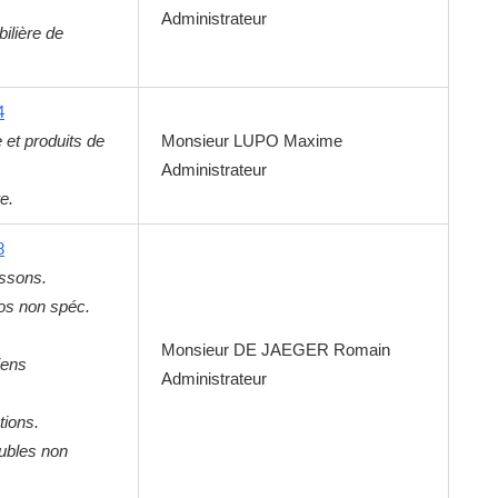
Administrateur
ilière de
4
 et produits de
Monsieur
LUPO
Maxime
Administrateur
e.
8
issons.
os non spéc.
Monsieur
DE JAEGER
Romain
iens
Administrateur
tions.
ubles non