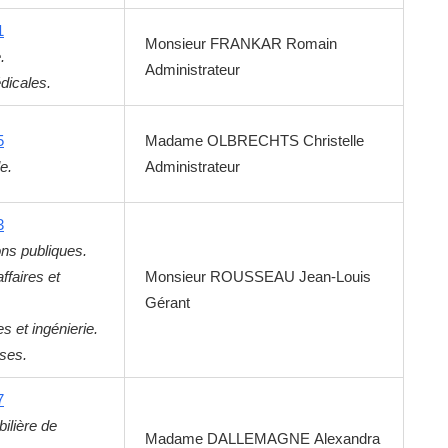
1
Monsieur
FRANKAR
Romain
.
Administrateur
dicales.
5
Madame
OLBRECHTS
Christelle
e.
Administrateur
3
ons publiques.
ffaires et
Monsieur
ROUSSEAU
Jean-Louis
Gérant
s et ingénierie.
ises.
7
ilière de
Madame
DALLEMAGNE
Alexandra