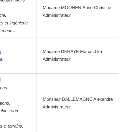
Madame
MOONEN
Anne-Christine
cte.
Administrateur
s et ingénierie.
érieurs.
5
Madame
DEHAYE
Maruschka
e.
Administrateur
9
iens
Monsieur
DALLEMAGNE
Alexandre
tions.
Administrateur
ubles non
s & terrains.