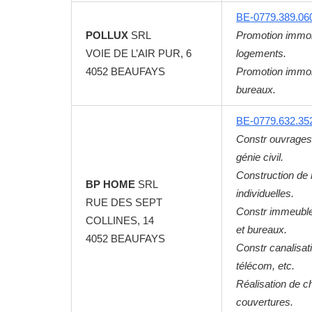
BE-0779.389.06
POLLUX
SRL
Promotion immob
VOIE DE L’AIR PUR, 6
logements.
4052
BEAUFAYS
Promotion immob
bureaux.
BE-0779.632.35
Constr ouvrages
génie civil.
Construction de
BP HOME
SRL
individuelles.
RUE DES SEPT
Constr immeuble
COLLINES, 14
et bureaux.
4052
BEAUFAYS
Constr canalisat
télécom, etc.
Réalisation de c
couvertures.