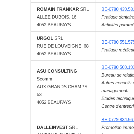
ROMAIN FRANKAR
SRL
BE-0780.439.53
ALLEE DUBOIS, 16
Pratique dentaire
4052
BEAUFAYS
Activités paramé
URGOL
SRL
BE-0780.551.57
RUE DE LOUVEIGNE, 68
Pratique médical
4052
BEAUFAYS
BE-0780.569.19
ASU CONSULTING
Bureau de relati
Scomm
Autres conseils a
AUX GRANDS CHAMPS,
management.
53
Etudes technique
4052
BEAUFAYS
Centre d’entrepr
BE-0779.834.56
DALLEINVEST
SRL
Promotion immob