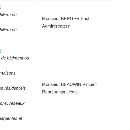
0
ilière de
Monsieur
BERGER
Paul
Administrateur
ilière de
2
 de bâtiment ou
 maisons
Monsieur
BEAUWIN
Vincent
s résidentiels
Représentant légal
ions, réseaux
harpentes et