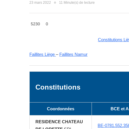
23 mars 2022
11 Minute(s) de lecture
5230
0
Constitutions Li
Faillites Liège
–
Faillites Namur
Constitutions
Coordonnées
BCE et Ac
RESIDENCE CHATEAU
BE-0781.552.35