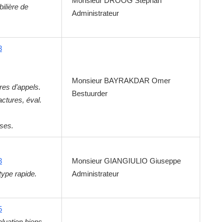
Monsieur
DROOG
Stephan
ilière de
Administrateur
3
Monsieur
BAYRAKDAR
Omer
res d’appels.
Bestuurder
ctures, éval.
ises.
3
Monsieur
GIANGIULIO
Giuseppe
type rapide.
Administrateur
5
aluation biens