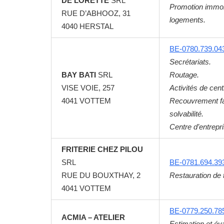
DE LORETTE
SRL
Promotion immob
RUE D’ABHOOZ, 31
logements.
4040
HERSTAL
BE-0780.739.04
Secrétariats.
BAY BATI
SRL
Routage.
VISE VOIE, 257
Activités de cent
4041
VOTTEM
Recouvrement fa
solvabilité.
Centre d’entrepr
FRITERIE CHEZ PILOU
SRL
BE-0781.694.39
RUE DU BOUXTHAY, 2
Restauration de 
4041
VOTTEM
BE-0779.250.78
ACMIA – ATELIER
Estimation et év