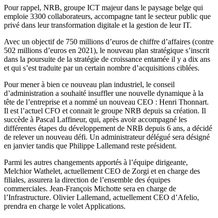
Pour rappel, NRB, groupe ICT majeur dans le paysage belge qui
emploie 3300 collaborateurs, accompagne tant le secteur public que
privé dans leur transformation digitale et la gestion de leur IT.
Avec un objectif de 750 millions d’euros de chiffre d’affaires (contre
502 millions d’euros en 2021), le nouveau plan stratégique s’inscrit
dans la poursuite de la stratégie de croissance entamée il y a dix ans
et qui s’est traduite par un certain nombre d’acquisitions ciblées.
Pour mener à bien ce nouveau plan industriel, le conseil
d’administration a souhaité insuffler une nouvelle dynamique à la
tête de l’entreprise et a nommé un nouveau CEO : Henri Thonnart.
Il est l’actuel CFO et connait le groupe NRB depuis sa création. Il
succède à Pascal Laffineur, qui, après avoir accompagné les
différentes étapes du développement de NRB depuis 6 ans, a décidé
de relever un nouveau défi. Un administrateur délégué sera désigné
en janvier tandis que Philippe Lallemand reste président.
Parmi les autres changements apportés à l’équipe dirigeante,
Melchior Wathelet, actuellement CEO de Zorgi et en charge des
filiales, assurera la direction de l’ensemble des équipes
commerciales. Jean-François Michotte sera en charge de
l’Infrastructure. Olivier Lallemand, actuellement CEO d’Afelio,
prendra en charge le volet Applications.