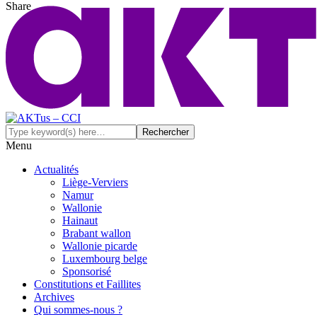
Share
Menu
Actualités
Liège-Verviers
Namur
Wallonie
Hainaut
Brabant wallon
Wallonie picarde
Luxembourg belge
Sponsorisé
Constitutions et Faillites
Archives
Qui sommes-nous ?