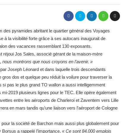
0 m des pyramides abritant le quartier général des Voyages
e à la visibilité forte grâce à ses autocars inaugurait de
lon des vacances rassemblant 130 exposants.
t réjoui Jos Sales, associé gérant de la maison-mère
e, nous montrons que nous croyons en l’avenir. »
ans par Joseph Léonard et dans laquelle trois descendants
 gros dos et quelque peu réduit la voilure pour traverser la
s si pas le plus grand TO wallon a aussi intelligemment
is mi-2019 plusieurs lignes pour le TEC. Elle opère également
vettes entre les aéroports de Charleroi et Zaventem vers Lille
era en mars tandis qu’une liaison vers l’aéroport de Cologne
, pour la société de Barchon mais aussi plus globalement pour
ly Borsus a rappelé l’importance.
« Ce sont 84.000 emplois