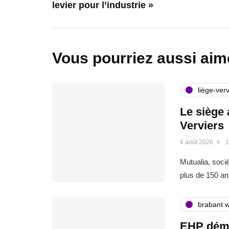
levier pour l’industrie »
Vous pourriez aussi aim
liège-verv
Le siège 
Verviers
6 août 2026
1
Mutualia, soci
plus de 150 an
brabant w
EHP déma