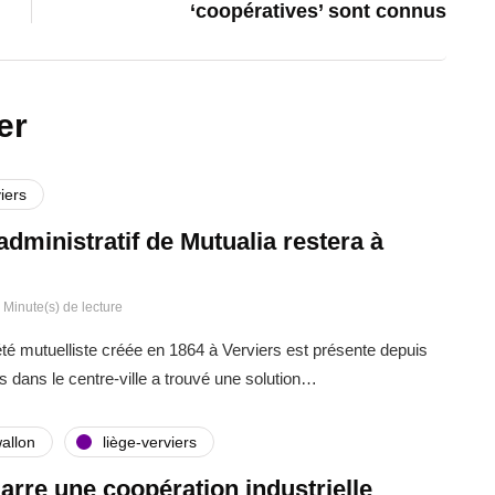
‘coopératives’ sont connus
er
iers
administratif de Mutualia restera à
 Minute(s) de lecture
été mutuelliste créée en 1864 à Verviers est présente depuis
s dans le centre-ville a trouvé une solution…
allon
liège-verviers
rre une coopération industrielle