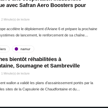
que avec Safran Aero Boosters pour
2 Minute(s) de lecture
rope accélère le déploiement d’Ariane 6 et prépare la prochaine
 systèmes de lancement, le renforcement de sa chaîne…
iers
namur
ches bientôt réhabilitées à
taine, Soumagne et Sambreville
1 Minute(s) de lecture
t wallon a validé les plans d’assainissement portés par la
es sites de la Capsulerie de Chaudfontaine et du…