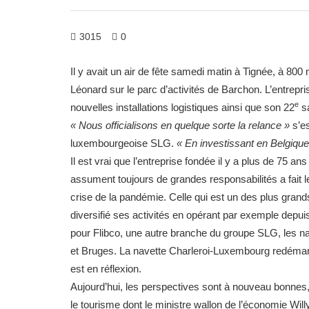
3015
0
Il y avait un air de fête samedi matin à Tignée, à 80
Léonard sur le parc d’activités de Barchon. L’entrepris
e
nouvelles installations logistiques ainsi que son 22
sa
« Nous officialisons en quelque sorte la relance »
s’es
luxembourgeoise SLG.
« En investissant en Belgiqu
Il est vrai que l’entreprise fondée il y a plus de 75 
assument toujours de grandes responsabilités a fait le
crise de la pandémie. Celle qui est un des plus grand
diversifié ses activités en opérant par exemple depu
pour Flibco, une autre branche du groupe SLG, les na
et Bruges. La navette Charleroi-Luxembourg redémarr
est en réflexion.
Aujourd’hui, les perspectives sont à nouveau bonnes
le tourisme dont le ministre wallon de l’économie Wil