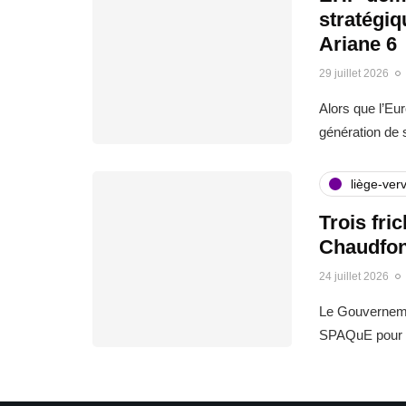
stratégi
Ariane 6
29 juillet 2026
Alors que l’Eu
génération de
liège-verv
Trois fri
Chaudfon
24 juillet 2026
Le Gouvernemen
SPAQuE pour l