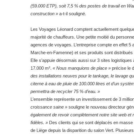
(59.000 ETP), soit 7,5 % des postes de travail en Wal
construction »
a-t-il souligné.
Les Voyages Léonard comptent actuellement quelque 
majorité de chauffeurs. Une petite moitié du personnel
agences de voyages. L’entreprise compte en effet 5 
Marche-en-Famenne) et ses produits sont distribué
Elle s’appuie désormais aussi sur 3 sites logistiques
17.000 m².
« Nous manquions de place »
précise le 
des installations neuves pour le tankage, le lavage q
citerne à eau de pluie de 100.000 litres et d’un systè
permettra de recycler 75 % d’eau. »
L’ensemble représente un investissement de 3 millio
croissance saine »
souligne le nouveau directeur géné
également de revoir complètement notre site web et 
fidèles. »
Des clients qui se sont déplacés en masse 
de Liège depuis la disparition du salon Vert. Plusieur