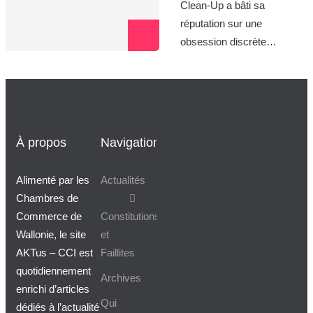
Clean-Up a bâti sa
réputation sur une
obsession discrète…
À propos
Navigation
Alimenté par les
Actualités
Chambres de
Commerce de
Constitutions
Wallonie, le site
et
AKTus – CCI est
Faillites
quotidiennement
Archives
enrichi d’articles
Qui
dédiés à l’actualité