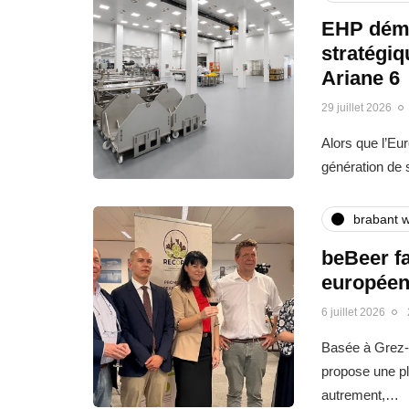
EHP déma
stratégi
Ariane 6
29 juillet 2026
Alors que l’Eu
génération de
brabant w
beBeer fa
europée
6 juillet 2026
Basée à Grez-
propose une pl
autrement,…