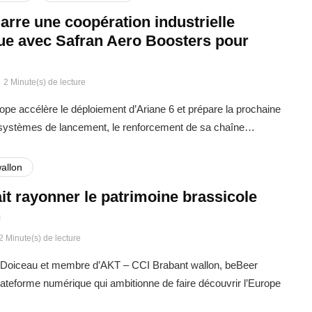
rre une coopération industrielle
que avec Safran Aero Boosters pour
2 Minute(s) de lecture
rope accélère le déploiement d’Ariane 6 et prépare la prochaine
 systèmes de lancement, le renforcement de sa chaîne…
allon
it rayonner le patrimoine brassicole
n
2 Minute(s) de lecture
Doiceau et membre d’AKT – CCI Brabant wallon, beBeer
ateforme numérique qui ambitionne de faire découvrir l’Europe