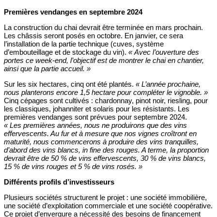
Premières vendanges en septembre 2024
La construction du chai devrait être terminée en mars prochain.
Les châssis seront posés en octobre. En janvier, ce sera
l’installation de la partie technique (cuves, système
d’embouteillage et de stockage du vin).
« Avec l’ouverture des
portes ce week-end, l’objectif est de montrer le chai en chantier,
ainsi que la partie accueil. »
Sur les six hectares, cinq ont été plantés.
« L’année prochaine,
nous planterons encore 1,5 hectare pour compléter le vignoble. »
Cinq cépages sont cultivés : chardonnay, pinot noir, riesling, pour
les classiques, johanniter et solaris pour les résistants. Les
premières vendanges sont prévues pour septembre 2024.
« Les premières années, nous ne produirons que des vins
effervescents. Au fur et à mesure que nos vignes croîtront en
maturité, nous commencerons à produire des vins tranquilles,
d’abord des vins blancs, in fine des rouges. A terme, la proportion
devrait être de 50 % de vins effervescents, 30 % de vins blancs,
15 % de vins rouges et 5 % de vins rosés. »
Différents profils d’investisseurs
Plusieurs sociétés structurent le projet : une société immobilière,
une société d’exploitation commerciale et une société coopérative.
Ce projet d’envergure a nécessité des besoins de financement