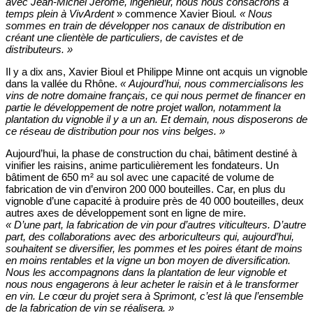
avec Jean-Michel Jérôme, ingénieur, nous nous consacrons à
temps plein à VivArdent
» commence Xavier Bioul
. « Nous
sommes en train de développer nos canaux de distribution en
créant une clientèle de particuliers, de cavistes et de
distributeurs. »
Il y a dix ans, Xavier Bioul et Philippe Minne ont acquis un vignoble
dans la vallée du Rhône.
« Aujourd’hui, nous commercialisons les
vins de notre domaine français, ce qui nous permet de financer en
partie le développement de notre projet wallon, notamment la
plantation du vignoble il y a un an.
Et demain, nous disposerons de
ce réseau de distribution pour nos vins belges. »
Aujourd’hui, la phase de construction du chai, bâtiment destiné à
vinifier les raisins, anime particulièrement les fondateurs. Un
bâtiment de 650 m² au sol avec une capacité de volume de
fabrication de vin d’environ 200 000 bouteilles. Car, en plus du
vignoble d’une capacité à produire près de 40 000 bouteilles, deux
autres axes de développement sont en ligne de mire.
« D’une part, la fabrication de vin pour d’autres viticulteurs. D’autre
part, des collaborations avec des arboriculteurs qui, aujourd’hui,
souhaitent se diversifier, les pommes et les poires étant de moins
en moins rentables et la vigne un bon moyen de diversification.
Nous les accompagnons dans la plantation de leur vignoble et
nous nous engagerons à leur acheter le raisin et à le transformer
en vin. Le cœur du projet sera à Sprimont, c’est là que l’ensemble
de la fabrication de vin se réalisera. »