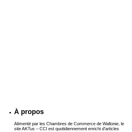
Liège-Verviers
Namur
Trois friches bientôt réhabilitées à Chaudfontaine,
Soumagne et Sambreville
24 juillet 2026
À propos
Alimenté par les Chambres de Commerce de Wallonie, le
site AKTus – CCI est quotidiennement enrichi d’articles