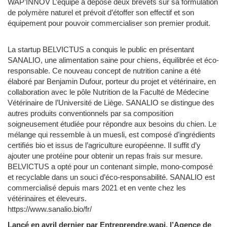
WAP’INNOV L’équipe a déposé deux brevets sur sa formulation
de polymère naturel et prévoit d’étoffer son effectif et son
équipement pour pouvoir commercialiser son premier produit.
La startup BELVICTUS a conquis le public en présentant
SANALIO, une alimentation saine pour chiens, équilibrée et éco-
responsable. Ce nouveau concept de nutrition canine a été
élaboré par Benjamin Dufour, porteur du projet et vétérinaire, en
collaboration avec le pôle Nutrition de la Faculté de Médecine
Vétérinaire de l’Université de Liège. SANALIO se distingue des
autres produits conventionnels par sa composition
soigneusement étudiée pour répondre aux besoins du chien. Le
mélange qui ressemble à un muesli, est composé d’ingrédients
certifiés bio et issus de l’agriculture européenne. Il suffit d’y
ajouter une protéine pour obtenir un repas frais sur mesure.
BELVICTUS a opté pour un contenant simple, mono-composé
et recyclable dans un souci d’éco-responsabilité. SANALIO est
commercialisé depuis mars 2021 et en vente chez les
vétérinaires et éleveurs.
https://www.sanalio.bio/fr/
Lancé en avril dernier par Entreprendre.wapi, l’Agence de