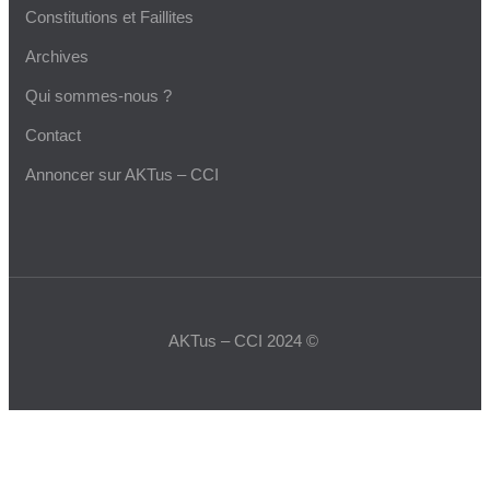
Constitutions et Faillites
Archives
Qui sommes-nous ?
Contact
Annoncer sur AKTus – CCI
AKTus – CCI 2024 ©