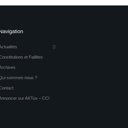
Navigation
Actualités
Constitutions et Faillites
Archives
Qui sommes-nous ?
Contact
Annoncer sur AKTus – CCI