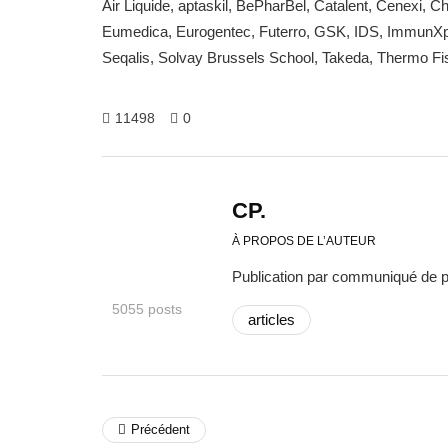
Air Liquide, aptaskil, BePharBel, Catalent, Cenex
Eumedica, Eurogentec, Futerro, GSK, IDS, ImmunXper
Seqalis, Solvay Brussels School, Takeda, Thermo Fis
11498
0
CP.
À PROPOS DE L’AUTEUR
Publication par communiqué de 
5055 posts
articles
Précédent