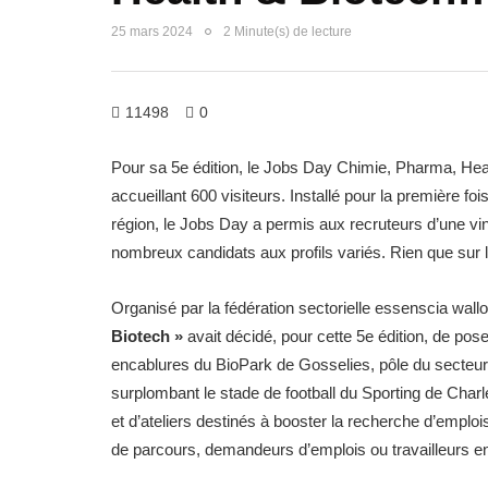
25 mars 2024
2 Minute(s) de lecture
11498
0
Pour sa 5e édition, le Jobs Day Chimie, Pharma, Hea
accueillant 600 visiteurs. Installé pour la première fo
région, le Jobs Day a permis aux recruteurs d’une vi
nombreux candidats aux profils variés. Rien que sur le
Organisé par la fédération sectorielle essenscia wallo
Biotech »
avait décidé, pour cette 5e édition, de pos
encablures du BioPark de Gosselies, pôle du secteur
surplombant le stade de football du Sporting de Charl
et d’ateliers destinés à booster la recherche d’emplois
de parcours, demandeurs d’emplois ou travailleurs 