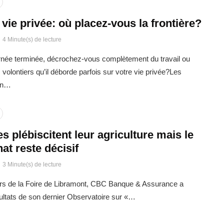
t vie privée: où placez-vous la frontière?
4 Minute(s) de lecture
urnée terminée, décrochez-vous complètement du travail ou
volontiers qu’il déborde parfois sur votre vie privée?Les
oin…
s plébiscitent leur agriculture mais le
hat reste décisif
3 Minute(s) de lecture
urs de la Foire de Libramont, CBC Banque & Assurance a
sultats de son dernier Observatoire sur «…