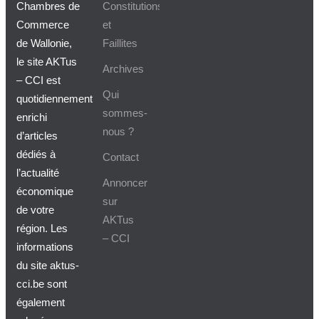
Chambres de
Constitutions
Commerce
et
de Wallonie,
Faillites
le site AKTus
Archives
– CCI est
Qui
quotidiennement
sommes-
enrichi
nous ?
d’articles
dédiés à
Contact
l’actualité
Annoncer
économique
sur
de votre
AKTus
région. Les
– CCI
informations
du site aktus-
cci.be sont
également