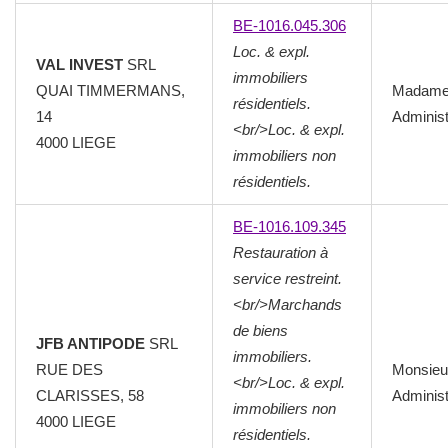
BE-1016.045.306
Loc. & expl.
VAL INVEST
SRL
immobiliers
QUAI TIMMERMANS,
Madam
résidentiels.
14
Administ
<br/>Loc. & expl.
4000
LIEGE
immobiliers non
résidentiels.
BE-1016.109.345
Restauration à
service restreint.
<br/>Marchands
de biens
JFB ANTIPODE
SRL
immobiliers.
RUE DES
Monsieu
<br/>Loc. & expl.
CLARISSES, 58
Administ
immobiliers non
4000
LIEGE
résidentiels.