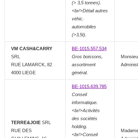
(> 3,5 tonnes).
<br/>Détail autres
véhic.
automobiles
(>3,5t).
VM CASH&CARRY
BE-1015.557.534
SRL
Gros boissons,
Monsieu
RUE LAMARCK, 82
assortiment
Administ
4000
LIEGE
général.
BE-1015.639.785
Conseil
informatique.
<br/>Activités
des sociétés
TERRE&JOIE
SRL
holding.
RUE DES
Madam
<br/>Conseil