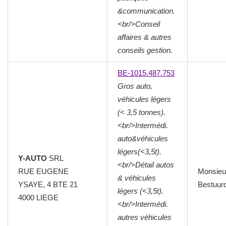
&communication.
<br/>Conseil
affaires & autres
conseils gestion.
BE-1015.487.753
Gros auto,
véhicules légers
(< 3,5 tonnes).
<br/>Intermédi.
auto&véhicules
légers(<3,5t).
Y-AUTO
SRL
<br/>Détail autos
RUE EUGENE
Monsieu
& véhicules
YSAYE, 4 BTE 21
Bestuur
légers (<3,5t).
4000
LIEGE
<br/>Intermédi.
autres véhicules