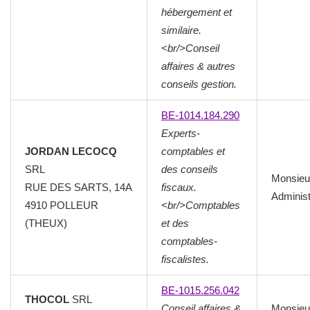
hébergement et
similaire.
<br/>Conseil
affaires & autres
conseils gestion.
BE-1014.184.290
Experts-
JORDAN LECOCQ
comptables et
SRL
des conseils
Monsieu
RUE DES SARTS, 14A
fiscaux.
Administ
4910
POLLEUR
<br/>Comptables
(THEUX)
et des
comptables-
fiscalistes.
BE-1015.256.042
THOCOL
SRL
Conseil affaires &
Monsieu