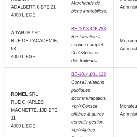
Marchands de
ADALBERT, 8 BTE 21
Administ
biens immobiliers.
4000
LIEGE
BE-1013.446.793
A TABLE !
SC
Restauration à
RUE DE L’ACADEMIE,
Monsieu
service complet.
53
Administ
<br/>Services
4000
LIEGE
des traiteurs.
BE-1014.801.132
Conseil relations
publiques
ROMEL
SRL
&communication.
RUE CHARLES
<br/>Conseil
Monsieu
MAGNETTE, 13D BTE
affaires & autres
Administ
11
conseils gestion.
4000
LIEGE
<br/>Autres