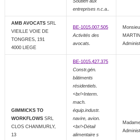
Soutien aux
entreprises n.c.a..
AMB AVOCATS
SRL
BE-1015.007.505
Monsieu
VIEILLE VOIE DE
Activités des
MARTI
TONGRES, 191
avocats.
Administ
4000
LIEGE
BE-1015.427.375
Constr.gén.
bâtiments
résidentiels.
<br/>Interm.
mach.
GIMMICKS TO
équip.industr.
WORKFLOWS
SRL
navire, avion.
Madam
CLOS CHANMURLY,
<br/>Détail
Administ
13
alimentaire s