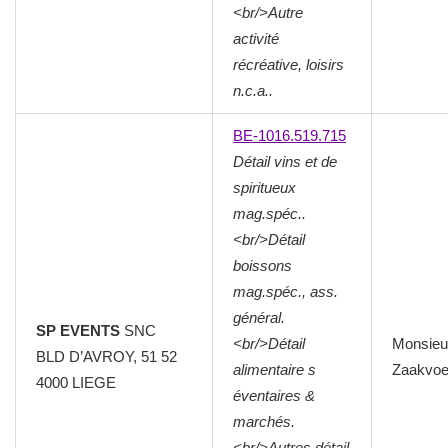
<br/>Autre
activité
récréative, loisirs
n.c.a..
BE-1016.519.715
Détail vins et de
spiritueux
mag.spéc..
<br/>Détail
boissons
mag.spéc., ass.
général.
SP EVENTS
SNC
<br/>Détail
Monsieu
BLD D’AVROY, 51 52
alimentaire s
Zaakvoe
4000
LIEGE
éventaires &
marchés.
<br/>Autres détail