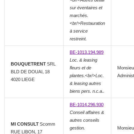
sur éventaires et
marchés.
<br/>Restauration
à service
restreint.
BE-1013.194.989
Loc. & leasing
BOUQUETRENT
SRL
fleurs et de
Monsieu
BLD DE DOUAI, 18
plantes.<br/>Loc.
Administ
4020
LIEGE
& leasing autres
biens pers. n.c.a..
BE-1014.296.930
Conseil affaires &
autres conseils
MI CONSULT
Scomm
gestion.
Monsieu
RUE LIBON, 17