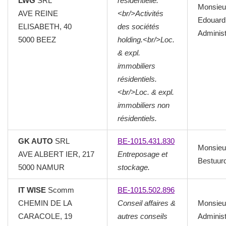
LWG
SRL
résidentielle.
Monsieu
AVE REINE
<br/>Activités
Edouard
ELISABETH, 40
des sociétés
Administ
5000
BEEZ
holding.<br/>Loc.
& expl.
immobiliers
résidentiels.
<br/>Loc. & expl.
immobiliers non
résidentiels.
GK AUTO
SRL
BE-1015.431.830
Monsieu
AVE ALBERT IER, 217
Entreposage et
Bestuur
5000
NAMUR
stockage.
IT WISE
Scomm
BE-1015.502.896
CHEMIN DE LA
Conseil affaires &
Monsieu
CARACOLE, 19
autres conseils
Administ