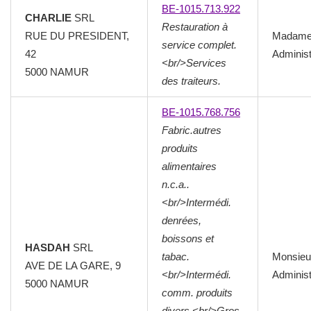
BE-1015.713.922
CHARLIE
SRL
Restauration à
RUE DU PRESIDENT,
Madam
service complet.
42
Administ
<br/>Services
5000
NAMUR
des traiteurs.
BE-1015.768.756
Fabric.autres
produits
alimentaires
n.c.a..
<br/>Intermédi.
denrées,
boissons et
HASDAH
SRL
tabac.
Monsieu
AVE DE LA GARE, 9
<br/>Intermédi.
Administ
5000
NAMUR
comm. produits
divers.<br/>Gros