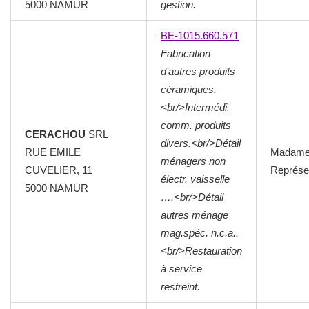
5000
NAMUR
gestion.
BE-1015.660.571
Fabrication
d’autres produits
céramiques.
<br/>Intermédi.
comm. produits
CERACHOU
SRL
divers.<br/>Détail
RUE EMILE
Madam
ménagers non
CUVELIER, 11
Représen
électr. vaisselle
5000
NAMUR
….<br/>Détail
autres ménage
mag.spéc. n.c.a..
<br/>Restauration
à service
restreint.