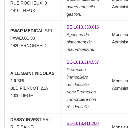
RUE ROCHEUX, 9
autres conseils
Administ
4910
THEUX
gestion.
BE-1013.338.016
PWAP MEDICAL
SRL
Agences de
Monsieu
FAWEUX, 90
placement de
Administ
4920
ERNONHEID
main-d’oeuvre.
BE-1013.314.557
Promotion
AILE SAINT NICOLAS
immobilière
2.0
SRL
Monsieu
résidentielle.
BLD PIERCOT, 21A
Administ
<br/>Promotion
4000
LIEGE
immobilière non
résidentielle.
DESSY INVEST
SRL
BE-1013.411.260
RUE SAINT-
Monsieu