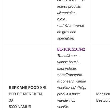
autres produits
alimentaires
n.c.a..
<br/>Commerce
de gros non
spécialisé.
BE-1016.216.342
Transf.&cons.
viande bouch.
sauf volaille.
<br/>Transform.
& conserv. viande
BERKANE FOOD
SRL
volaille.<br/>Prép.
BLD DE MERCKEM,
produit à base
Monsieu
39
viande incl.
Bestuur
5000
NAMUR
volaille.