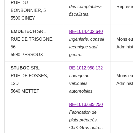
RUE DU
des comptables-
Représen
BONBONNIER, 5
fiscalistes.
5590
CINEY
EMDETECH
SRL
BE-1014.402.640
RUE DE TRISOGNE,
Ingénierie, conseil
Monsieu
56
technique sauf
Administ
5590
PESSOUX
géom..
STUBOC
SRL
BE-1012.958.132
RUE DE FOSSES,
Lavage de
Monsieu
12D
véhicules
Administ
5640
METTET
automobiles.
BE-1013.699.290
Fabrication de
plats préparés.
<br/>Gros autres