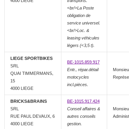
4000
LIEGE
transports.
<br/>La Poste
obligation de
service universel.
<br/>Loc. &
leasing véhicules
légers (<3,5 t).
LIEGE SPORTBIKES
BE-1015.859.917
SRL
Entr., répar.détail
Monsieu
QUAI TIMMERMANS,
motocycles
Représen
15
incl.pièces.
4000
LIEGE
BRICKS&BRAINS
BE-1015.917.424
SRL
Conseil affaires &
Monsieu
RUE PAUL DEVAUX, 6
autres conseils
Administ
4000
LIEGE
gestion.