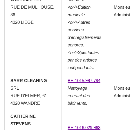
RUE DE MULHOUSE,
<br/>Edition
Monsieu
36
musicale.
Administ
4020
LIEGE
<br/>Autres
services
d’enregistrements
sonores.
<br/>Spectacles
par des artistes
indépendants.
SARR CLEANING
BE-1015.997.794
SRL
Nettoyage
Monsieu
RUE D’ELMER, 61
courant des
Administ
4020
WANDRE
bâtiments.
CATHERINE
STEVENS
BE-1016.029.963