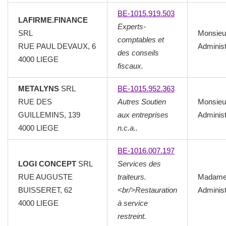
BE-1015.919.503
LAFIRME.FINANCE
Experts-
SRL
Monsieu
comptables et
RUE PAUL DEVAUX, 6
Administ
des conseils
4000
LIEGE
fiscaux.
METALYNS
SRL
BE-1015.952.363
RUE DES
Autres Soutien
Monsieu
GUILLEMINS, 139
aux entreprises
Administ
4000
LIEGE
n.c.a..
BE-1016.007.197
LOGI CONCEPT
SRL
Services des
RUE AUGUSTE
traiteurs.
Madam
BUISSERET, 62
<br/>Restauration
Administ
4000
LIEGE
à service
restreint.