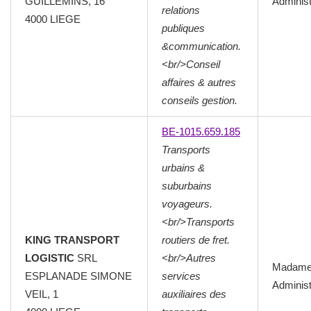
GUILLEMINS, 16
Administ
relations
4000
LIEGE
publiques
&communication.
<br/>Conseil
affaires & autres
conseils gestion.
BE-1015.659.185
Transports
urbains &
suburbains
voyageurs.
<br/>Transports
KING TRANSPORT
routiers de fret.
LOGISTIC
SRL
<br/>Autres
Madam
ESPLANADE SIMONE
services
Administ
VEIL, 1
auxiliaires des