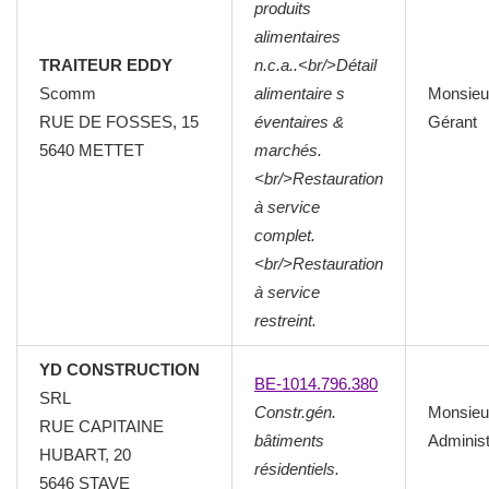
produits
alimentaires
TRAITEUR EDDY
n.c.a..<br/>Détail
Scomm
alimentaire s
Monsieu
RUE DE FOSSES, 15
éventaires &
Gérant
5640
METTET
marchés.
<br/>Restauration
à service
complet.
<br/>Restauration
à service
restreint.
YD CONSTRUCTION
BE-1014.796.380
SRL
Constr.gén.
Monsieu
RUE CAPITAINE
bâtiments
Administ
HUBART, 20
résidentiels.
5646
STAVE