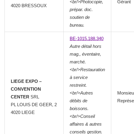
<br/>Photocopie,
Gérant
4020
BRESSOUX
prépar. doc.
soutien de
bureau.
BE-1015.188.340
Autre détail hors
mag., éventaire,
marché.
<br/>Restauration
à service
LIEGE EXPO –
restreint.
CONVENTION
<br/>Autres
Monsieu
CENTER
SRL
débits de
Représen
PL LOUIS DE GEER, 2
boissons.
4020
LIEGE
<br/>Conseil
affaires & autres
conseils gestion.