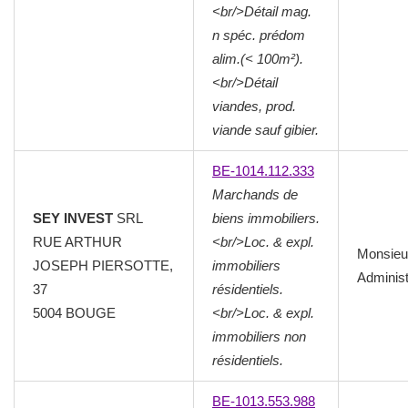
<br/>Détail mag.
n spéc. prédom
alim.(< 100m²).
<br/>Détail
viandes, prod.
viande sauf gibier.
BE-1014.112.333
Marchands de
SEY INVEST
SRL
biens immobiliers.
RUE ARTHUR
<br/>Loc. & expl.
Monsieu
JOSEPH PIERSOTTE,
immobiliers
Administ
37
résidentiels.
5004
BOUGE
<br/>Loc. & expl.
immobiliers non
résidentiels.
BE-1013.553.988