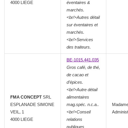
4000
LIEGE
éventaires &
marchés.
<br/>Autres détail
sur éventaires et
marchés.
<br/>Services
des traiteurs.
BE-1015.441.035
Gros café, de thé,
de cacao et
d’épices.
<br/>Autre détail
FMA CONCEPT
SRL
alimentaires
ESPLANADE SIMONE
mag.spéc. n.c.a..
Madam
VEIL, 1
<br/>Conseil
Administ
4000
LIEGE
relations
publiques