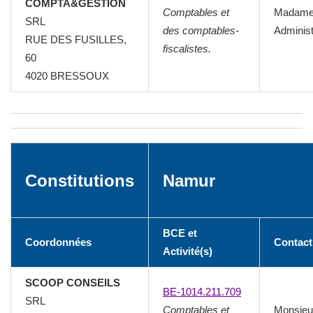
COMPTA&GESTION
Comptables et
Madam
SRL
des comptables-
Administ
RUE DES FUSILLES,
fiscalistes.
60
4020
BRESSOUX
Constitutions
Namur
BCE et
Coordonnées
Contact
Activité(s)
SCOOP CONSEILS
BE-1014.211.709
SRL
Comptables et
Monsieu