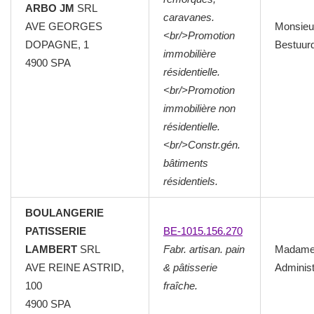
ARBO JM
SRL
caravanes.
AVE GEORGES
Monsieu
<br/>Promotion
DOPAGNE, 1
Bestuur
immobilière
4900
SPA
résidentielle.
<br/>Promotion
immobilière non
résidentielle.
<br/>Constr.gén.
bâtiments
résidentiels.
BOULANGERIE
PATISSERIE
BE-1015.156.270
LAMBERT
SRL
Fabr. artisan. pain
Madam
AVE REINE ASTRID,
& pâtisserie
Administ
100
fraîche.
4900
SPA