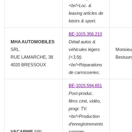
<br/>Loc. &
leasing articles de
loisirs & sport.
BE-1015.356.210
MHA AUTOMOBILES
Détail autos &
SRL
véhicules légers
Monsieu
RUE LAMARCHE, 38
(<3,5t).
Bestuur
4020
BRESSOUX
<br/>Réparations
de carrosseries.
BE-1015.594.651
Post-produc.
films ciné, vidéo,
progr. TV.
<br/>Production
d’enregistrements
VACARME
SRL
sonores.