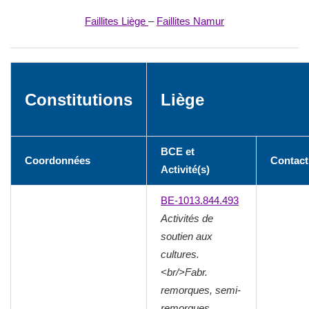
Faillites Liège
–
Faillites Namur
Constitutions
Liège
BCE et
Coordonnées
Contact
Activité(s)
BE-1013.844.493
Activités de
soutien aux
cultures.
<br/>Fabr.
remorques, semi-
remorques,