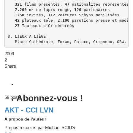
321
 films présentés, 
47
 nationalités représentées

7.200 m²
 de tapis rouge, 
120
 partenaires

1250
 invités, 
112
 voitures Schyns mobilisées

42
 plateaux télé, 
2.100
 parutions presse et médias
27
 Taureaux d'Or décernés

3. LIEUX A LIÈGE

   Place Cathédrale, Forum, Palace, Grignoux, ORW, O
2006
2
Share
Abonnez-vous !
58 posts
AKT - CCI LVN
À propos de l’auteur
Propos recueillis par Michael SCIUS