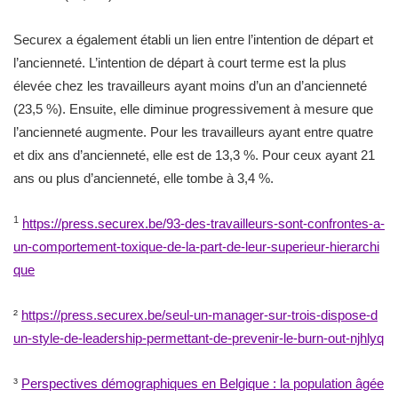
Securex a également établi un lien entre l’intention de départ et
l’ancienneté. L’intention de départ à court terme est la plus
élevée chez les travailleurs ayant moins d’un an d’ancienneté
(23,5 %). Ensuite, elle diminue progressivement à mesure que
l’ancienneté augmente. Pour les travailleurs ayant entre quatre
et dix ans d’ancienneté, elle est de 13,3 %. Pour ceux ayant 21
ans ou plus d’ancienneté, elle tombe à 3,4 %.
1
https://press.securex.be/93-des-travailleurs-sont-​confr​ontes​-a-
un​-comp​ortem​ent-t​oxiqu​e-de-​la-pa​rt-de​-leur​-supe​rieur​-hier​archi​
que
²
https://press.securex.be/seul-un-manager-sur-trois​-disp​ose-d​
un-st​yle-d​e-lea​dersh​ip-pe​rmett​ant-d​e-pre​venir​-le-b​urn-o​ut-nj​hlyq
³
Perspectives démographiques en Belgique : la population âgée