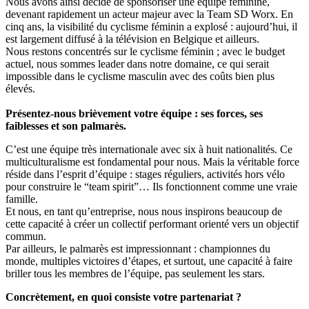
Nous avons ainsi décidé de sponsoriser une équipe féminine,
devenant rapidement un acteur majeur avec la Team SD Worx. En
cinq ans, la visibilité du cyclisme féminin a explosé : aujourd’hui, il
est largement diffusé à la télévision en Belgique et ailleurs.
Nous restons concentrés sur le cyclisme féminin ; avec le budget
actuel, nous sommes leader dans notre domaine, ce qui serait
impossible dans le cyclisme masculin avec des coûts bien plus
élevés.
Présentez-nous brièvement votre équipe : ses forces, ses
faiblesses et son palmarès.
C’est une équipe très internationale avec six à huit nationalités. Ce
multiculturalisme est fondamental pour nous. Mais la véritable force
réside dans l’esprit d’équipe : stages réguliers, activités hors vélo
pour construire le “team spirit”… Ils fonctionnent comme une vraie
famille.
Et nous, en tant qu’entreprise, nous nous inspirons beaucoup de
cette capacité à créer un collectif performant orienté vers un objectif
commun.
Par ailleurs, le palmarès est impressionnant : championnes du
monde, multiples victoires d’étapes, et surtout, une capacité à faire
briller tous les membres de l’équipe, pas seulement les stars.
Concrètement, en quoi consiste votre partenariat ?