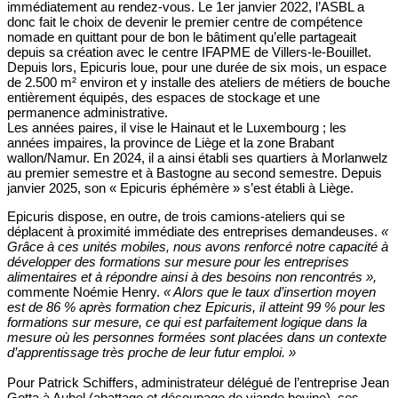
immédiatement au rendez-vous. Le 1er janvier 2022, l’ASBL a
donc fait le choix de devenir le premier centre de compétence
nomade en quittant pour de bon le bâtiment qu’elle partageait
depuis sa création avec le centre IFAPME de Villers-le-Bouillet.
Depuis lors, Epicuris loue, pour une durée de six mois, un espace
de 2.500 m² environ et y installe des ateliers de métiers de bouche
entièrement équipés, des espaces de stockage et une
permanence administrative.
Les années paires, il vise le Hainaut et le Luxembourg ; les
années impaires, la province de Liège et la zone Brabant
wallon/Namur. En 2024, il a ainsi établi ses quartiers à Morlanwelz
au premier semestre et à Bastogne au second semestre. Depuis
janvier 2025, son « Epicuris éphémère » s’est établi à Liège.
Epicuris dispose, en outre, de trois camions-ateliers qui se
déplacent à proximité immédiate des entreprises demandeuses.
«
Grâce à ces unités mobiles, nous avons renforcé notre capacité à
développer des formations sur mesure pour les entreprises
alimentaires et à répondre ainsi à des besoins non rencontrés »,
commente Noémie Henry.
« Alors que le taux d’insertion moyen
est de 86 % après formation chez Epicuris, il atteint 99 % pour les
formations sur mesure, ce qui est parfaitement logique dans la
mesure où les personnes formées sont placées dans un contexte
d’apprentissage très proche de leur futur emploi. »
Pour Patrick Schiffers, administrateur délégué de l’entreprise Jean
Gotta à Aubel (abattage et découpage de viande bovine), ces