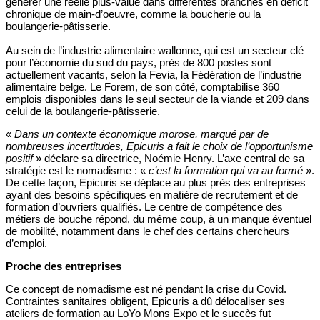
générer une réelle plus-value dans différentes branches en déficit
chronique de main-d’oeuvre, comme la boucherie ou la
boulangerie-pâtisserie.
Au sein de l’industrie alimentaire wallonne, qui est un secteur clé
pour l’économie du sud du pays, près de 800 postes sont
actuellement vacants, selon la Fevia, la Fédération de l’industrie
alimentaire belge. Le Forem, de son côté, comptabilise 360
emplois disponibles dans le seul secteur de la viande et 209 dans
celui de la boulangerie-pâtisserie.
«
Dans un contexte économique morose, marqué par de
nombreuses incertitudes, Epicuris a fait le choix de l’opportunisme
positif
» déclare sa directrice, Noémie Henry. L’axe central de sa
stratégie est le nomadisme : «
c’est la formation qui va au formé
».
De cette façon, Epicuris se déplace au plus près des entreprises
ayant des besoins spécifiques en matière de recrutement et de
formation d’ouvriers qualifiés. Le centre de compétence des
métiers de bouche répond, du même coup, à un manque éventuel
de mobilité, notamment dans le chef des certains chercheurs
d’emploi.
Proche des entreprises
Ce concept de nomadisme est né pendant la crise du Covid.
Contraintes sanitaires obligent, Epicuris a dû délocaliser ses
ateliers de formation au LoYo Mons Expo et le succès fut