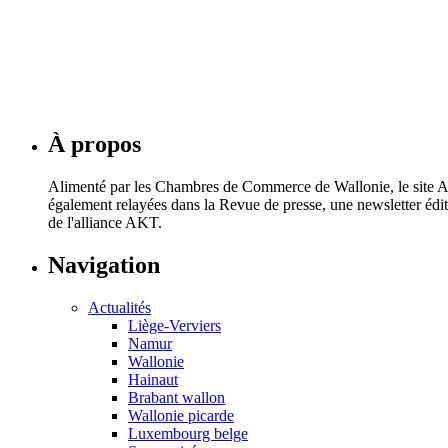
29 juillet 2026
Liège-Verviers
Namur
Trois friches bientôt réhabilitées à Chaudfontaine, S
À propos
24 juillet 2026
Alimenté par les Chambres de Commerce de Wallonie, le site AKT
également relayées dans la Revue de presse, une newsletter éd
de l'alliance AKT.
Navigation
Actualités
Liège-Verviers
Namur
Wallonie
Hainaut
Brabant wallon
Wallonie picarde
Luxembourg belge