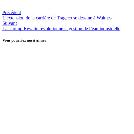
CP.
Précédent
L’extension de la carrière de Trageco se dessine à Waimes
Suivant
La start up Revalio révolutionne la gestion de l’eau industrielle
Vous pourriez aussi aimer
Liège-Verviers
Le siège administratif de Mutualia restera à Verviers
6 août 2026
Brabant wallon
Liège-Verviers
EHP démarre une coopération industrielle stratégiqu