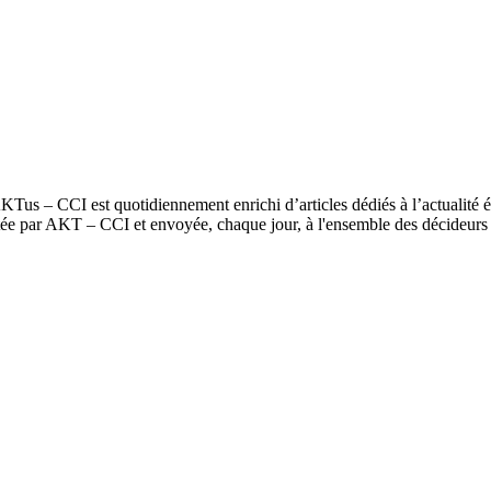
oumagne et Sambreville
us – CCI est quotidiennement enrichi d’articles dédiés à l’actualité é
itée par AKT – CCI et envoyée, chaque jour, à l'ensemble des décideur