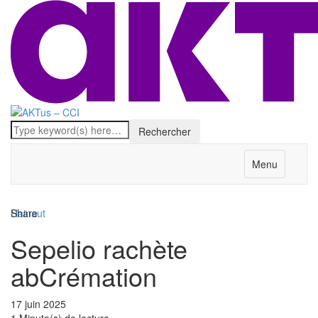
Menu
Hainaut
Share
Sepelio rachète
abCrémation
17 juin 2025