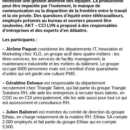
nécessite une gestion attentive des équipes. La productivité
peut être impactée par l’isolement, le manque de
communication ou la disparition de la frontière entre le travail
et la vie privée. Des questions d’équité entre télétravailleurs,
employés présents au bureau et ouvriers peuvent être
soulevées. AKT – CCI LVN a proposé à des responsables
d’entreprises et des experts d’en débattre.
Les participants :
–
Jérôme Paquot
coordonne les départements IT, Innovation et
Marketing chez XLG, un groupe actif dans quatre métiers : les
titres-services, les services de facility management, la
maintenance industrielle et les métiers du bâtiment. Le groupe
occupe 6000 personnes mais est constitué d’une quarantaine
d’unités qui ont gardé une culture PME.
–
Géraldine Delvaux
est responsable du département
recrutement chez Triangle Talent, qui fait partie du groupe Triangle
Solutions RH, elle aide les entreprises à recruter leurs talents, en
CDD ou en CDI principalement, elle les aide aussi pour tout ce qui
est assessment et consultance RH.
–
Julien Balistreri
est membre du comité de direction du groupe
Ethias, en charge notamment de la matière RH. Ethias SA compte
2.000 employés et fait partie du groupe Ethias qui en compte
5.500.