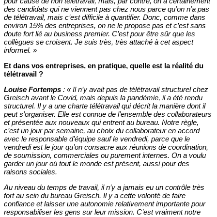
pour cause de non télétravail, mais, par contre, on a certainement
des candidats qui ne viennent pas chez nous parce qu’on n’a pas
de télétravail, mais c’est difficile à quantifier. Donc, comme dans
environ 15% des entreprises, on ne le propose pas et c’est sans
doute fort lié au business premier. C’est pour être sûr que les
collègues se croisent. Je suis très, très attaché à cet aspect
informel.
»
Et dans vos entreprises, en pratique, quelle est la réalité du
télétravail ?
Louise Fortemps
: « Il n’y avait pas de télétravail structurel chez
Greisch avant le Covid, mais depuis la pandémie, il a été rendu
structurel. Il y a une charte télétravail qui décrit la manière dont il
peut s’organiser. Elle est connue de l’ensemble des collaborateurs
et présentée aux nouveaux qui entrent au bureau. Notre règle,
c’est un jour par semaine, au choix du collaborateur en accord
avec le responsable d’équipe sauf le vendredi, parce que le
vendredi est le jour qu’on consacre aux réunions de coordination,
de soumission, commerciales ou purement internes. On a voulu
garder un jour où tout le monde est présent, aussi pour des
raisons sociales.
Au niveau du temps de travail, il n’y a jamais eu un contrôle très
fort au sein du bureau Greisch. Il y a cette volonté de faire
confiance et laisser une autonomie relativement importante pour
responsabiliser les gens sur leur mission. C’est vraiment notre