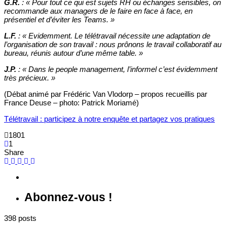
G.R.
:
«
Pour tout ce qui est sujets RH ou échanges sensibles, on
recommande aux managers de le faire en face à face, en
présentiel et d’éviter les Teams. »
L.F.
:
«
Evidemment. Le télétravail nécessite une adaptation de
l’organisation de son travail : nous prônons le travail collaboratif au
bureau, réunis autour d’une même table. »
J.P.
:
«
Dans le people management, l’informel c’est évidemment
très précieux. »
(Débat animé par Frédéric Van Vlodorp – propos recueillis par
France Deuse – photo: Patrick Moriamé)
Télétravail : participez à notre enquête et partagez vos pratiques
1801
1
Share
Abonnez-vous !
398 posts