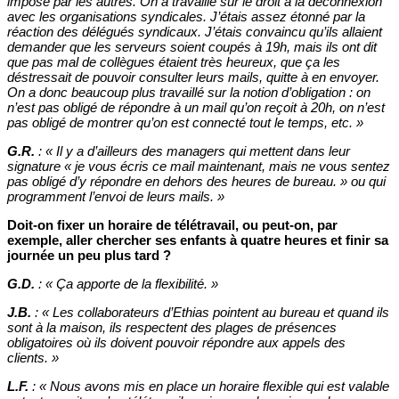
imposé par les autres. On a travaillé sur le droit à la déconnexion
avec les organisations syndicales. J’étais assez étonné par la
réaction des délégués syndicaux. J’étais convaincu qu’ils allaient
demander que les serveurs soient coupés à 19h, mais ils ont dit
que pas mal de collègues étaient très heureux, que ça les
déstressait de pouvoir consulter leurs mails, quitte à en envoyer.
On a donc beaucoup plus travaillé sur la notion d’obligation : on
n’est pas obligé de répondre à un mail qu’on reçoit à 20h, on n’est
pas obligé de montrer qu’on est connecté tout le temps, etc.
»
G.R.
:
«
Il y a d’ailleurs des managers qui mettent dans leur
signature « je vous écris ce mail maintenant, mais ne vous sentez
pas obligé d’y répondre en dehors des heures de bureau. » ou qui
programment l’envoi de leurs mails.
»
Doit-on fixer un horaire de télétravail, ou peut-on, par
exemple, aller chercher ses enfants à quatre heures et finir sa
journée un peu plus tard ?
G.D.
:
«
Ça apporte de la flexibilité. »
J.B.
:
«
Les collaborateurs d’Ethias pointent au bureau et quand ils
sont à la maison, ils respectent des plages de présences
obligatoires où ils doivent pouvoir répondre aux appels des
clients. »
L.F.
:
«
Nous avons mis en place un horaire flexible qui est valable