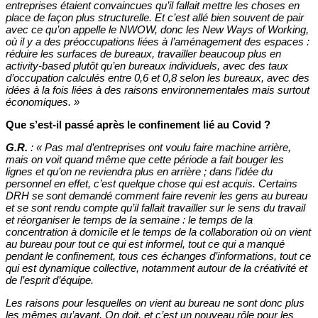
entreprises étaient convaincues qu’il fallait mettre les choses en
place de façon plus structurelle. Et c’est allé bien souvent de pair
avec ce qu’on appelle le NWOW, donc les New Ways of Working,
où il y a des préoccupations liées à l’aménagement des espaces :
réduire les surfaces de bureaux, travailler beaucoup plus en
activity-based plutôt qu’en bureaux individuels, avec des taux
d’occupation calculés entre 0,6 et 0,8 selon les bureaux, avec des
idées à la fois liées à des raisons environnementales mais surtout
économiques.
»
Que s’est-il passé après le confinement lié au Covid ?
G.R.
:
«
Pas mal d’entreprises ont voulu faire machine arrière,
mais on voit quand même que cette période a fait bouger les
lignes et qu’on ne reviendra plus en arrière ; dans l’idée du
personnel en effet, c’est quelque chose qui est acquis. Certains
DRH se sont demandé comment faire revenir les gens au bureau
et se sont rendu compte qu’il fallait travailler sur le sens du travail
et réorganiser le temps de la semaine : le temps de la
concentration à domicile et le temps de la collaboration où on vient
au bureau pour tout ce qui est informel, tout ce qui a manqué
pendant le confinement, tous ces échanges d’informations, tout ce
qui est dynamique collective, notamment autour de la créativité et
de l’esprit d’équipe.
Les raisons pour lesquelles on vient au bureau ne sont donc plus
les mêmes qu’avant. On doit, et c’est un nouveau rôle pour les