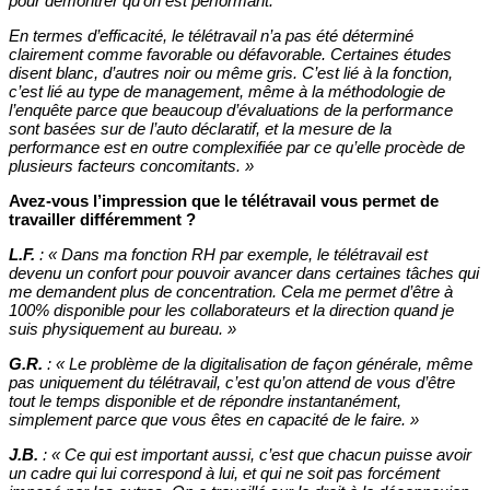
pour démontrer qu’on est performant.
En termes d’efficacité, le télétravail n’a pas été déterminé
clairement comme favorable ou défavorable. Certaines études
disent blanc, d’autres noir ou même gris. C’est lié à la fonction,
c’est lié au type de management, même à la méthodologie de
l’enquête parce que beaucoup d’évaluations de la performance
sont basées sur de l’auto déclaratif, et la mesure de la
performance est en outre complexifiée par ce qu’elle procède de
plusieurs facteurs concomitants.
»
Avez-vous l’impression que le télétravail vous permet de
travailler différemment ?
L.F.
:
«
Dans ma fonction RH par exemple, le télétravail est
devenu un confort pour pouvoir avancer dans certaines tâches qui
me demandent plus de concentration. Cela me permet d’être à
100% disponible pour les collaborateurs et la direction quand je
suis physiquement au bureau.
»
G.R.
:
«
Le problème de la digitalisation de façon générale, même
pas uniquement du télétravail, c’est qu’on attend de vous d’être
tout le temps disponible et de répondre instantanément,
simplement parce que vous êtes en capacité de le faire.
»
J.B.
:
«
Ce qui est important aussi, c’est que chacun puisse avoir
un cadre qui lui correspond à lui, et qui ne soit pas forcément