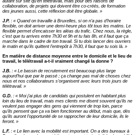
autant sur site qu’en télétravail, mais pour des raisons de
collaboration, de projets qui doivent être co-créés, de formation
des jeunes aussi, cette réflexion doit être globale. »
J.P.
:
«
Quand on travaille à Bruxelles, si on n’a pas d’horaire
flexible, on doit arriver une demi-heure plus tôt tous les matins. Le
flexible permet d’encaisser les aléas du trafic. Chez nous, la règle,
c’est que tu arrives entre 7h30 et 9h et tu fais 8h, et il faut que ça
marche dans le cadre de ton travail. Si tu dois lancer des ouvriers
le matin et qu’ils quittent l’entrepôt à 7h30, il faut que tu sois là. »
En matière de distance moyenne entre le domicile et le lieu de
travail, le télétravail a-t-il vraiment changé la donne ?
J.B.
:
«
Le bassin de recrutement est beaucoup plus large
aujourd’hui que par le passé ; ça change pas mal de choses chez
nous et nos collaborateurs s’organisent avec leurs trois jours de
télétravail. »
G.D.
:
«
Moi j’ai plus de candidats qui postulent en habitant plus
loin du lieu de travail, mais mes clients me disent souvent qu’ils ne
veulent pas engager des gens qui viennent de trop loin, parce
qu’ils pensent que ça va bien fonctionner au début, mais que, dès
qu’ils auront l’opportunité de se rapprocher de leur domicile, ils le
feront. »
L.F.
:
«
Le lien avec la mobilité est important. On a des bureaux à