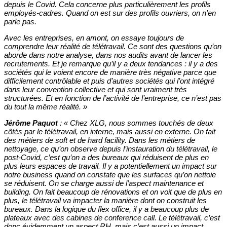
depuis le Covid. Cela concerne plus particulièrement les profils
employés-cadres. Quand on est sur des profils ouvriers, on n’en
parle pas.
Avec les entreprises, en amont, on essaye toujours de
comprendre leur réalité de télétravail. Ce sont des questions qu’on
aborde dans notre analyse, dans nos audits avant de lancer les
recrutements. Et je remarque qu’il y a deux tendances : il y a des
sociétés qui le voient encore de manière très négative parce que
difficilement contrôlable et puis d’autres sociétés qui l’ont intégré
dans leur convention collective et qui sont vraiment très
structurées. Et en fonction de l’activité de l’entreprise, ce n’est pas
du tout la même réalité.
»
Jérôme Paquot
: « Chez XLG, nous sommes touchés de deux
côtés par le télétravail, en interne, mais aussi en externe. On fait
des métiers de soft et de hard facility. Dans les métiers de
nettoyage, ce qu’on observe depuis l’instauration du télétravail, le
post-Covid, c’est qu’on a des bureaux qui réduisent de plus en
plus leurs espaces de travail. Il y a potentiellement un impact sur
notre business quand on constate que les surfaces qu’on nettoie
se réduisent. On se charge aussi de l’aspect maintenance et
building. On fait beaucoup de rénovations et on voit que de plus en
plus, le télétravail va impacter la manière dont on construit les
bureaux. Dans la logique du flex office, il y a beaucoup plus de
plateaux avec des cabines de conference call. Le télétravail, c’est
donc évidemment un aspect RH, mais c’est aussi un impact