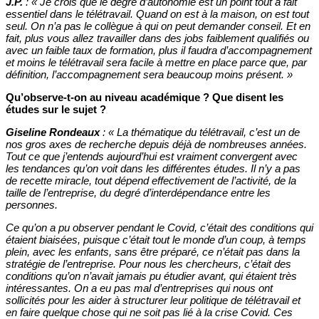
J.P.
:
«
Je crois que le degré d’autonomie est un point tout à fait
essentiel dans le télétravail. Quand on est à la maison, on est tout
seul. On n’a pas le collègue à qui on peut demander conseil. Et en
fait, plus vous allez travailler dans des jobs faiblement qualifiés ou
avec un faible taux de formation, plus il faudra d’accompagnement
et moins le télétravail sera facile à mettre en place parce que, par
définition, l’accompagnement sera beaucoup moins présent.
»
Qu’observe-t-on au niveau académique ? Que disent les
études sur le sujet ?
Giseline Rondeaux
:
«
La thématique du télétravail, c’est un de
nos gros axes de recherche depuis déjà de nombreuses années.
Tout ce que j’entends aujourd’hui est vraiment convergent avec
les tendances qu’on voit dans les différentes études. Il n’y a pas
de recette miracle, tout dépend effectivement de l’activité, de la
taille de l’entreprise, du degré d’interdépendance entre les
personnes.
Ce qu’on a pu observer pendant le Covid, c’était des conditions qui
étaient biaisées, puisque c’était tout le monde d’un coup, à temps
plein, avec les enfants, sans être préparé, ce n’était pas dans la
stratégie de l’entreprise. Pour nous les chercheurs, c’était des
conditions qu’on n’avait jamais pu étudier avant, qui étaient très
intéressantes. On a eu pas mal d’entreprises qui nous ont
sollicités pour les aider à structurer leur politique de télétravail et
en faire quelque chose qui ne soit pas lié à la crise Covid. Ces