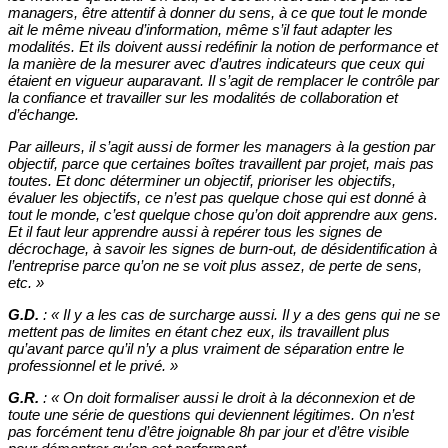
managers, être attentif à donner du sens, à ce que tout le monde
ait le même niveau d’information, même s’il faut adapter les
modalités. Et ils doivent aussi redéfinir la notion de performance et
la manière de la mesurer avec d’autres indicateurs que ceux qui
étaient en vigueur auparavant. Il s’agit de remplacer le contrôle par
la confiance et travailler sur les modalités de collaboration et
d’échange.
Par ailleurs, il s’agit aussi de former les managers à la gestion par
objectif, parce que certaines boîtes travaillent par projet, mais pas
toutes. Et donc déterminer un objectif, prioriser les objectifs,
évaluer les objectifs, ce n’est pas quelque chose qui est donné à
tout le monde, c’est quelque chose qu’on doit apprendre aux gens.
Et il faut leur apprendre aussi à repérer tous les signes de
décrochage, à savoir les signes de burn-out, de désidentification à
l’entreprise parce qu’on ne se voit plus assez, de perte de sens,
etc.
»
G.D.
:
«
Il y a les cas de surcharge aussi. Il y a des gens qui ne se
mettent pas de limites en étant chez eux, ils travaillent plus
qu’avant parce qu’il n’y a plus vraiment de séparation entre le
professionnel et le privé.
»
G.R.
:
«
On doit formaliser aussi le droit à la déconnexion et de
toute une série de questions qui deviennent légitimes. On n’est
pas forcément tenu d’être joignable 8h par jour et d’être visible