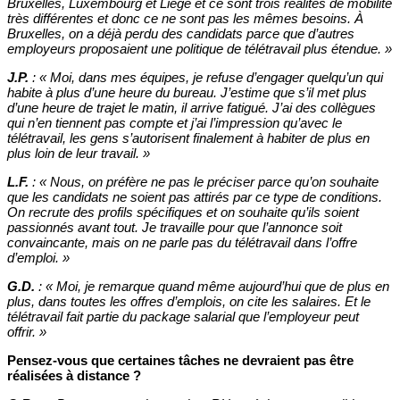
Bruxelles, Luxembourg et Liège et ce sont trois réalités de mobilité
très différentes et donc ce ne sont pas les mêmes besoins. À
Bruxelles, on a déjà perdu des candidats parce que d’autres
employeurs proposaient une politique de télétravail plus étendue. »
J.P.
:
«
Moi, dans mes équipes, je refuse d’engager quelqu’un qui
habite à plus d’une heure du bureau. J’estime que s’il met plus
d’une heure de trajet le matin, il arrive fatigué. J’ai des collègues
qui n’en tiennent pas compte et j’ai l’impression qu’avec le
télétravail, les gens s’autorisent finalement à habiter de plus en
plus loin de leur travail. »
L.F.
:
«
Nous, on préfère ne pas le préciser parce qu’on souhaite
que les candidats ne soient pas attirés par ce type de conditions.
On recrute des profils spécifiques et on souhaite qu’ils soient
passionnés avant tout. Je travaille pour que l’annonce soit
convaincante, mais on ne parle pas du télétravail dans l’offre
d’emploi. »
G.D.
:
«
Moi, je remarque quand même aujourd’hui que de plus en
plus, dans toutes les offres d’emplois, on cite les salaires. Et le
télétravail fait partie du package salarial que l’employeur peut
offrir. »
Pensez-vous que certaines tâches ne devraient pas être
réalisées à distance ?