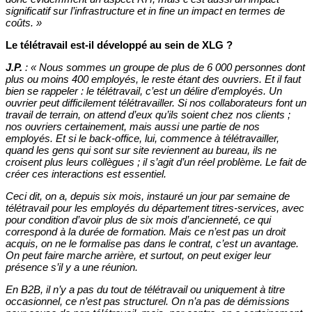
significatif sur l’infrastructure et in fine un impact en termes de
coûts. »
Le télétravail est-il développé au sein de XLG ?
J.P.
: « Nous sommes un groupe de plus de 6 000 personnes dont
plus ou moins 400 employés, le reste étant des ouvriers. Et il faut
bien se rappeler : le télétravail, c’est un délire d’employés. Un
ouvrier peut difficilement télétravailler. Si nos collaborateurs font un
travail de terrain, on attend d’eux qu’ils soient chez nos clients ;
nos ouvriers certainement, mais aussi une partie de nos
employés. Et si le back-office, lui, commence à télétravailler,
quand les gens qui sont sur site reviennent au bureau, ils ne
croisent plus leurs collègues ; il s’agit d’un réel problème. Le fait de
créer ces interactions est essentiel.
Ceci dit, on a, depuis six mois, instauré un jour par semaine de
télétravail pour les employés du département titres-services, avec
pour condition d’avoir plus de six mois d’ancienneté, ce qui
correspond à la durée de formation. Mais ce n’est pas un droit
acquis, on ne le formalise pas dans le contrat, c’est un avantage.
On peut faire marche arrière, et surtout, on peut exiger leur
présence s’il y a une réunion.
En B2B, il n’y a pas du tout de télétravail ou uniquement à titre
occasionnel, ce n’est pas structurel. On n’a pas de démissions