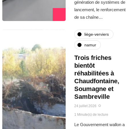
génération de systèmes de
lancement, le renforcement
de sa chaîne…
liège-verviers
namur
Trois friches
bientôt
réhabilitées à
Chaudfontaine,
Soumagne et
Sambreville
24 juillet 2026
1 Minute(s) de lecture
Le Gouvernement wallon a