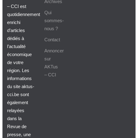
Archives
– CCI est
Qui
quotidiennement
sommes-
enrichi
nous ?
d’articles
dédiés à
Contact
l’actualité
Annoncer
économique
sur
de votre
AKTus
région. Les
– CCI
informations
du site aktus-
cci.be sont
également
relayées
dans la
Revue de
presse, une