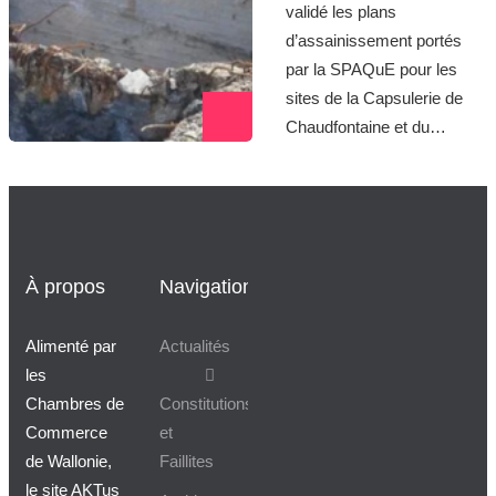
validé les plans
d’assainissement portés
par la SPAQuE pour les
sites de la Capsulerie de
Chaudfontaine et du…
À propos
Navigation
Alimenté par
Actualités
les
Chambres de
Constitutions
Commerce
et
de Wallonie,
Faillites
le site AKTus