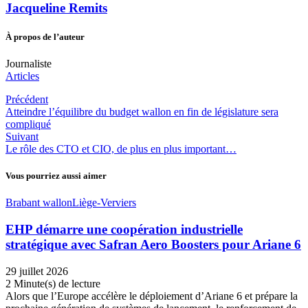
Jacqueline Remits
À propos de l’auteur
Journaliste
Articles
Précédent
Atteindre l’équilibre du budget wallon en fin de législature sera
compliqué
Suivant
Le rôle des CTO et CIO, de plus en plus important…
Vous pourriez aussi aimer
Brabant wallon
Liège-Verviers
EHP démarre une coopération industrielle
stratégique avec Safran Aero Boosters pour Ariane 6
29 juillet 2026
2 Minute(s) de lecture
Alors que l’Europe accélère le déploiement d’Ariane 6 et prépare la