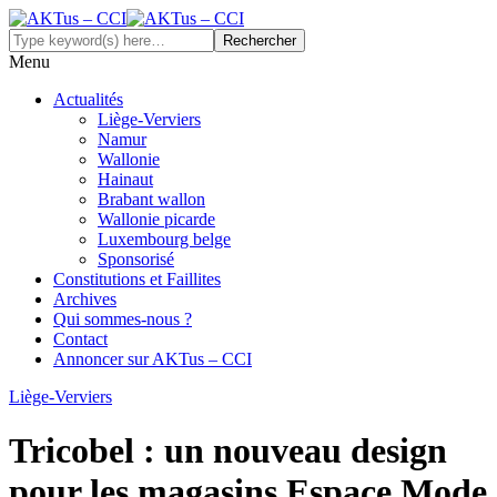
Menu
Actualités
Liège-Verviers
Namur
Wallonie
Hainaut
Brabant wallon
Wallonie picarde
Luxembourg belge
Sponsorisé
Constitutions et Faillites
Archives
Qui sommes-nous ?
Contact
Annoncer sur AKTus – CCI
Liège-Verviers
Tricobel : un nouveau design
pour les magasins Espace Mode