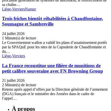
prochaine génération de systèmes de lancement, le renforcement de
sa chaîne…
Liège-Verviers
Namur
Trois friches bientôt réhabilitées à Chaudfontaine,
Soumagne et Sambreville
24 juillet 2026
1 Minute(s) de lecture
Le Gouvernement wallon a validé les plans d’assainissement portés
par la SPAQuE pour les sites de la Capsulerie de Chaudfontaine et
du…
Liège-Verviers
La France reconstitue une filière de munitions de
petit calibre souveraine avec FN Browning Group
21 juillet 2026
2 Minute(s) de lecture
Retenu après appel d’offres par la Direction générale de l’armement
(DGA) français et le ministère des Armées dans le cadre de
l’appel…
À propos