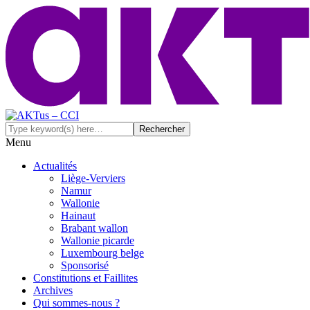
Menu
Actualités
Liège-Verviers
Namur
Wallonie
Hainaut
Brabant wallon
Wallonie picarde
Luxembourg belge
Sponsorisé
Constitutions et Faillites
Archives
Qui sommes-nous ?