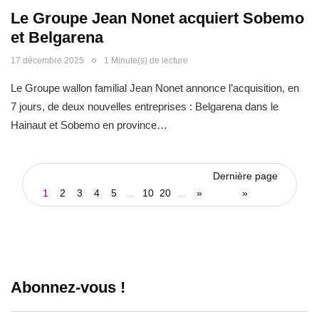
Le Groupe Jean Nonet acquiert Sobemo
et Belgarena
17 décembre 2025
1 Minute(s) de lecture
Le Groupe wallon familial Jean Nonet annonce l’acquisition, en
7 jours, de deux nouvelles entreprises : Belgarena dans le
Hainaut et Sobemo en province…
Dernière page
1
2
3
4
5
...
10
20
...
»
»
Abonnez-vous !