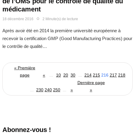
de l’OMS pour le contrôle de qualité du
médicament
18 décembre 2016
2 Minute(s) de lecture
Après avoir été en 2014 la première université européenne à
recevoir la certification GMP (Good Manufacturing Practices) pour
le contrôle de qualité…
« Première
page
«
...
10
20
30
...
214
215
216
217
218
Dernière page
...
230
240
250
...
»
»
Abonnez-vous !