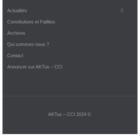
Actualités
Constitutions et Faillites
Archives
Qui sommes-nous ?
Contact
Annoncer sur AKTus – CCI
AKTus – CCI 2024 ©