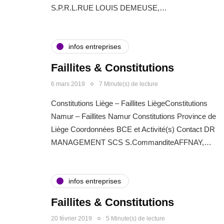
S.P.R.L.RUE LOUIS DEMEUSE,…
infos entreprises
Faillites & Constitutions
6 mars 2019
7 Minute(s) de lecture
Constitutions Liège – Faillites LiègeConstitutions
Namur – Faillites Namur Constitutions Province de
Liège Coordonnées BCE et Activité(s) Contact DR
MANAGEMENT SCS S.CommanditeAFFNAY,…
infos entreprises
Faillites & Constitutions
20 février 2019
5 Minute(s) de lecture