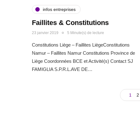
infos entreprises
Faillites & Constitutions
23 janvier 2019
5 Minute(s) de lecture
Constitutions Liège – Faillites LiègeConstitutions
Namur – Faillites Namur Constitutions Province de
Liège Coordonnées BCE et Activité(s) Contact SJ
FAMIGLIA S.P.R.L.AVE DE…
1
2