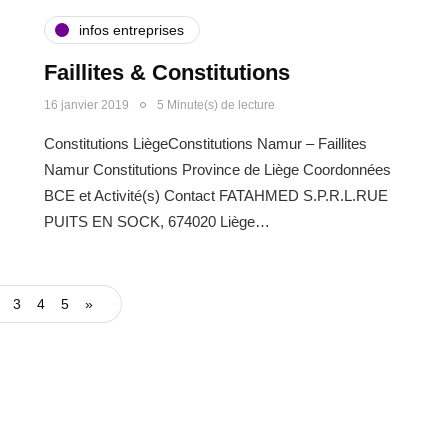
infos entreprises
Faillites & Constitutions
16 janvier 2019
5 Minute(s) de lecture
Constitutions LiègeConstitutions Namur – Faillites
Namur Constitutions Province de Liège Coordonnées
BCE et Activité(s) Contact FATAHMED S.P.R.L.RUE
PUITS EN SOCK, 674020 Liège…
3
4
5
»