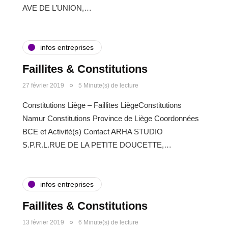
AVE DE L’UNION,…
infos entreprises
Faillites & Constitutions
27 février 2019
5 Minute(s) de lecture
Constitutions Liège – Faillites LiègeConstitutions
Namur Constitutions Province de Liège Coordonnées
BCE et Activité(s) Contact ARHA STUDIO
S.P.R.L.RUE DE LA PETITE DOUCETTE,…
infos entreprises
Faillites & Constitutions
13 février 2019
6 Minute(s) de lecture