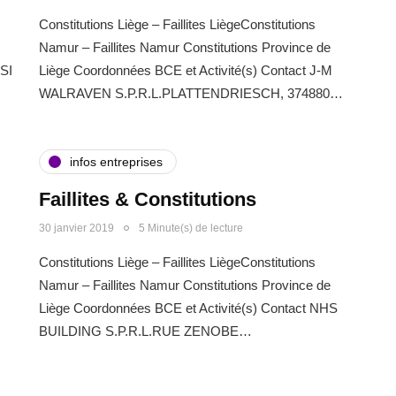
Constitutions Liège – Faillites LiègeConstitutions
Namur – Faillites Namur Constitutions Province de
SI
Liège Coordonnées BCE et Activité(s) Contact J-M
WALRAVEN S.P.R.L.PLATTENDRIESCH, 374880…
infos entreprises
Faillites & Constitutions
30 janvier 2019
5 Minute(s) de lecture
Constitutions Liège – Faillites LiègeConstitutions
s
Namur – Faillites Namur Constitutions Province de
Liège Coordonnées BCE et Activité(s) Contact NHS
BUILDING S.P.R.L.RUE ZENOBE…