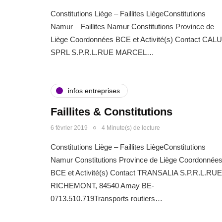
Constitutions Liège – Faillites LiègeConstitutions
Namur – Faillites Namur Constitutions Province de
Liège Coordonnées BCE et Activité(s) Contact CALU
SPRL S.P.R.L.RUE MARCEL…
infos entreprises
Faillites & Constitutions
6 février 2019
4 Minute(s) de lecture
Constitutions Liège – Faillites LiègeConstitutions
Namur Constitutions Province de Liège Coordonnée
BCE et Activité(s) Contact TRANSALIA S.P.R.L.RUE
RICHEMONT, 84540 Amay BE-
0713.510.719Transports routiers…