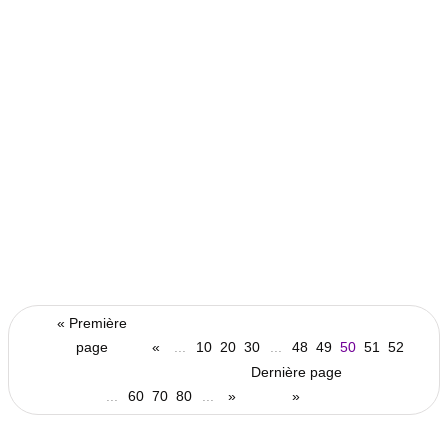
une nouvelle ère pour l’agriculture
wallonne
25 juin 2024
liège-verviers
Un nouveau pôle d’expertise
banque/assurances naît en Haute-
« Première
Amblève
page
«
...
10
20
30
...
48
49
50
51
52
24 juin 2024
Dernière page
...
60
70
80
...
»
»